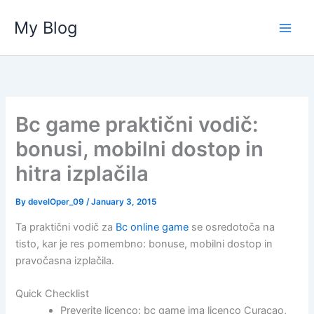
Skip
My Blog
to
content
Bc game praktični vodič:
bonusi, mobilni dostop in
hitra izplačila
By
develOper_09
/
January 3, 2015
Ta praktični vodič za
Bc online game
se osredotoča na
tisto, kar je res pomembno: bonuse, mobilni dostop in
pravočasna izplačila.
Quick Checklist
Preverite licenco: bc game ima licenco Curaçao,