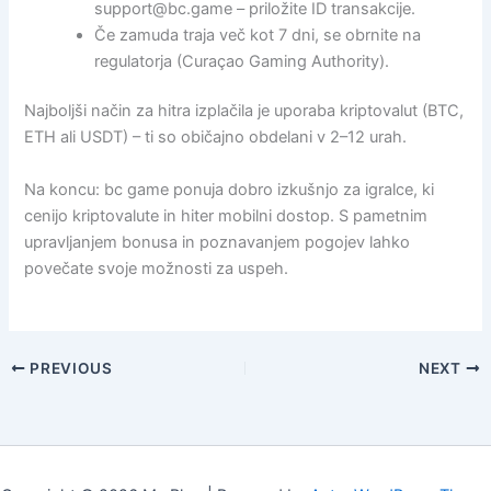
support@bc.game – priložite ID transakcije.
Če zamuda traja več kot 7 dni, se obrnite na
regulatorja (Curaçao Gaming Authority).
Najboljši način za hitra izplačila je uporaba kriptovalut (BTC,
ETH ali USDT) – ti so običajno obdelani v 2–12 urah.
Na koncu: bc game ponuja dobro izkušnjo za igralce, ki
cenijo kriptovalute in hiter mobilni dostop. S pametnim
upravljanjem bonusa in poznavanjem pogojev lahko
povečate svoje možnosti za uspeh.
PREVIOUS
NEXT