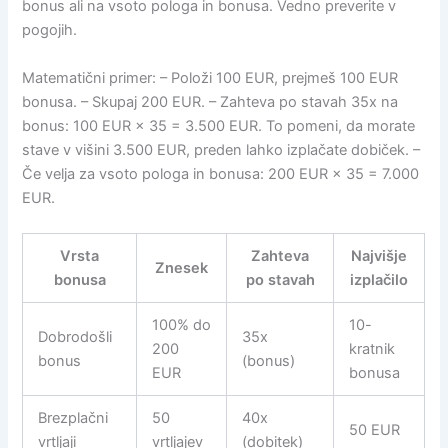
bonus ali na vsoto pologa in bonusa. Vedno preverite v
pogojih.
Matematični primer: – Položi 100 EUR, prejmeš 100 EUR
bonusa. – Skupaj 200 EUR. – Zahteva po stavah 35x na
bonus: 100 EUR × 35 = 3.500 EUR. To pomeni, da morate
stave v višini 3.500 EUR, preden lahko izplačate dobiček. –
Če velja za vsoto pologa in bonusa: 200 EUR × 35 = 7.000
EUR.
Vrsta
Zahteva
Najvišje
Znesek
bonusa
po stavah
izplačilo
100% do
10-
Dobrodošli
35x
200
kratnik
bonus
(bonus)
EUR
bonusa
Brezplačni
50
40x
50 EUR
vrtljaji
vrtljajev
(dobitek)