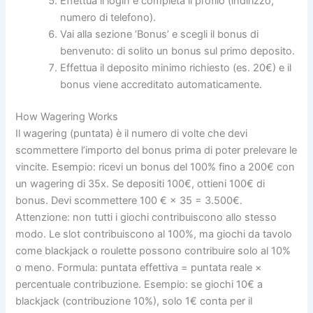
Effettua il login e completa il profilo (indirizzo,
numero di telefono).
Vai alla sezione ‘Bonus’ e scegli il bonus di
benvenuto: di solito un bonus sul primo deposito.
Effettua il deposito minimo richiesto (es. 20€) e il
bonus viene accreditato automaticamente.
How Wagering Works
Il wagering (puntata) è il numero di volte che devi
scommettere l’importo del bonus prima di poter prelevare le
vincite. Esempio: ricevi un bonus del 100% fino a 200€ con
un wagering di 35x. Se depositi 100€, ottieni 100€ di
bonus. Devi scommettere 100 € × 35 = 3.500€.
Attenzione: non tutti i giochi contribuiscono allo stesso
modo. Le slot contribuiscono al 100%, ma giochi da tavolo
come blackjack o roulette possono contribuire solo al 10%
o meno. Formula: puntata effettiva = puntata reale ×
percentuale contribuzione. Esempio: se giochi 10€ a
blackjack (contribuzione 10%), solo 1€ conta per il