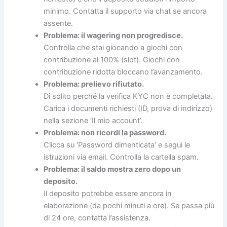
minimo. Contatta il supporto via chat se ancora
assente.
Problema: il wagering non progredisce.
Controlla che stai giocando a giochi con
contribuzione al 100% (slot). Giochi con
contribuzione ridotta bloccano l’avanzamento.
Problema: prelievo rifiutato.
Di solito perché la verifica KYC non è completata.
Carica i documenti richiesti (ID, prova di indirizzo)
nella sezione ‘Il mio account’.
Problema: non ricordi la password.
Clicca su ‘Password dimenticata’ e segui le
istruzioni via email. Controlla la cartella spam.
Problema: il saldo mostra zero dopo un
deposito.
Il deposito potrebbe essere ancora in
elaborazione (da pochi minuti a ore). Se passa più
di 24 ore, contatta l’assistenza.