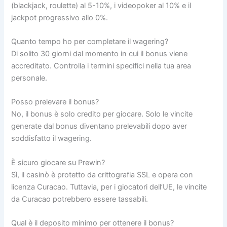
(blackjack, roulette) al 5-10%, i videopoker al 10% e il
jackpot progressivo allo 0%.
Quanto tempo ho per completare il wagering?
Di solito 30 giorni dal momento in cui il bonus viene
accreditato. Controlla i termini specifici nella tua area
personale.
Posso prelevare il bonus?
No, il bonus è solo credito per giocare. Solo le vincite
generate dal bonus diventano prelevabili dopo aver
soddisfatto il wagering.
È sicuro giocare su Prewin?
Sì, il casinò è protetto da crittografia SSL e opera con
licenza Curacao. Tuttavia, per i giocatori dell’UE, le vincite
da Curacao potrebbero essere tassabili.
Qual è il deposito minimo per ottenere il bonus?