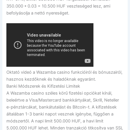
350.000 * 0.03 = 10.500 HUF veszteséged lesz, ami
befolyásolja a nettó nyereséget.
Oktató videó a Wazamba casino funkcióiról és bónuszairól,
hasznos kezdőknek és haladóknak egyaránt.
Banki Módszerek és Kifizetési Limitek
A Wazamba casino széles körű fizetési opciókat kínál,
beleértve a Visa/Mastercard bankkártyákat, Skrill, Neteller
e-pénztárcákat, bankátutalást és Bitcoin-t. A kifizetések
általában 1-3 banki napot vesznek igénybe, függően a
módszertől. A napi limit 500.000 HUF, a havi limit
5.000.000 HUF lehet. Minden tranzakció titkosítva van SSL