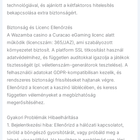
technológiával, és ajánlott a kétfaktoros hitelesítés
bekapcsolása extra biztonságért.
Biztonság és Licenc Ellenőrzés
A Wazamba casino a Curacao eGaming licenc alatt
működik (licencszám: 365/JAZ), ami szabályozott
környezetet biztosít. A platform SSL titkosítást használ
adatvédelmihez, és független auditokkal igazolja a játékok
tisztességét (pl. véletlenszám-generátorok tesztelése). A
felhasználói adatokat GDPR-kompatibilisan kezelik, és
rendszeres biztonsági frissítéseket hajtanak végre.
Ellenőrizd a licencet a kaszinó láblécében, és keress
független véleményeket a megbízhatóság
megerősítéséhez.
Gyakori Problémák Hibaelhárítása
1. Bejelentkezési hiba: Ellenőrizd a hálózati kapcsolatot,
töröld a böngésző gyorsítótárát, vagy próbáld meg a
jelszó-visszaállítást. Ha továbbra is problémád van, lépj