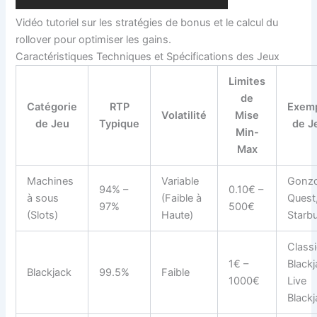
Vidéo tutoriel sur les stratégies de bonus et le calcul du
rollover pour optimiser les gains.
Caractéristiques Techniques et Spécifications des Jeux
Limites
de
Catégorie
RTP
Exem
Volatilité
Mise
de Jeu
Typique
de J
Min-
Max
Machines
Variable
Gonzo
94% –
0.10€ –
à sous
(Faible à
Quest
97%
500€
(Slots)
Haute)
Starbu
Class
1€ –
Blackj
Blackjack
99.5%
Faible
1000€
Live
Black