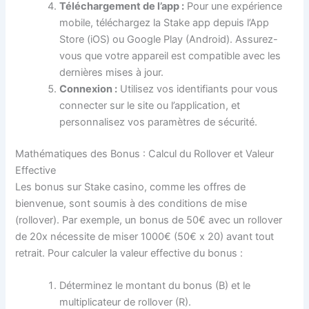
Téléchargement de l’app :
Pour une expérience
mobile, téléchargez la Stake app depuis l’App
Store (iOS) ou Google Play (Android). Assurez-
vous que votre appareil est compatible avec les
dernières mises à jour.
Connexion :
Utilisez vos identifiants pour vous
connecter sur le site ou l’application, et
personnalisez vos paramètres de sécurité.
Mathématiques des Bonus : Calcul du Rollover et Valeur
Effective
Les bonus sur Stake casino, comme les offres de
bienvenue, sont soumis à des conditions de mise
(rollover). Par exemple, un bonus de 50€ avec un rollover
de 20x nécessite de miser 1000€ (50€ x 20) avant tout
retrait. Pour calculer la valeur effective du bonus :
Déterminez le montant du bonus (B) et le
multiplicateur de rollover (R).