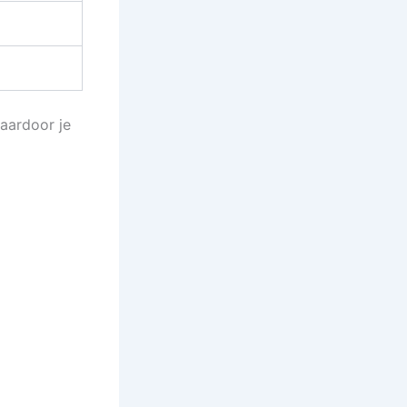
aardoor je