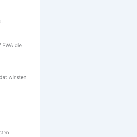
o.
f PWA die
 dat winsten
sten