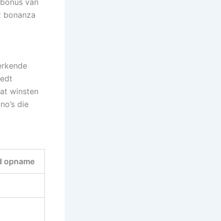
 bonus van
t bonanza
 erkende
iedt
at winsten
ino’s die
jd opname