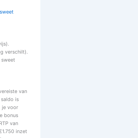
 sweet
js).
g verschilt).
e sweet
vereiste van
saldo is
 je voor
de bonus
 RTP van
€1.750 inzet