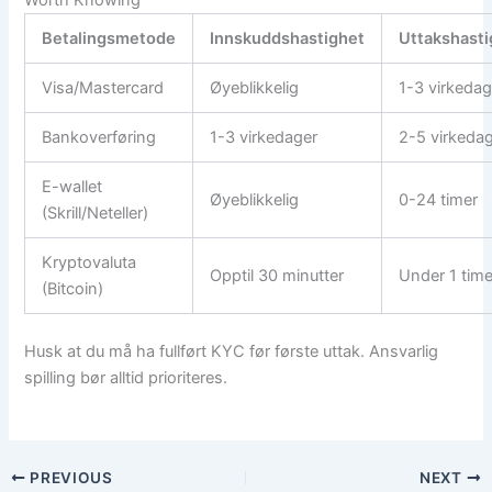
Betalingsmetode
Innskuddshastighet
Uttakshasti
Visa/Mastercard
Øyeblikkelig
1-3 virkedag
Bankoverføring
1-3 virkedager
2-5 virkeda
E-wallet
Øyeblikkelig
0-24 timer
(Skrill/Neteller)
Kryptovaluta
Opptil 30 minutter
Under 1 tim
(Bitcoin)
Husk at du må ha fullført KYC før første uttak. Ansvarlig
spilling bør alltid prioriteres.
PREVIOUS
NEXT