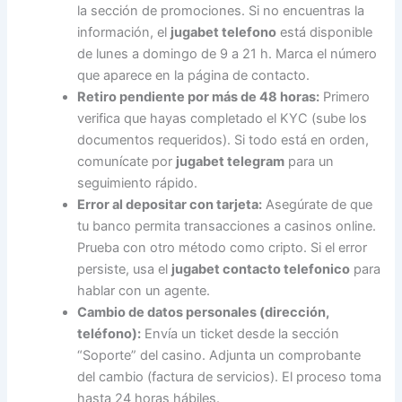
la sección de promociones. Si no encuentras la
información, el
jugabet telefono
está disponible
de lunes a domingo de 9 a 21 h. Marca el número
que aparece en la página de contacto.
Retiro pendiente por más de 48 horas:
Primero
verifica que hayas completado el KYC (sube los
documentos requeridos). Si todo está en orden,
comunícate por
jugabet telegram
para un
seguimiento rápido.
Error al depositar con tarjeta:
Asegúrate de que
tu banco permita transacciones a casinos online.
Prueba con otro método como cripto. Si el error
persiste, usa el
jugabet contacto telefonico
para
hablar con un agente.
Cambio de datos personales (dirección,
teléfono):
Envía un ticket desde la sección
“Soporte” del casino. Adjunta un comprobante
del cambio (factura de servicios). El proceso toma
hasta 24 horas hábiles.