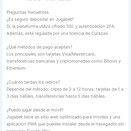
Preguntas frecuentes
¿Es seguro depositar en Jugabet?
Sí, la plataforma utiliza cifrado SSL y autenticación 2FA.
Además, está regulada por una licencia de Curazao.
¿Qué métodos de pago aceptan?
Los principales son tarjetas Visa/Mastercard,
transferencias bancarias y criptomonedas como Bitcoin y
Ethereum.
¿Cuánto tardan los retiros?
Depende del método: cripto de 2 a 12 horas, tarjetas de 1 a
3 días hábiles, transferencias hasta 5 días hábiles.
¿Puedo jugar desde el móvil?
Jugabet tiene un sitio web optimizado para móviles y una
aplicación PWA que puedes instalar desde el navegador sin