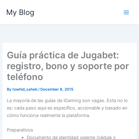
Skip
My Blog
to
content
Guía práctica de Jugabet:
registro, bono y soporte por
teléfono
By
towhid_saheb
/
December 8, 2015
La mayoría de las guías de iGaming son vagas. Esta no lo
es: cada paso aquí es específico, accionable y basado en
cómo funciona realmente la plataforma.
Preparativos
Documento de identidad vigente (cédula o