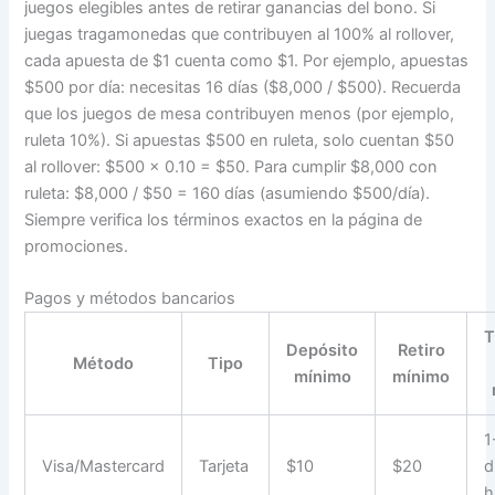
juegos elegibles antes de retirar ganancias del bono. Si
juegas tragamonedas que contribuyen al 100% al rollover,
cada apuesta de $1 cuenta como $1. Por ejemplo, apuestas
$500 por día: necesitas 16 días ($8,000 / $500). Recuerda
que los juegos de mesa contribuyen menos (por ejemplo,
ruleta 10%). Si apuestas $500 en ruleta, solo cuentan $50
al rollover: $500 × 0.10 = $50. Para cumplir $8,000 con
ruleta: $8,000 / $50 = 160 días (asumiendo $500/día).
Siempre verifica los términos exactos en la página de
promociones.
Pagos y métodos bancarios
T
Depósito
Retiro
Método
Tipo
mínimo
mínimo
1
Visa/Mastercard
Tarjeta
$10
$20
d
h