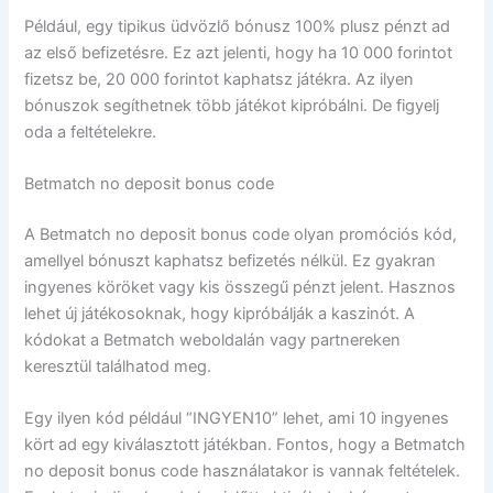
Például, egy tipikus üdvözlő bónusz 100% plusz pénzt ad
az első befizetésre. Ez azt jelenti, hogy ha 10 000 forintot
fizetsz be, 20 000 forintot kaphatsz játékra. Az ilyen
bónuszok segíthetnek több játékot kipróbálni. De figyelj
oda a feltételekre.
Betmatch no deposit bonus code
A Betmatch no deposit bonus code olyan promóciós kód,
amellyel bónuszt kaphatsz befizetés nélkül. Ez gyakran
ingyenes köröket vagy kis összegű pénzt jelent. Hasznos
lehet új játékosoknak, hogy kipróbálják a kaszinót. A
kódokat a Betmatch weboldalán vagy partnereken
keresztül találhatod meg.
Egy ilyen kód például “INGYEN10” lehet, ami 10 ingyenes
kört ad egy kiválasztott játékban. Fontos, hogy a Betmatch
no deposit bonus code használatakor is vannak feltételek.