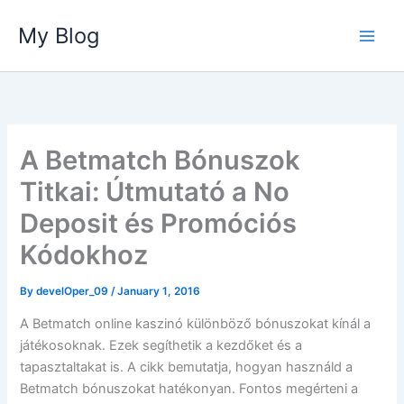
Skip
My Blog
to
content
A Betmatch Bónuszok
Titkai: Útmutató a No
Deposit és Promóciós
Kódokhoz
By
develOper_09
/
January 1, 2016
A Betmatch online kaszinó különböző bónuszokat kínál a
játékosoknak. Ezek segíthetik a kezdőket és a
tapasztaltakat is. A cikk bemutatja, hogyan használd a
Betmatch bónuszokat hatékonyan. Fontos megérteni a