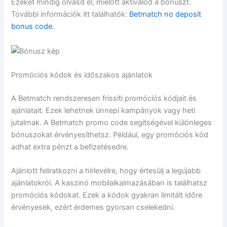
Ezeket mindig olvasd el, mielőtt aktiválod a bónuszt.
További információk itt találhatók:
Betmatch no deposit
bonus code
.
Promóciós kódok és időszakos ajánlatok
A Betmatch rendszeresen frissíti promóciós kódjait és
ajánlatait. Ezek lehetnek ünnepi kampányok vagy heti
jutalmak. A Betmatch promo code segítségével különleges
bónuszokat érvényesíthetsz. Például, egy promóciós kód
adhat extra pénzt a befizetésedre.
Ajánlott feliratkozni a hírlevélre, hogy értesülj a legújabb
ajánlatokról. A kaszinó mobilalkalmazásában is találhatsz
promóciós kódokat. Ezek a kódok gyakran limitált időre
érvényesek, ezért érdemes gyorsan cselekedni.