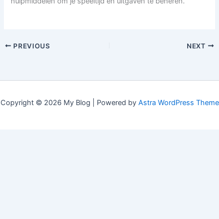
hulpmiddelen om je speeltijd en uitgaven te beheren.
PREVIOUS
NEXT
Copyright © 2026 My Blog | Powered by
Astra WordPress Theme