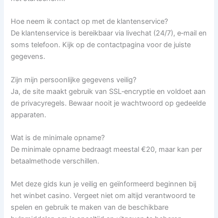
Hoe neem ik contact op met de klantenservice?
De klantenservice is bereikbaar via livechat (24/7), e‑mail en
soms telefoon. Kijk op de contactpagina voor de juiste
gegevens.
Zijn mijn persoonlijke gegevens veilig?
Ja, de site maakt gebruik van SSL‑encryptie en voldoet aan
de privacyregels. Bewaar nooit je wachtwoord op gedeelde
apparaten.
Wat is de minimale opname?
De minimale opname bedraagt meestal €20, maar kan per
betaalmethode verschillen.
Met deze gids kun je veilig en geïnformeerd beginnen bij
het winbet casino. Vergeet niet om altijd verantwoord te
spelen en gebruik te maken van de beschikbare