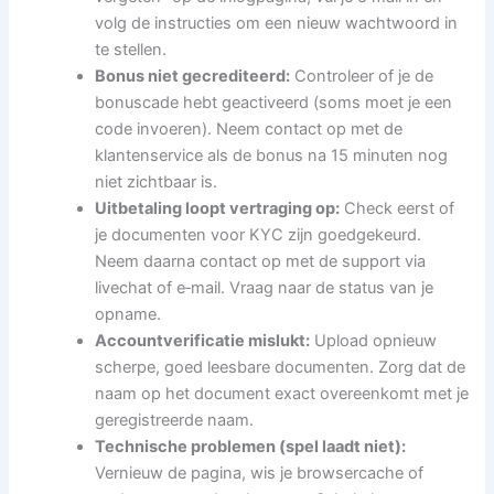
volg de instructies om een nieuw wachtwoord in
te stellen.
Bonus niet gecrediteerd:
Controleer of je de
bonuscade hebt geactiveerd (soms moet je een
code invoeren). Neem contact op met de
klantenservice als de bonus na 15 minuten nog
niet zichtbaar is.
Uitbetaling loopt vertraging op:
Check eerst of
je documenten voor KYC zijn goedgekeurd.
Neem daarna contact op met de support via
livechat of e‑mail. Vraag naar de status van je
opname.
Accountverificatie mislukt:
Upload opnieuw
scherpe, goed leesbare documenten. Zorg dat de
naam op het document exact overeenkomt met je
geregistreerde naam.
Technische problemen (spel laadt niet):
Vernieuw de pagina, wis je browsercache of