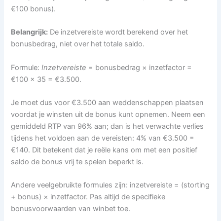
€100 bonus).
Belangrijk:
De inzetvereiste wordt berekend over het
bonusbedrag, niet over het totale saldo.
Formule:
Inzetvereiste
= bonusbedrag × inzetfactor =
€100 × 35 = €3.500.
Je moet dus voor €3.500 aan weddenschappen plaatsen
voordat je winsten uit de bonus kunt opnemen. Neem een
gemiddeld RTP van 96% aan; dan is het verwachte verlies
tijdens het voldoen aan de vereisten: 4% van €3.500 =
€140. Dit betekent dat je reële kans om met een positief
saldo de bonus vrij te spelen beperkt is.
Andere veelgebruikte formules zijn: inzetvereiste = (storting
+ bonus) × inzetfactor. Pas altijd de specifieke
bonusvoorwaarden van winbet toe.