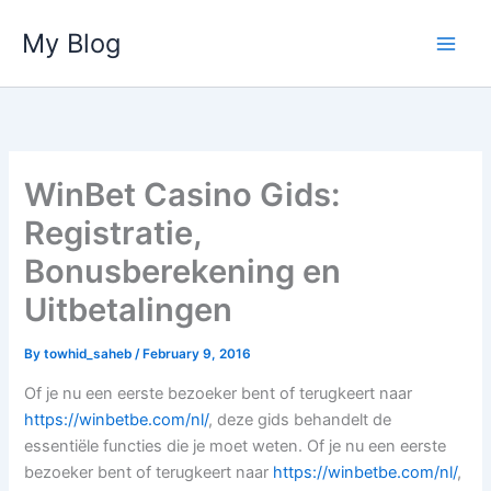
Skip
My Blog
to
content
WinBet Casino Gids:
Registratie,
Bonusberekening en
Uitbetalingen
By
towhid_saheb
/
February 9, 2016
Of je nu een eerste bezoeker bent of terugkeert naar
https://winbetbe.com/nl/
, deze gids behandelt de
essentiële functies die je moet weten. Of je nu een eerste
bezoeker bent of terugkeert naar
https://winbetbe.com/nl/
,