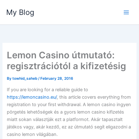
Skip
My Blog
to
content
Lemon Casino útmutató:
regisztrációtól a kifizetésig
By
towhid_saheb
/
February 28, 2016
If you are looking for a reliable guide to
https://lemoncasino.eu/
, this article covers everything from
registration to your first withdrawal. A lemon casino ingyen
pörgetés lehetőségek és a gyors lemon casino kifizetés
miatt sokan választják ezt a platformot. Akár tapasztalt
játékos vagy, akár kezdő, ez az útmutató segít eligazodni a
casino lemon világában.