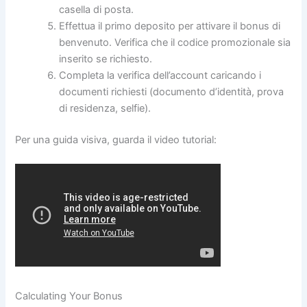
casella di posta.
Effettua il primo deposito per attivare il bonus di
benvenuto. Verifica che il codice promozionale sia
inserito se richiesto.
Completa la verifica dell’account caricando i
documenti richiesti (documento d’identità, prova
di residenza, selfie).
Per una guida visiva, guarda il video tutorial:
Calculating Your Bonus