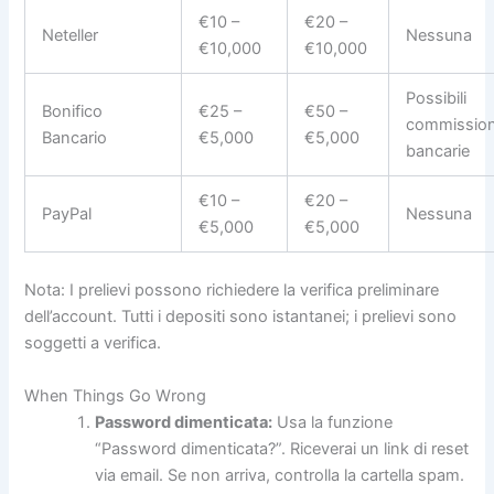
€10 –
€20 –
Neteller
Nessuna
€10,000
€10,000
Possibili
Bonifico
€25 –
€50 –
commission
Bancario
€5,000
€5,000
bancarie
€10 –
€20 –
PayPal
Nessuna
€5,000
€5,000
Nota: I prelievi possono richiedere la verifica preliminare
dell’account. Tutti i depositi sono istantanei; i prelievi sono
soggetti a verifica.
When Things Go Wrong
Password dimenticata:
Usa la funzione
“Password dimenticata?”. Riceverai un link di reset
via email. Se non arriva, controlla la cartella spam.