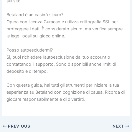
sul sito.
Betaland è un casinò sicuro?
Opera con licenza Curacao e utilizza crittografia SSL per
proteggere i dati. È considerato sicuro, ma verifica sempre
le leggi locali sul gioco online.
Posso autoescludermi?
Sì, puoi richiedere l’autoesclusione dal tuo account o
contattando il supporto. Sono disponibili anche limiti di
deposito e di tempo.
Con questa guida, hai tutti gli strumenti per iniziare la tua
esperienza su Betaland con cognizione di causa. Ricorda di
giocare responsabilmente e di divertirti.
PREVIOUS
NEXT