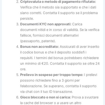
Criptovaluta o metodo di pagamento rifiutato:
Verifica che il metodo sia supportato e che i dati
siano corretti. Contatta il supporto se il problema
persiste.
Documenti KYC non approvati:
Carica
documenti nitidi e in corso di validità. Se la verifica
fallisce, fornisci documenti alternativi
(passaporto, patente).
Bonus non accreditato:
Assicurati di aver inserito
il codice bonus e che il deposito soddisfi i
requisiti. I termini del bonus potrebbero richiedere
un minimo di €20. Contatta il supporto se oltre 24
ore.
Prelievo in sospeso per troppo tempo:
I prelievi
possono richiedere fino a 3 giorni per
l’elaborazione. Se superano, contatta il supporto
via chat con il tuo ID transazione.
Gioco bloccato o non si carica:
Prova a svuotare
la cache del browser o a usare un altro