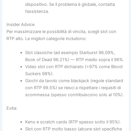
dispositivo. Se il problema è globale, contatta
l’assistenza.
Insider Advice
Per massimizzare le possibilità di vincita, scegli slot con
RTP alto. Le migliori categorie includono:
Slot classiche (ad esempio Starburst 96.09%,
Book of Dead 96.21%) — RTP medio sopra il 96%.
Video slot con RTP dichiarato (>97% come Blood
Suckers 98%).
Giochi da tavolo come blackjack (regole standard
con RTP 99.5%) se riesci a rispettare i requisiti di
scommessa (spesso contribuiscono solo al 10%).
Evita:
Keno e scratch cards (RTP spesso sotto il 95%).
Slot con RTP molto basso (alcune slot specifiche