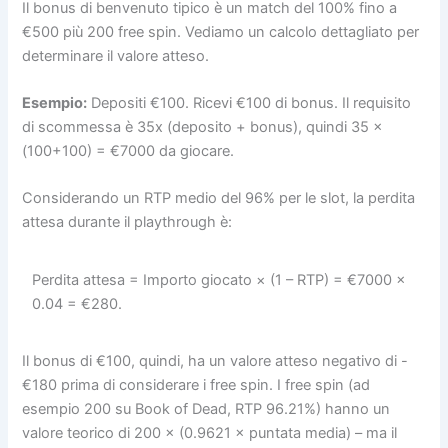
Il bonus di benvenuto tipico è un match del 100% fino a
€500 più 200 free spin. Vediamo un calcolo dettagliato per
determinare il valore atteso.
Esempio:
Depositi €100. Ricevi €100 di bonus. Il requisito
di scommessa è 35x (deposito + bonus), quindi 35 ×
(100+100) = €7000 da giocare.
Considerando un RTP medio del 96% per le slot, la perdita
attesa durante il playthrough è:
Perdita attesa = Importo giocato × (1 – RTP) = €7000 ×
0.04 = €280.
Il bonus di €100, quindi, ha un valore atteso negativo di -
€180 prima di considerare i free spin. I free spin (ad
esempio 200 su Book of Dead, RTP 96.21%) hanno un
valore teorico di 200 × (0.9621 × puntata media) – ma il