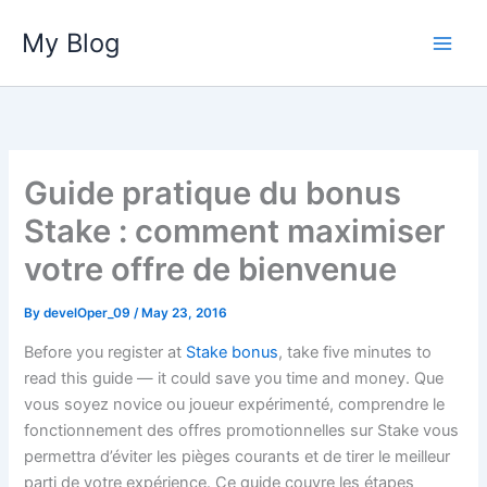
Skip
My Blog
to
content
Guide pratique du bonus
Stake : comment maximiser
votre offre de bienvenue
By
develOper_09
/
May 23, 2016
Before you register at
Stake bonus
, take five minutes to
read this guide — it could save you time and money. Que
vous soyez novice ou joueur expérimenté, comprendre le
fonctionnement des offres promotionnelles sur Stake vous
permettra d’éviter les pièges courants et de tirer le meilleur
parti de votre expérience. Ce guide couvre les étapes