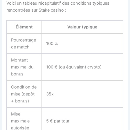
Voici un tableau récapitulatif des conditions typiques
rencontrées sur Stake casino :
Élément
Valeur typique
Pourcentage
100 %
de match
Montant
maximal du
100 € (ou équivalent crypto)
bonus
Condition de
mise (dépôt
35x
+ bonus)
Mise
maximale
5 € par tour
autorisée