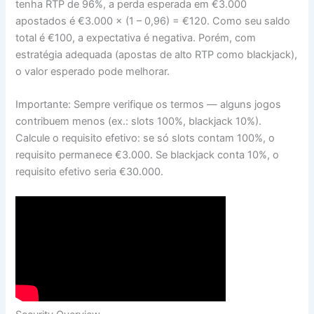
tenha RTP de 96%, a perda esperada em €3.000
apostados é €3.000 × (1 – 0,96) = €120. Como seu saldo
total é €100, a expectativa é negativa. Porém, com
estratégia adequada (apostas de alto RTP como blackjack),
o valor esperado pode melhorar.
Importante: Sempre verifique os termos — alguns jogos
contribuem menos (ex.: slots 100%, blackjack 10%).
Calcule o requisito efetivo: se só slots contam 100%, o
requisito permanece €3.000. Se blackjack conta 10%, o
requisito efetivo seria €30.000.