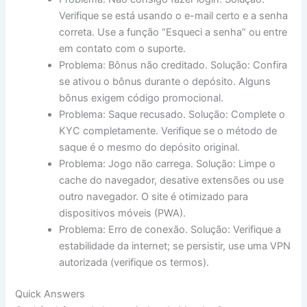
Verifique se está usando o e-mail certo e a senha
correta. Use a função “Esqueci a senha” ou entre
em contato com o suporte.
Problema: Bônus não creditado. Solução: Confira
se ativou o bônus durante o depósito. Alguns
bônus exigem código promocional.
Problema: Saque recusado. Solução: Complete o
KYC completamente. Verifique se o método de
saque é o mesmo do depósito original.
Problema: Jogo não carrega. Solução: Limpe o
cache do navegador, desative extensões ou use
outro navegador. O site é otimizado para
dispositivos móveis (PWA).
Problema: Erro de conexão. Solução: Verifique a
estabilidade da internet; se persistir, use uma VPN
autorizada (verifique os termos).
Quick Answers