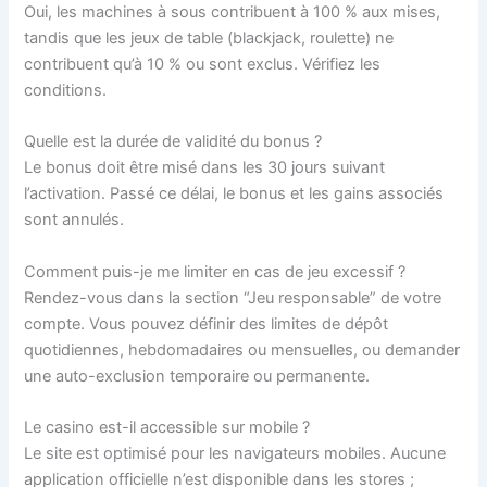
Oui, les machines à sous contribuent à 100 % aux mises,
tandis que les jeux de table (blackjack, roulette) ne
contribuent qu’à 10 % ou sont exclus. Vérifiez les
conditions.
Quelle est la durée de validité du bonus ?
Le bonus doit être misé dans les 30 jours suivant
l’activation. Passé ce délai, le bonus et les gains associés
sont annulés.
Comment puis-je me limiter en cas de jeu excessif ?
Rendez-vous dans la section “Jeu responsable” de votre
compte. Vous pouvez définir des limites de dépôt
quotidiennes, hebdomadaires ou mensuelles, ou demander
une auto-exclusion temporaire ou permanente.
Le casino est-il accessible sur mobile ?
Le site est optimisé pour les navigateurs mobiles. Aucune
application officielle n’est disponible dans les stores ;