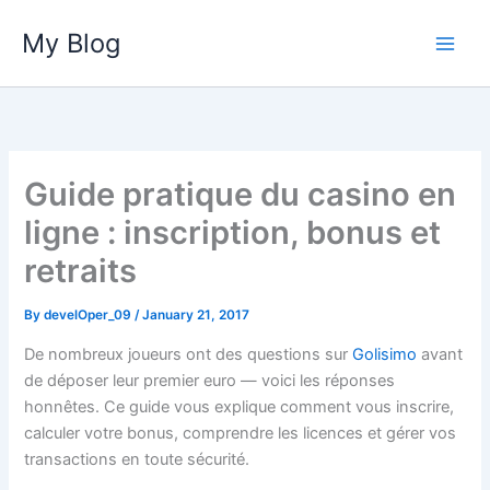
Skip
My Blog
to
content
Guide pratique du casino en
ligne : inscription, bonus et
retraits
By
develOper_09
/
January 21, 2017
De nombreux joueurs ont des questions sur
Golisimo
avant
de déposer leur premier euro — voici les réponses
honnêtes. Ce guide vous explique comment vous inscrire,
calculer votre bonus, comprendre les licences et gérer vos
transactions en toute sécurité.