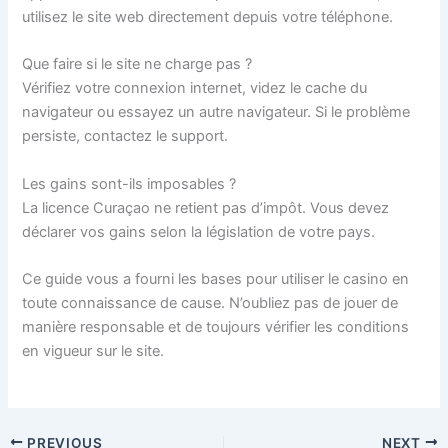
utilisez le site web directement depuis votre téléphone.
Que faire si le site ne charge pas ?
Vérifiez votre connexion internet, videz le cache du
navigateur ou essayez un autre navigateur. Si le problème
persiste, contactez le support.
Les gains sont-ils imposables ?
La licence Curaçao ne retient pas d’impôt. Vous devez
déclarer vos gains selon la législation de votre pays.
Ce guide vous a fourni les bases pour utiliser le casino en
toute connaissance de cause. N’oubliez pas de jouer de
manière responsable et de toujours vérifier les conditions
en vigueur sur le site.
PREVIOUS
NEXT