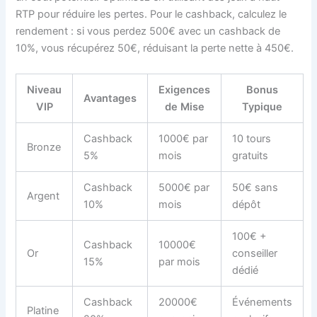
RTP pour réduire les pertes. Pour le cashback, calculez le
rendement : si vous perdez 500€ avec un cashback de
10%, vous récupérez 50€, réduisant la perte nette à 450€.
Niveau
Exigences
Bonus
Avantages
VIP
de Mise
Typique
Cashback
1000€ par
10 tours
Bronze
5%
mois
gratuits
Cashback
5000€ par
50€ sans
Argent
10%
mois
dépôt
100€ +
Cashback
10000€
Or
conseiller
15%
par mois
dédié
Cashback
20000€
Événements
Platine