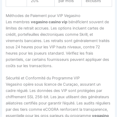
20%
par mois
exclusifs
Méthodes de Paiement pour VIP Vegasino
Les membres
vegasino casino vip
bénéficient souvent de
limites de retrait accrues. Les options incluent cartes de
crédit, portefeuilles électroniques comme Skrill, et
virements bancaires. Les retraits sont généralement traités
sous 24 heures pour les VIP hauts niveaux, contre 72
heures pour les joueurs standard. Vérifiez les frais
potentiels, car certains fournisseurs peuvent appliquer des
coûts sur les transactions.
Sécurité et Conformité du Programme VIP
Vegasino opère sous licence de Curaçao, assurant un
cadre régulé. Les données des VIP sont protégées par
chiffrement SSL 256-bit. Les jeux utilisent des générateurs
aléatoires certifiés pour garantir l’équité. Les audits réguliers
par des tiers comme eCOGRA renforcent la transparence,
essentielle pour les gros parieurs du programme
vegasino