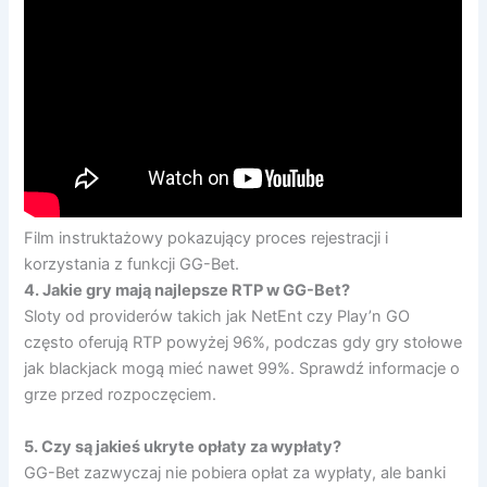
Film instruktażowy pokazujący proces rejestracji i
korzystania z funkcji GG-Bet.
4. Jakie gry mają najlepsze RTP w GG-Bet?
Sloty od providerów takich jak NetEnt czy Play’n GO
często oferują RTP powyżej 96%, podczas gdy gry stołowe
jak blackjack mogą mieć nawet 99%. Sprawdź informacje o
grze przed rozpoczęciem.
5. Czy są jakieś ukryte opłaty za wypłaty?
GG-Bet zazwyczaj nie pobiera opłat za wypłaty, ale banki