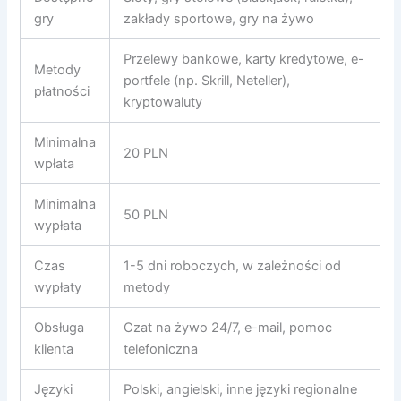
gry
zakłady sportowe, gry na żywo
Przelewy bankowe, karty kredytowe, e-
Metody
portfele (np. Skrill, Neteller),
płatności
kryptowaluty
Minimalna
20 PLN
wpłata
Minimalna
50 PLN
wypłata
Czas
1-5 dni roboczych, w zależności od
wypłaty
metody
Obsługa
Czat na żywo 24/7, e-mail, pomoc
klienta
telefoniczna
Języki
Polski, angielski, inne języki regionalne