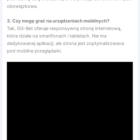
obowiązkowa.
3. Czy mogę grać na urządzeniach mobilnych?
Tak, GG-Bet oferuje responsywną stronę internetową,
która działa na smartfonach i tabletach. Nie ma
dedykowanej aplikacji, ale strona jest zoptymalizowana
pod mobilne przeglądarki.