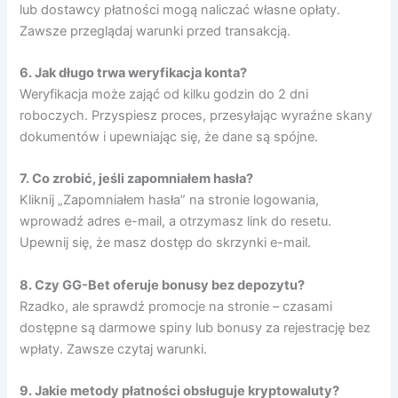
lub dostawcy płatności mogą naliczać własne opłaty.
Zawsze przeglądaj warunki przed transakcją.
6. Jak długo trwa weryfikacja konta?
Weryfikacja może zająć od kilku godzin do 2 dni
roboczych. Przyspiesz proces, przesyłając wyraźne skany
dokumentów i upewniając się, że dane są spójne.
7. Co zrobić, jeśli zapomniałem hasła?
Kliknij „Zapomniałem hasła” na stronie logowania,
wprowadź adres e-mail, a otrzymasz link do resetu.
Upewnij się, że masz dostęp do skrzynki e-mail.
8. Czy GG-Bet oferuje bonusy bez depozytu?
Rzadko, ale sprawdź promocje na stronie – czasami
dostępne są darmowe spiny lub bonusy za rejestrację bez
wpłaty. Zawsze czytaj warunki.
9. Jakie metody płatności obsługuje kryptowaluty?