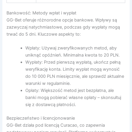
Bankowość: Metody wpłat i wypłat
GG-Bet oferuje różnorodne opcje bankowe. Wpływy są
zazwyczaj natychmiastowe, podczas gdy wypłaty mogą
trwać do 5 dni. Kluczowe aspekty to:
Wpłaty: Używaj zweryfikowanych metod, aby
uniknąć opóźnień. Minimalna kwota to 20 PLN.
Wypłaty: Przed pierwszą wypłatą, ukończ pełną
weryfikację konta. Limity wypłat mogą wynosić
do 10 000 PLN miesięcznie, ale sprawdź aktualne
warunki w regulaminie.
Opłaty: Większość metod jest bezpłatna, ale
banki mogą pobierać własne opłaty – skonsultuj
się z dostawcą płatności.
Bezpieczeństwo i licencjonowanie
GG-Bet działa pod licencją Curacao, co zapewnia