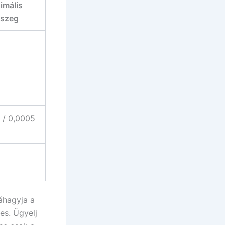
imális
szeg
 / 0,0005
áhagyja a
es. Ügyelj