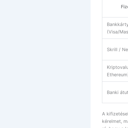
Fiz
Bankkárt
(Visa/Mas
Skrill / Ne
Kriptovalu
Ethereum
Banki átu
A kifizetés
kérelmet, m