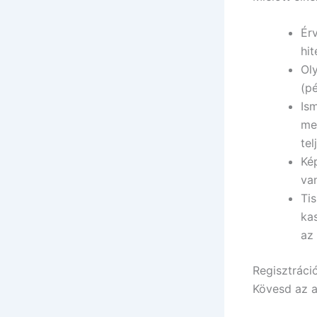
Érv
hit
Ol
(pé
Is
me
tel
Kép
va
Ti
ka
az
Regisztráci
Kövesd az a