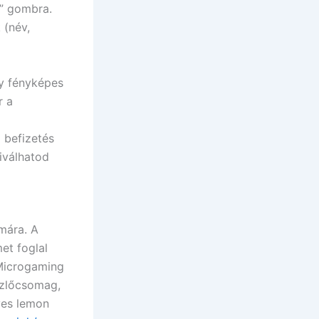
ó” gombra.
 (név,
gy fényképes
r a
 befizetés
iválhatod
mára. A
et foglal
 Microgaming
özlőcsomag,
yes lemon