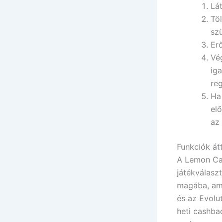
Lát
Töl
szü
Erő
Vé
iga
reg
Ha
el
az
Funkciók át
A Lemon Cas
játékválaszt
magába, ame
és az Evolu
heti cashba