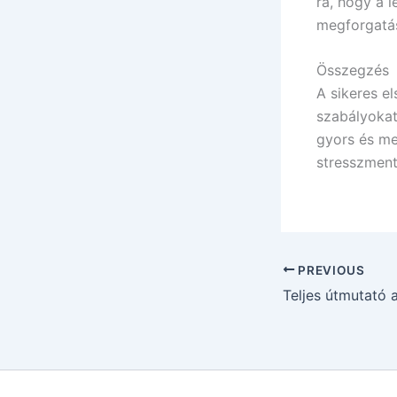
rá, hogy a 
megforgatási
Összegzés
A sikeres e
szabályokat
gyors és me
stresszment
PREVIOUS