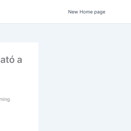
New Home page
ató a
aming