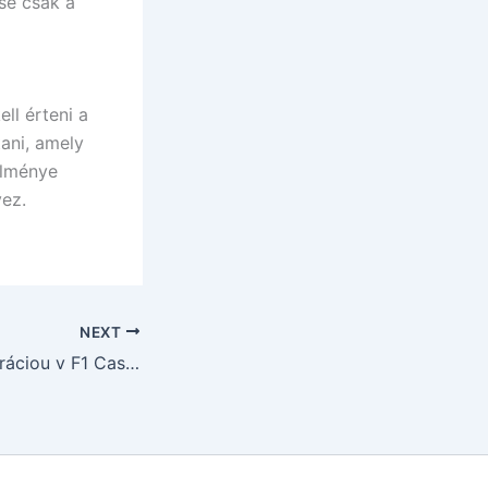
se csak a
ll érteni a
ani, amely
élménye
vez.
NEXT
Sprievodca registráciou v F1 Casino – krok za krokom