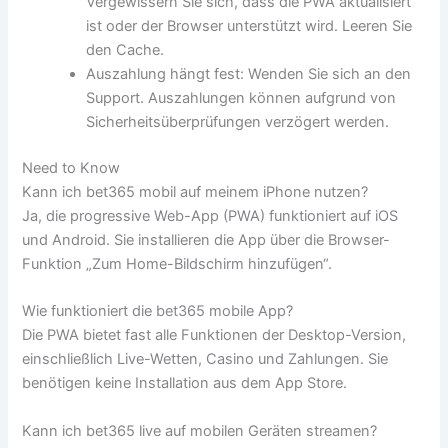
Vergewissern Sie sich, dass die PWA aktualisiert
ist oder der Browser unterstützt wird. Leeren Sie
den Cache.
Auszahlung hängt fest: Wenden Sie sich an den
Support. Auszahlungen können aufgrund von
Sicherheitsüberprüfungen verzögert werden.
Need to Know
Kann ich bet365 mobil auf meinem iPhone nutzen?
Ja, die progressive Web-App (PWA) funktioniert auf iOS
und Android. Sie installieren die App über die Browser-
Funktion „Zum Home-Bildschirm hinzufügen“.
Wie funktioniert die bet365 mobile App?
Die PWA bietet fast alle Funktionen der Desktop-Version,
einschließlich Live-Wetten, Casino und Zahlungen. Sie
benötigen keine Installation aus dem App Store.
Kann ich bet365 live auf mobilen Geräten streamen?