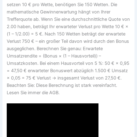
setzen 10 € pro Wette, benötigen Sie 150 Wetten. Die
mathematische Gewinnerwartung hängt von Ihrer
Trefferquote ab. Wenn Sie eine durchschnittliche Quote von
2.00 haben, beträgt Ihr erwarteter Verlust pro Wette 10 € ×
(1 – 1/2.00) = 5 €. Nach 150 Wetten beträgt der erwartete
Verlust 750 € – ein großer Teil davon wird durch den Bonus
ausgeglichen. Berechnen Sie genau: Erwartete
Umsatzrendite = (Bonus × (1 – Hausvorteil)) –
Umsatzkosten. Bei einem Hausvorteil von 5 %: 50 € × 0,95
= 47,50 € erwarteter Bonuswert abzüglich 1.500 € Umsatz
× 0,05 = 75 € Verlust → insgesamt Verlust von 27,50 €.
Beachten Sie: Diese Berechnung ist stark vereinfacht.
Lesen Sie immer die AGB.