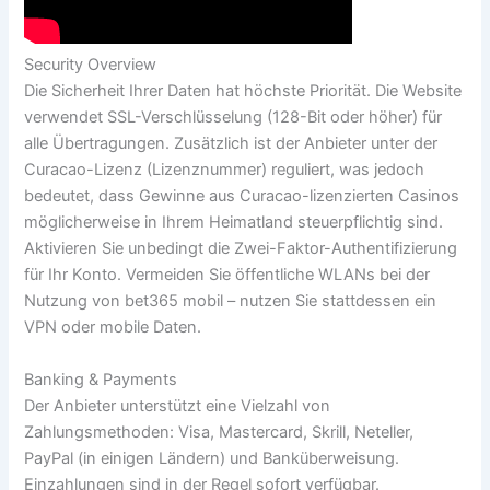
Security Overview
Die Sicherheit Ihrer Daten hat höchste Priorität. Die Website
verwendet SSL-Verschlüsselung (128-Bit oder höher) für
alle Übertragungen. Zusätzlich ist der Anbieter unter der
Curacao-Lizenz (Lizenznummer) reguliert, was jedoch
bedeutet, dass Gewinne aus Curacao-lizenzierten Casinos
möglicherweise in Ihrem Heimatland steuerpflichtig sind.
Aktivieren Sie unbedingt die Zwei-Faktor-Authentifizierung
für Ihr Konto. Vermeiden Sie öffentliche WLANs bei der
Nutzung von bet365 mobil – nutzen Sie stattdessen ein
VPN oder mobile Daten.
Banking & Payments
Der Anbieter unterstützt eine Vielzahl von
Zahlungsmethoden: Visa, Mastercard, Skrill, Neteller,
PayPal (in einigen Ländern) und Banküberweisung.
Einzahlungen sind in der Regel sofort verfügbar.