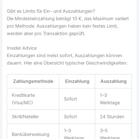
Gibt es Limits für Ein- und Auszahlungen?
Die Mindesteinzahlung beträgt 10 €, das Maximum variiert
pro Methode. Auszahlungen haben kein festes Limit,
werden aber pro Transaktion geprüft.
Insider Advice
Einzahlungen sind meist sofort, Auszahlungen können
dauern. Hier eine Übersicht typischer Geschwindigkeiten:
Zahlungsmethode
Einzahlung
Auszahlung
Kreditkarte
1–3
Sofort
(Visa/MC)
Werktage
Skrill/Neteller
Sofort
24 Stunden
1–3
3–5
Banküberweisung
Werktage
Werktage