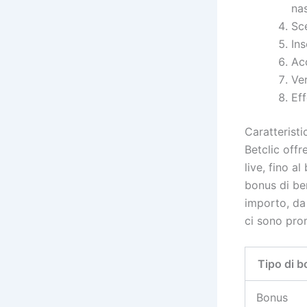
nas
Sce
Ins
Acc
Ver
Eff
Caratteristi
Betclic off
live, fino a
bonus di be
importo, da 
ci sono pro
Tipo di 
Bonus