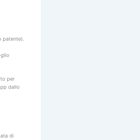
o patente).
glio
ato per
app dallo
.
ata di