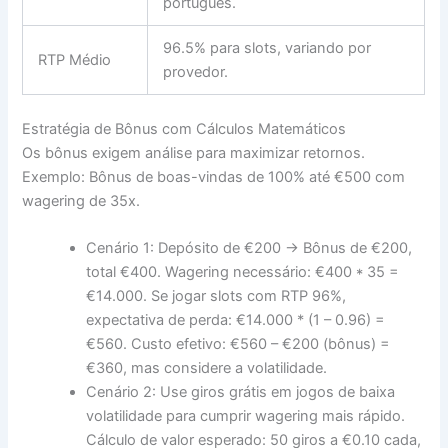
português.
96.5% para slots, variando por
RTP Médio
provedor.
Estratégia de Bônus com Cálculos Matemáticos
Os bônus exigem análise para maximizar retornos.
Exemplo: Bônus de boas-vindas de 100% até €500 com
wagering de 35x.
Cenário 1: Depósito de €200 → Bônus de €200,
total €400. Wagering necessário: €400 * 35 =
€14.000. Se jogar slots com RTP 96%,
expectativa de perda: €14.000 * (1 – 0.96) =
€560. Custo efetivo: €560 – €200 (bônus) =
€360, mas considere a volatilidade.
Cenário 2: Use giros grátis em jogos de baixa
volatilidade para cumprir wagering mais rápido.
Cálculo de valor esperado: 50 giros a €0.10 cada,