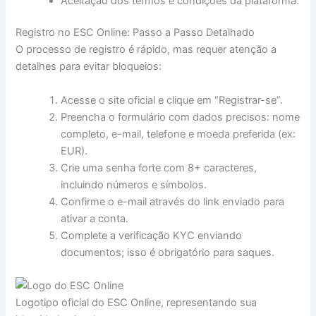
Aceitação dos termos e condições da plataforma.
Registro no ESC Online: Passo a Passo Detalhado
O processo de registro é rápido, mas requer atenção a
detalhes para evitar bloqueios:
Acesse o site oficial e clique em “Registrar-se”.
Preencha o formulário com dados precisos: nome
completo, e-mail, telefone e moeda preferida (ex:
EUR).
Crie uma senha forte com 8+ caracteres,
incluindo números e símbolos.
Confirme o e-mail através do link enviado para
ativar a conta.
Complete a verificação KYC enviando
documentos; isso é obrigatório para saques.
Logotipo oficial do ESC Online, representando sua