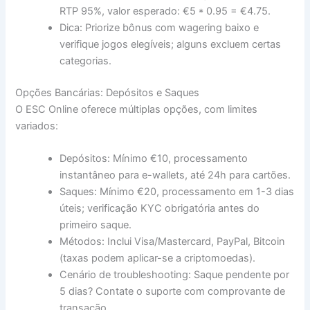
RTP 95%, valor esperado: €5 * 0.95 = €4.75.
Dica: Priorize bônus com wagering baixo e
verifique jogos elegíveis; alguns excluem certas
categorias.
Opções Bancárias: Depósitos e Saques
O ESC Online oferece múltiplas opções, com limites
variados:
Depósitos: Mínimo €10, processamento
instantâneo para e-wallets, até 24h para cartões.
Saques: Mínimo €20, processamento em 1-3 dias
úteis; verificação KYC obrigatória antes do
primeiro saque.
Métodos: Inclui Visa/Mastercard, PayPal, Bitcoin
(taxas podem aplicar-se a criptomoedas).
Cenário de troubleshooting: Saque pendente por
5 dias? Contate o suporte com comprovante de
transação.