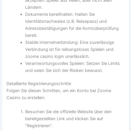
akzeptiert Spieler aus vielen, aber nicht allen
Ländern.
Dokumente bereithalten: Halten Sie
Identitätsnachweise (z.B. Reisepass) und
Adressbestätigungen für die Kontoüberprüfung
bereit.
Stabile Internetverbindung: Eine zuverlässige
Verbindung ist für reibungsloses Spielen und
zoome casino login unerlässlich.
Verantwortungsvolles Spielen: Setzen Sie Limits
und seien Sie sich der Risiken bewusst.
Detaillierte Registrierungsschritte
Folgen Sie diesen Schritten, um ein Konto bei Zoome
Casino zu erstellen:
Besuchen Sie die offizielle Website über den
bereitgestellten Link und klicken Sie auf
“Registrieren”.