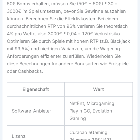
50€ Bonus erhalten, müssen Sie (50€ + 50€) * 30 =
3000€ im Spiel umsetzen, bevor Sie Gewinne auszahlen
können. Berechnen Sie die Effektivkosten: Bei einem
durchschnittlichen RTP von 96% verlieren Sie theoretisch
4% pro Wette, also 3000€ * 0,04 = 120€ Verlustrisiko.
Optimieren Sie durch Spiele mit hohem RTP (z.B. Blackjack
mit 99,5%) und niedrigen Varianzen, um die Wagering-
Anforderungen effizienter zu erfüllen. Wiederholen Sie
diese Berechnungen für andere Bonusarten wie Freispiele
oder Cashbacks.
Eigenschaft
Wert
NetEnt, Microgaming,
Software-Anbieter
Play’n GO, Evolution
Gaming
Curacao eGaming
Lizenz
(Nummer: 365/JAZ)