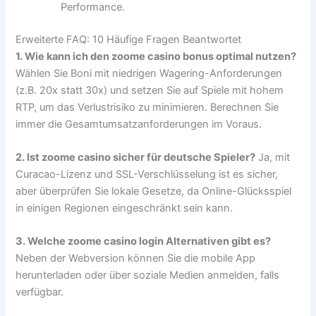
Performance.
Erweiterte FAQ: 10 Häufige Fragen Beantwortet
1. Wie kann ich den zoome casino bonus optimal nutzen?
Wählen Sie Boni mit niedrigen Wagering-Anforderungen
(z.B. 20x statt 30x) und setzen Sie auf Spiele mit hohem
RTP, um das Verlustrisiko zu minimieren. Berechnen Sie
immer die Gesamtumsatzanforderungen im Voraus.
2. Ist zoome casino sicher für deutsche Spieler?
Ja, mit
Curacao-Lizenz und SSL-Verschlüsselung ist es sicher,
aber überprüfen Sie lokale Gesetze, da Online-Glücksspiel
in einigen Regionen eingeschränkt sein kann.
3. Welche zoome casino login Alternativen gibt es?
Neben der Webversion können Sie die mobile App
herunterladen oder über soziale Medien anmelden, falls
verfügbar.