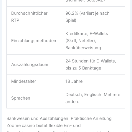
Durchschnittlicher
96,2% (variiert je nach
RTP
Spiel)
Kreditkarte, E-Wallets
Einzahlungsmethoden
(Skrill, Neteller),
Banküberweisung
24 Stunden für E-Wallets,
Auszahlungsdauer
bis zu 5 Banktage
Mindestalter
18 Jahre
Deutsch, Englisch, Mehrere
Sprachen
andere
Bankwesen und Auszahlungen: Praktische Anleitung
Zoome casino bietet flexible Ein- und