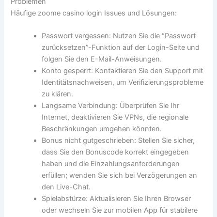
Problemen
Häufige zoome casino login Issues und Lösungen:
Passwort vergessen: Nutzen Sie die “Passwort
zurücksetzen”-Funktion auf der Login-Seite und
folgen Sie den E-Mail-Anweisungen.
Konto gesperrt: Kontaktieren Sie den Support mit
Identitätsnachweisen, um Verifizierungsprobleme
zu klären.
Langsame Verbindung: Überprüfen Sie Ihr
Internet, deaktivieren Sie VPNs, die regionale
Beschränkungen umgehen könnten.
Bonus nicht gutgeschrieben: Stellen Sie sicher,
dass Sie den Bonuscode korrekt eingegeben
haben und die Einzahlungsanforderungen
erfüllen; wenden Sie sich bei Verzögerungen an
den Live-Chat.
Spielabstürze: Aktualisieren Sie Ihren Browser
oder wechseln Sie zur mobilen App für stabilere