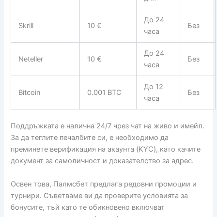
До 24
Skrill
10 €
Без
часа
До 24
Neteller
10 €
Без
часа
До 12
Bitcoin
0.001 BTC
Без
часа
Поддръжката е налична 24/7 чрез чат на живо и имейл.
За да теглите печалбите си, е необходимо да
преминете верификация на акаунта (KYC), като качите
документ за самоличност и доказателство за адрес.
Освен това, Палмсбет предлага редовни промоции и
турнири. Съветваме ви да проверите условията за
бонусите, тъй като те обикновено включват