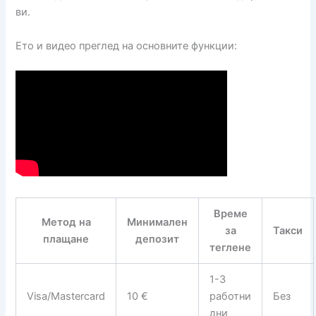
ви.
Ето и видео преглед на основните функции:
Време
Метод на
Минимален
за
Такси
плащане
депозит
теглене
1-3
Visa/Mastercard
10 €
работни
Без
дни