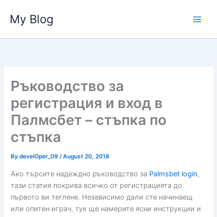
Skip
My Blog
to
content
Ръководство за
регистрация и вход в
Палмсбет – стъпка по
стъпка
By
develOper_09
/
August 20, 2018
Ако търсите надеждно ръководство за
Palmsbet login
,
тази статия покрива всичко от регистрацията до
първото ви теглене. Независимо дали сте начинаещ
или опитен играч, тук ще намерите ясни инструкции и