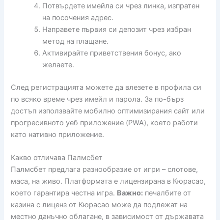
Потвърдете имейла си чрез линка, изпратен
на посочения адрес.
Направете първия си депозит чрез избран
метод на плащане.
Активирайте приветствения бонус, ако
желаете.
След регистрацията можете да влезете в профила си
по всяко време чрез имейл и парола. За по-бърз
достъп използвайте мобилно оптимизирания сайт или
прогресивното уеб приложение (PWA), което работи
като нативно приложение.
Какво отличава Палмсбет
Палмсбет предлага разнообразие от игри – слотове,
маса, на живо. Платформата е лицензирана в Кюрасао,
което гарантира честна игра.
Важно:
печалбите от
казина с лиценз от Кюрасао може да подлежат на
местно данъчно облагане, в зависимост от държавата