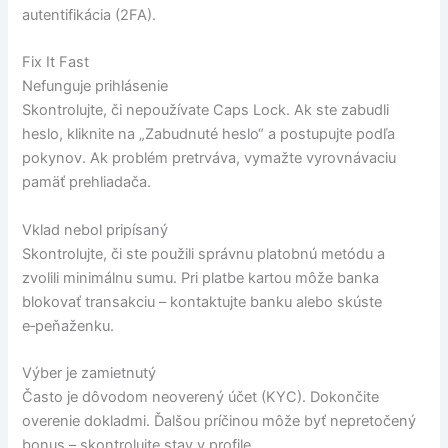
autentifikácia (2FA).
Fix It Fast
Nefunguje prihlásenie
Skontrolujte, či nepoužívate Caps Lock. Ak ste zabudli
heslo, kliknite na „Zabudnuté heslo“ a postupujte podľa
pokynov. Ak problém pretrváva, vymažte vyrovnávaciu
pamäť prehliadača.
Vklad nebol pripísaný
Skontrolujte, či ste použili správnu platobnú metódu a
zvolili minimálnu sumu. Pri platbe kartou môže banka
blokovať transakciu – kontaktujte banku alebo skúste
e‑peňaženku.
Výber je zamietnutý
Často je dôvodom neoverený účet (KYC). Dokončite
overenie dokladmi. Ďalšou príčinou môže byť nepretočený
bonus – skontrolujte stav v profile.