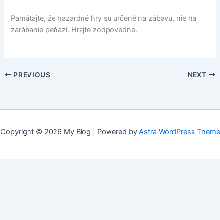
Pamätajte, že hazardné hry sú určené na zábavu, nie na
zarábanie peňazí. Hrajte zodpovedne.
PREVIOUS
NEXT
Copyright © 2026 My Blog | Powered by
Astra WordPress Theme