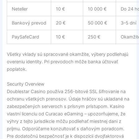
Neteller
10 €
10 000 €
Do 24 h
Bankový prevod
20 €
50 000 €
3–5 dní
PaySafeCard
10 €
250 €
Okamžit
Všetky vklady sú spracované okamžite, výbery podliehajú
overeniu identity. Pri prevodoch môže banka účtovať
poplatok.
Security Overview
Doublestar Casino používa 256-bitové SSL šifrovanie na
ochranu všetkých prenosov. Údaje hráčov sú ukladané na
zabezpečených serveroch s prísnym prístupom. Kasíno
vlastní licenciu od Curacao eGaming – upozorňujeme, že
výhry z tejto jurisdikcie môžu podliehať miestnej dani z
príjmu. Odporúčame konzultovať s daňovým poradcom.
Pre dodatočnú bezpečnosť je k dispozícii dvojfaktorová