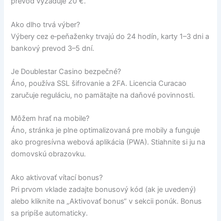
prevod vyžaduje 20 €.
Ako dlho trvá výber?
Výbery cez e‑peňaženky trvajú do 24 hodín, karty 1–3 dni a
bankový prevod 3–5 dní.
Je Doublestar Casino bezpečné?
Áno, používa SSL šifrovanie a 2FA. Licencia Curacao
zaručuje reguláciu, no pamätajte na daňové povinnosti.
Môžem hrať na mobile?
Áno, stránka je plne optimalizovaná pre mobily a funguje
ako progresívna webová aplikácia (PWA). Stiahnite si ju na
domovskú obrazovku.
Ako aktivovať vítací bonus?
Pri prvom vklade zadajte bonusový kód (ak je uvedený)
alebo kliknite na „Aktivovať bonus“ v sekcii ponúk. Bonus
sa pripíše automaticky.