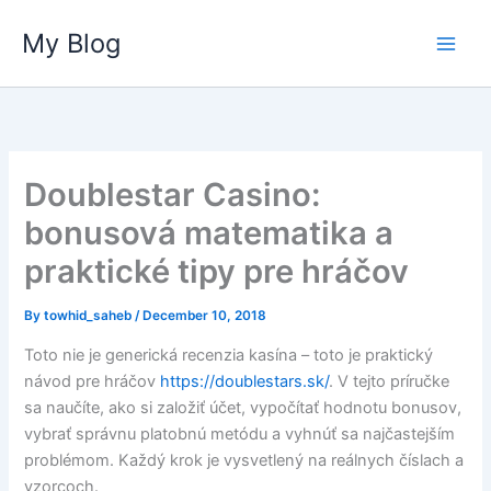
Skip
My Blog
to
content
Doublestar Casino:
bonusová matematika a
praktické tipy pre hráčov
By
towhid_saheb
/
December 10, 2018
Toto nie je generická recenzia kasína – toto je praktický
návod pre hráčov
https://doublestars.sk/
. V tejto príručke
sa naučíte, ako si založiť účet, vypočítať hodnotu bonusov,
vybrať správnu platobnú metódu a vyhnúť sa najčastejším
problémom. Každý krok je vysvetlený na reálnych číslach a
vzorcoch.