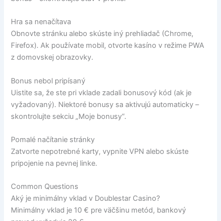
Hra sa nenačítava
Obnovte stránku alebo skúste iný prehliadač (Chrome,
Firefox). Ak používate mobil, otvorte kasíno v režime PWA
z domovskej obrazovky.
Bonus nebol pripísaný
Uistite sa, že ste pri vklade zadali bonusový kód (ak je
vyžadovaný). Niektoré bonusy sa aktivujú automaticky –
skontrolujte sekciu „Moje bonusy“.
Pomalé načítanie stránky
Zatvorte nepotrebné karty, vypnite VPN alebo skúste
pripojenie na pevnej linke.
Common Questions
Aký je minimálny vklad v Doublestar Casino?
Minimálny vklad je 10 € pre väčšinu metód, bankový