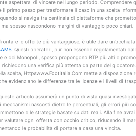
ente aspettarsi di vincere nel lungo periodo. Comprendere 
è il primo passo per trasformare il caso in una scelta inform
 quando si naviga tra centinaia di piattaforme che promet
ci ma spesso nascondono margini di vantaggio poco chiari.
rontare le offerte più vantaggiose, è utile dare un’occhiata
 AAMS
. Questi operatori, pur non essendo regolamentati dal
e e dei Monopoli, spesso propongono RTP più alti e promo
ma richiedono una verifica più attenta da parte del giocatore.
nella scelta, Httpswww.Footitalia.Com mette a disposizione 
che evidenziano le differenze tra le licenze e i livelli di tra
i questo articolo assumerà un punto di vista quasi investigat
 meccanismi nascosti dietro le percentuali, gli errori più c
mmettono e le strategie basate su dati reali. Alla fine avrai 
r valutare ogni offerta con occhio critico, riducendo il mar
entando le probabilità di portare a casa una vincita.