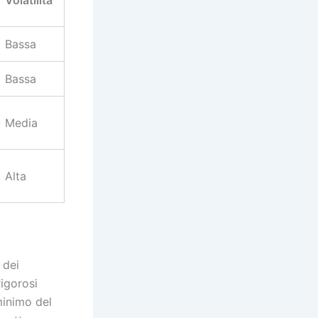
Bassa
Bassa
Media
Alta
 dei
igorosi
minimo del