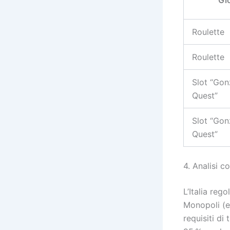
Roulette
Roulette
Slot “Gon
Quest”
Slot “Gon
Quest”
4. Analisi 
L’Italia reg
Monopoli (e
requisiti di