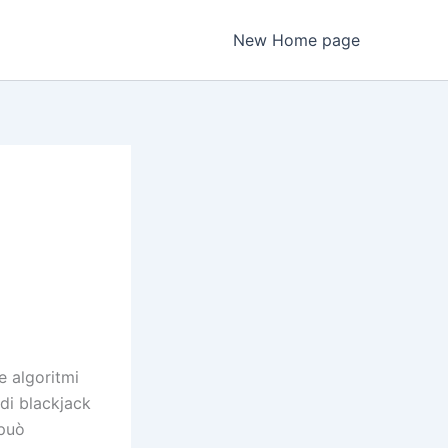
New Home page
e algoritmi
 di blackjack
 può