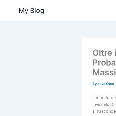
Skip
My Blog
to
content
Oltre 
Proba
Massi
By
develOper
Il mondo dei
invisibili. 
si nasconde