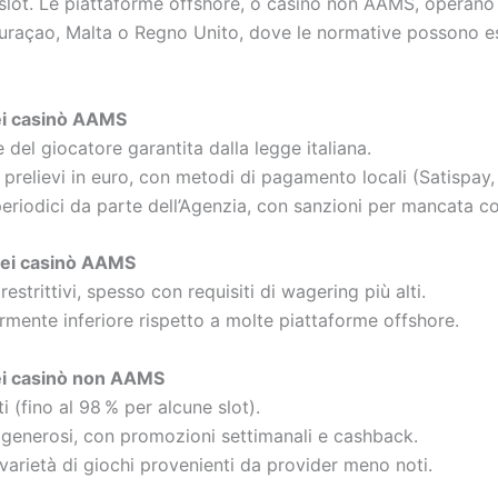
 slot. Le piattaforme offshore, o casino non AAMS, operano
Curaçao, Malta o Regno Unito, dove le normative possono e
ei casinò AAMS
 del giocatore garantita dalla legge italiana.
 prelievi in euro, con metodi di pagamento locali (Satispay
periodici da parte dell’Agenzia, con sanzioni per mancata c
dei casinò AAMS
restrittivi, spesso con requisiti di wagering più alti.
rmente inferiore rispetto a molte piattaforme offshore.
ei casinò non AAMS
ti (fino al 98 % per alcune slot).
 generosi, con promozioni settimanali e cashback.
varietà di giochi provenienti da provider meno noti.