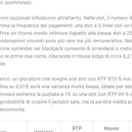
uro scommesso.
oni opzionali influiscono altrettanto. Nelle slot, il numero d
rmina la frequenza dei pagamenti: una slot a 5 linee con un
rire un ritorno medio inferiore rispetto alla stessa slot a 25
ombinazioni vincenti sono più rare ma più remunerative. Nei
zione surrender nel blackjack consente di arrendersi a metà
o le prime due carte, riducendo il House Edge di circa 0,2 
te.
tico: un giocatore che sceglie una slot con RTP 97,5 % ma 
ima su 0,01 € avrà una varianza molto bassa, ideale per ses
e invece aumenta la puntata a 1 € su una slot con RTP 94 % e
la probabilità di colpire il jackpot sale, ma la perdita media 
tevolmente.
RTP
House
oco
Variante