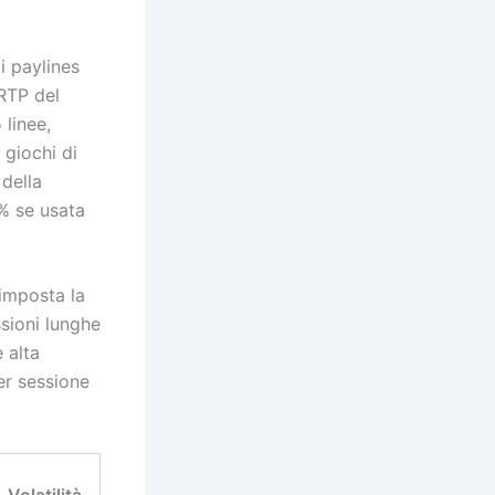
i paylines
 RTP del
 linee,
 giochi di
 della
% se usata
imposta la
sioni lunghe
 alta
per sessione
Volatilità