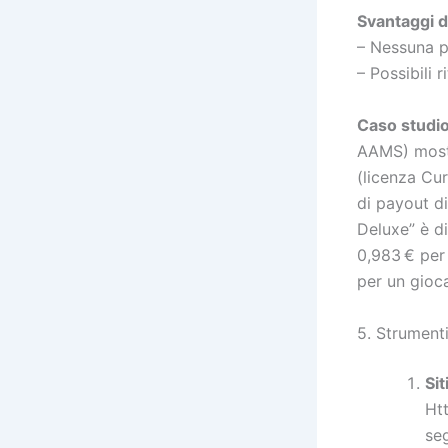
Svantaggi 
– Nessuna pr
– Possibili r
Caso studi
AAMS) mostr
(licenza Cur
di payout d
Deluxe” è d
0,983 € per 
per un gioc
5. Strumenti
Sit
Ht
seg