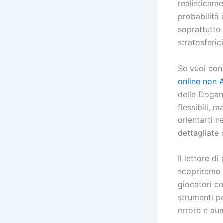
realisticam
probabilità 
soprattutto
stratosferi
Se vuoi conf
online non
delle Dogan
flessibili, 
orientarti 
dettagliate 
Il lettore d
scopriremo i
giocatori co
strumenti pe
errore e aum