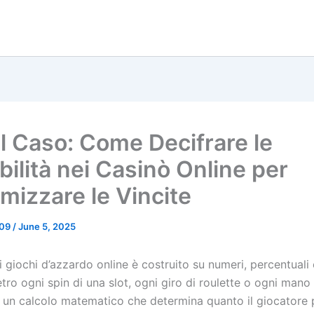
il Caso: Come Decifrare le
bilità nei Casinò Online per
mizzare le Vincite
_09
/
June 5, 2025
 giochi d’azzardo online è costruito su numeri, percentuali 
Dietro ogni spin di una slot, ogni giro di roulette o ogni mano
 un calcolo matematico che determina quanto il giocatore