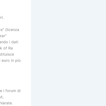
ri.
e” (licenza
ker”
ando i dati
k of Ra
tituisce
 euro in più
 i forum di
t,
hiarate.