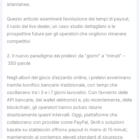
istantanea.
Questo articolo esaminerà l’evoluzione dei tempi di payout,
il ruolo dei live dealer, un caso studio dettagliato e le
prospettive future per gli operatori che vogliono rimanere
competitivi.
2. Il nuovo paradigma dei prelievi: da “giorni” a “minuti” –
350 parole
Negli albori del gioco d’azzardo online, i prelievi avvenivano
tramite bonifico bancario tradizionale, con tempi che
oscillavano tra i 3 e i 7 giorni lavorativi. Con l’avvento delle
API bancarie, dei wallet elettronici e, più recentemente, della
blockchain, gli operatori hanno potuto ridurre
drasticamente questi intervalli. Oggi, piattaforme che
collaborano con provider come PayPal, Skrill o soluzioni
basate su stablecoin offrono payout in meno di 15 minuti,
mantenendo al contempo elevati standard di sicurezza.