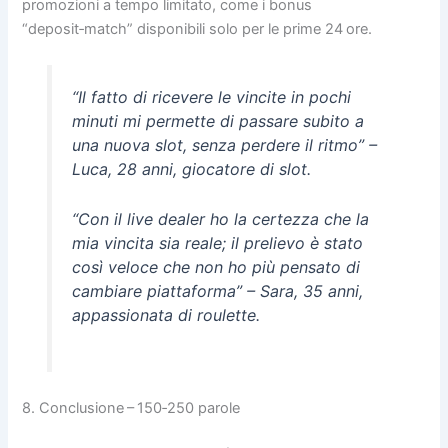
promozioni a tempo limitato, come i bonus
“deposit‑match” disponibili solo per le prime 24 ore.
“Il fatto di ricevere le vincite in pochi
minuti mi permette di passare subito a
una nuova slot, senza perdere il ritmo” –
Luca, 28 anni, giocatore di slot.
“Con il live dealer ho la certezza che la
mia vincita sia reale; il prelievo è stato
così veloce che non ho più pensato di
cambiare piattaforma” – Sara, 35 anni,
appassionata di roulette.
8. Conclusione – 150‑250 parole