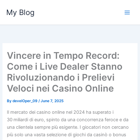
Skip
My Blog
to
content
Vincere in Tempo Record:
Come i Live Dealer Stanno
Rivoluzionando i Prelievi
Veloci nei Casino Online
By
develOper_09
/
June 7, 2025
Il mercato dei casino online nel 2024 ha superato i
30 miliardi di euro, spinto da una concorrenza feroce e da
una clientela sempre più esigente. I giocatori non cercano
più solo una vasta selezione di giochi da casinò o bonus