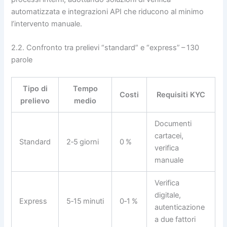
automatizzata e integrazioni API che riducono al minimo
l’intervento manuale.
2.2. Confronto tra prelievi “standard” e “express” – 130
parole
Tipo di
Tempo
Costi
Requisiti KYC
prelievo
medio
Documenti
cartacei,
Standard
2‑5 giorni
0 %
verifica
manuale
Verifica
digitale,
Express
5‑15 minuti
0‑1 %
autenticazione
a due fattori