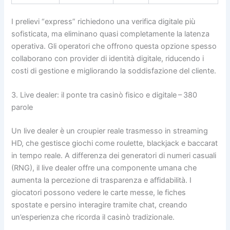
I prelievi “express” richiedono una verifica digitale più
sofisticata, ma eliminano quasi completamente la latenza
operativa. Gli operatori che offrono questa opzione spesso
collaborano con provider di identità digitale, riducendo i
costi di gestione e migliorando la soddisfazione del cliente.
3. Live dealer: il ponte tra casinò fisico e digitale – 380
parole
Un live dealer è un croupier reale trasmesso in streaming
HD, che gestisce giochi come roulette, blackjack e baccarat
in tempo reale. A differenza dei generatori di numeri casuali
(RNG), il live dealer offre una componente umana che
aumenta la percezione di trasparenza e affidabilità. I
giocatori possono vedere le carte messe, le fiches
spostate e persino interagire tramite chat, creando
un’esperienza che ricorda il casinò tradizionale.