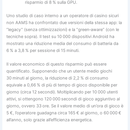
risparmio di 8 % sulla GPU.
Uno studio di caso interno a un operatore di casino sicuri
non AAMS ha confrontato due versioni della stessa app: la
“legacy” (senza ottimizzazioni) e la “green‑aware” (con le
tecniche sopra). Il test su 10 000 dispositivi Android ha
mostrato una riduzione media del consumo di batteria da
6 % a 3,8 % per sessione di 15 minuti.
Il valore economico di questo risparmio può essere
quantificato. Supponendo che un utente medio giochi
30 minuti al giorno, la riduzione di 2,2 % di consumo
equivale a 0,66 % di più di tempo di gioco disponibile per
giorno (circa 12 secondi). Moltiplicando per 10 000 utenti
attivi, si ottengono 120 000 secondi di gioco aggiuntivo al
giorno, ovvero 33 ore. Se il valore medio di un’ora di gioco è
5 €, l’operatore guadagna circa 165 € al giorno, o 60 000 €
all’anno, solo grazie all’efficienza energetica.