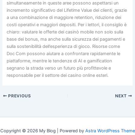
simultaneamente in queste aree possono aspettarsi un
incremento significativo del Lifetime Value dei clienti, grazie
a una combinazione di maggiore retention, riduzione dei
costi operativi e maggiori depositi. Per i lettori, il consiglio è
chiaro: valutare le offerte dei casinò mobile non solo sulla
base dei bonus, ma anche sulla sicurezza dei pagamenti e
sulla sostenibilità dell’esperienza di gioco. Risorse come
Doc Com possono aiutare a confrontare rapidamente le
piattaforme, mentre le tendenze di AI e gamification
segnano la strada verso un futuro più profittevole e
responsabile per il settore dei casino online esteri.
PREVIOUS
NEXT
Copyright © 2026 My Blog | Powered by
Astra WordPress Theme