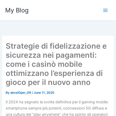
Skip
My Blog
to
content
Strategie di fidelizzazione e
sicurezza nei pagamenti:
come i casinò mobile
ottimizzano l’esperienza di
gioco per il nuovo anno
By
develOper_09
/
June 11, 2025
Il 2024 ha segnato la svolta definitiva per il gaming mobile:
smartphone sempre più potenti, connessioni 5G diffuse e
una cultura del “play anywhere” che ha spinto gli operatori