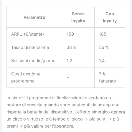
Senza
Con
Parametro
loyalty
loyalty
ARPU (€/utente)
150
185
Tasso di ritenzione
38 %
55 %
Sessioni medie/giorno
1,2
1,4
Costi gestione
7 %
–
programma
fatturato
In sintesi, i programmi di fidelizzazione diventano un
motore di crescita quando sono sostenuti da un’app che
rispetta la batteria del dispositivo. L’effetto sinergico genera
un circolo virtuoso: più tempo di gioco → più punti → più
premi → più valore per l’operatore.