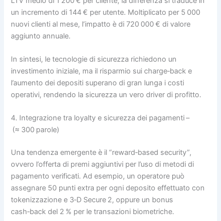
LTV medio di 1 200 € per cliente, la differenza si traduce in
un incremento di 144 € per utente. Moltiplicato per 5 000
nuovi clienti al mese, l’impatto è di 720 000 € di valore
aggiunto annuale.
In sintesi, le tecnologie di sicurezza richiedono un
investimento iniziale, ma il risparmio sui charge‑back e
l’aumento dei depositi superano di gran lunga i costi
operativi, rendendo la sicurezza un vero driver di profitto.
4. Integrazione tra loyalty e sicurezza dei pagamenti –
(≈ 300 parole)
Una tendenza emergente è il “reward‑based security”,
ovvero l’offerta di premi aggiuntivi per l’uso di metodi di
pagamento verificati. Ad esempio, un operatore può
assegnare 50 punti extra per ogni deposito effettuato con
tokenizzazione e 3‑D Secure 2, oppure un bonus
cash‑back del 2 % per le transazioni biometriche.