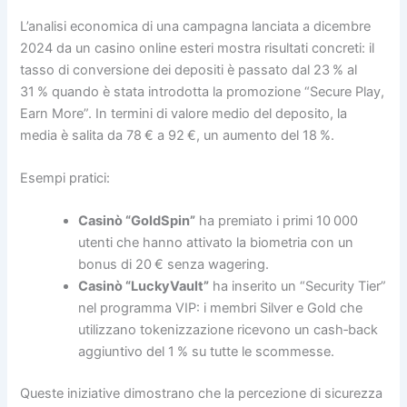
L’analisi economica di una campagna lanciata a dicembre
2024 da un casino online esteri mostra risultati concreti: il
tasso di conversione dei depositi è passato dal 23 % al
31 % quando è stata introdotta la promozione “Secure Play,
Earn More”. In termini di valore medio del deposito, la
media è salita da 78 € a 92 €, un aumento del 18 %.
Esempi pratici:
Casinò “GoldSpin”
ha premiato i primi 10 000
utenti che hanno attivato la biometria con un
bonus di 20 € senza wagering.
Casinò “LuckyVault”
ha inserito un “Security Tier”
nel programma VIP: i membri Silver e Gold che
utilizzano tokenizzazione ricevono un cash‑back
aggiuntivo del 1 % su tutte le scommesse.
Queste iniziative dimostrano che la percezione di sicurezza