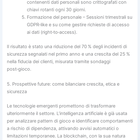
contenenti dati personali sono crittografati con
chiavi rotanti ogni 30 giorni.
Formazione del personale – Sessioni trimestrali su
GDPR‑like e su come gestire richieste di accesso
ai dati (right‑to‑access).
Il risultato è stato una riduzione del 70 % degli incidenti di
sicurezza segnalati nel primo anno e una crescita del 25 %
nella fiducia dei clienti, misurata tramite sondaggi
post‑gioco.
5. Prospettive future: come bilanciare crescita, etica e
sicurezza
Le tecnologie emergenti promettono di trasformare
ulteriormente il settore. L’intelligenza artificiale è già usata
per analizzare pattern di gioco e identificare comportamenti
a rischio di dipendenza, attivando avvisi automatici o
limitazioni temporanee. La blockchain, con la sua natura