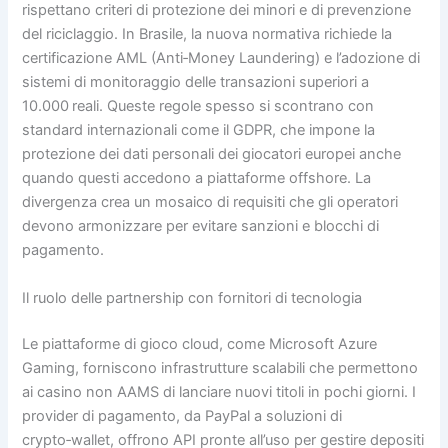
rispettano criteri di protezione dei minori e di prevenzione
del riciclaggio. In Brasile, la nuova normativa richiede la
certificazione AML (Anti‑Money Laundering) e l’adozione di
sistemi di monitoraggio delle transazioni superiori a
10.000 reali. Queste regole spesso si scontrano con
standard internazionali come il GDPR, che impone la
protezione dei dati personali dei giocatori europei anche
quando questi accedono a piattaforme offshore. La
divergenza crea un mosaico di requisiti che gli operatori
devono armonizzare per evitare sanzioni e blocchi di
pagamento.
Il ruolo delle partnership con fornitori di tecnologia
Le piattaforme di gioco cloud, come Microsoft Azure
Gaming, forniscono infrastrutture scalabili che permettono
ai casino non AAMS di lanciare nuovi titoli in pochi giorni. I
provider di pagamento, da PayPal a soluzioni di
crypto‑wallet, offrono API pronte all’uso per gestire depositi