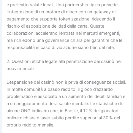
e prelievi in valute locali. Una partnership tipica prevede
l’integrazione di un motore di gioco con un gateway di
pagamento che supporta tokenizzazione, riducendo il
rischio di esposizione dei dati della carta. Queste
collaborazioni accelerano l’entrata nei mercati emergenti,
ma richiedono una governance chiara per garantire che le
responsabilità in caso di violazione siano ben definite.
2. Questioni etiche legate alla penetrazione dei casinò nei
nuovi mercati
L’espansione dei casinò non è priva di conseguenze sociali.
In molte comunità a basso reddito, il gioco d’azzardo
problematico è associato a un aumento dei debiti familiari e
a un peggioramento della salute mentale. Le statistiche di
alcune ONG indicano che, in Brasile, il 12 % dei giocatori
online dichiara di aver subito perdite superiori al 30 % del
proprio reddito mensile.