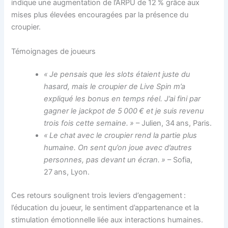
indique une augmentation de l’ARPU de 12 % grâce aux
mises plus élevées encouragées par la présence du
croupier.
Témoignages de joueurs
« Je pensais que les slots étaient juste du
hasard, mais le croupier de Live Spin m’a
expliqué les bonus en temps réel. J’ai fini par
gagner le jackpot de 5 000 € et je suis revenu
trois fois cette semaine. »
– Julien, 34 ans, Paris.
« Le chat avec le croupier rend la partie plus
humaine. On sent qu’on joue avec d’autres
personnes, pas devant un écran. »
– Sofia,
27 ans, Lyon.
Ces retours soulignent trois leviers d’engagement :
l’éducation du joueur, le sentiment d’appartenance et la
stimulation émotionnelle liée aux interactions humaines.