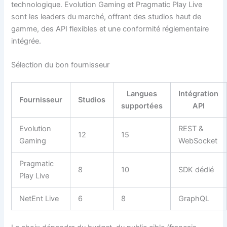
technologique. Evolution Gaming et Pragmatic Play Live
sont les leaders du marché, offrant des studios haut de
gamme, des API flexibles et une conformité réglementaire
intégrée.
Sélection du bon fournisseur
Langues
Intégration
Fournisseur
Studios
supportées
API
Evolution
REST &
12
15
Gaming
WebSocket
Pragmatic
8
10
SDK dédié
Play Live
NetEnt Live
6
8
GraphQL