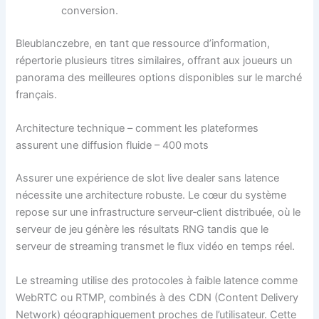
conversion.
Bleublanczebre, en tant que ressource d’information,
répertorie plusieurs titres similaires, offrant aux joueurs un
panorama des meilleures options disponibles sur le marché
français.
Architecture technique – comment les plateformes
assurent une diffusion fluide – 400 mots
Assurer une expérience de slot live dealer sans latence
nécessite une architecture robuste. Le cœur du système
repose sur une infrastructure serveur‑client distribuée, où le
serveur de jeu génère les résultats RNG tandis que le
serveur de streaming transmet le flux vidéo en temps réel.
Le streaming utilise des protocoles à faible latence comme
WebRTC ou RTMP, combinés à des CDN (Content Delivery
Network) géographiquement proches de l’utilisateur. Cette