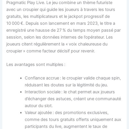
Pragmatic Play Live. Le jeu combine un thème futuriste
avec un croupier qui guide les joueurs à travers les tours
gratuits, les multiplicateurs et le jackpot progressif de
10 000 €. Depuis son lancement en mars 2023, le titre a
enregistré une hausse de 27 % du temps moyen passé par
session, selon les données internes de l’opérateur. Les
joueurs citent régulièrement la « voix chaleureuse du
croupier » comme facteur décisif pour revenir.
Les avantages sont multiples :
Confiance accrue : le croupier valide chaque spin,
réduisant les doutes sur la légitimité du jeu.
Interaction sociale : le chat permet aux joueurs
d’échanger des astuces, créant une communauté
autour du slot.
Valeur ajoutée : des promotions exclusives,
comme des tours gratuits offerts uniquement aux
participants du live, augmentent le taux de