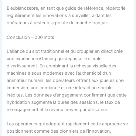
Bleublanczebre, en tant que guide de référence, répertorie
régulièrement les innovations à surveiller, aidant les
opérateurs à rester à la pointe du marché français.
Conclusion – 200 mots
L’alliance du slot traditionnel et du croupier en direct crée
une expérience iGaming qui dépasse le simple
divertissement. En combinant la richesse visuelle des
machines à sous modernes avec l’authenticité d’un
animateur humain, les opérateurs offrent aux joueurs une
immersion, une confiance et une interaction sociale
inédites. Les données d’engagement confirment que cette
hybridation augmente la durée des sessions, le taux de
ré‑engagement et le revenu moyen par utilisateur.
Les opérateurs qui adoptent rapidement cette approche se
positionnent comme des pionniers de l’innovation,