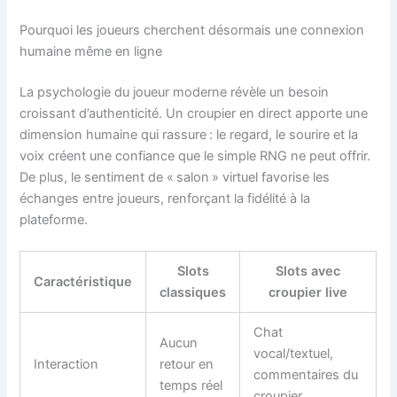
Pourquoi les joueurs cherchent désormais une connexion
humaine même en ligne
La psychologie du joueur moderne révèle un besoin
croissant d’authenticité. Un croupier en direct apporte une
dimension humaine qui rassure : le regard, le sourire et la
voix créent une confiance que le simple RNG ne peut offrir.
De plus, le sentiment de « salon » virtuel favorise les
échanges entre joueurs, renforçant la fidélité à la
plateforme.
Slots
Slots avec
Caractéristique
classiques
croupier live
Chat
Aucun
vocal/textuel,
Interaction
retour en
commentaires du
temps réel
croupier