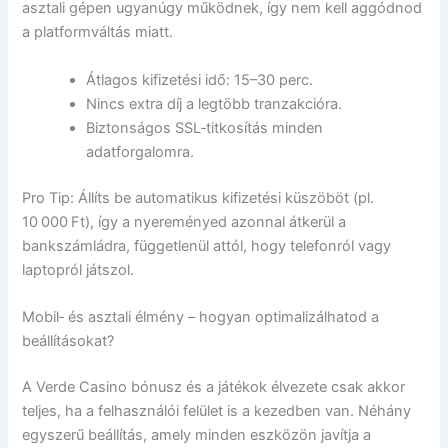
asztali gépen ugyanúgy működnek, így nem kell aggódnod
a platformváltás miatt.
Átlagos kifizetési idő: 15–30 perc.
Nincs extra díj a legtöbb tranzakcióra.
Biztonságos SSL‑titkosítás minden
adatforgalomra.
Pro Tip: Állíts be automatikus kifizetési küszöböt (pl.
10 000 Ft), így a nyereményed azonnal átkerül a
bankszámládra, függetlenül attól, hogy telefonról vagy
laptopról játszol.
Mobil‑ és asztali élmény – hogyan optimalizálhatod a
beállításokat?
A Verde Casino bónusz és a játékok élvezete csak akkor
teljes, ha a felhasználói felület is a kezedben van. Néhány
egyszerű beállítás, amely minden eszközön javítja a