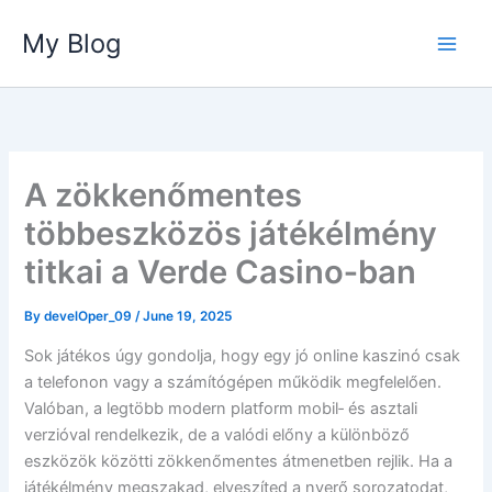
Skip
My Blog
to
content
A zökkenőmentes
többeszközös játékélmény
titkai a Verde Casino‑ban
By
develOper_09
/
June 19, 2025
Sok játékos úgy gondolja, hogy egy jó online kaszinó csak
a telefonon vagy a számítógépen működik megfelelően.
Valóban, a legtöbb modern platform mobil‑ és asztali
verzióval rendelkezik, de a valódi előny a különböző
eszközök közötti zökkenőmentes átmenetben rejlik. Ha a
játékélmény megszakad, elveszíted a nyerő sorozatodat,