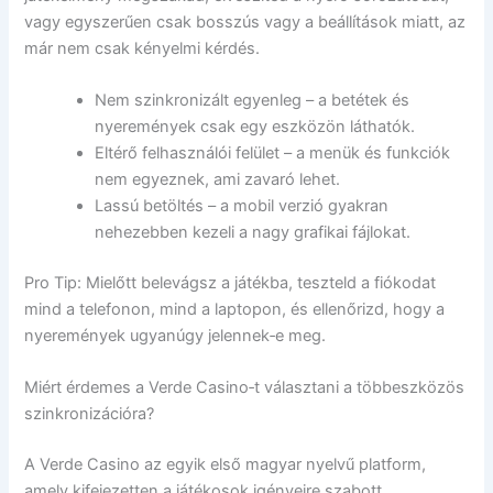
vagy egyszerűen csak bosszús vagy a beállítások miatt, az
már nem csak kényelmi kérdés.
Nem szinkronizált egyenleg – a betétek és
nyeremények csak egy eszközön láthatók.
Eltérő felhasználói felület – a menük és funkciók
nem egyeznek, ami zavaró lehet.
Lassú betöltés – a mobil verzió gyakran
nehezebben kezeli a nagy grafikai fájlokat.
Pro Tip: Mielőtt belevágsz a játékba, teszteld a fiókodat
mind a telefonon, mind a laptopon, és ellenőrizd, hogy a
nyeremények ugyanúgy jelennek‑e meg.
Miért érdemes a Verde Casino‑t választani a többeszközös
szinkronizációra?
A Verde Casino az egyik első magyar nyelvű platform,
amely kifejezetten a játékosok igényeire szabott