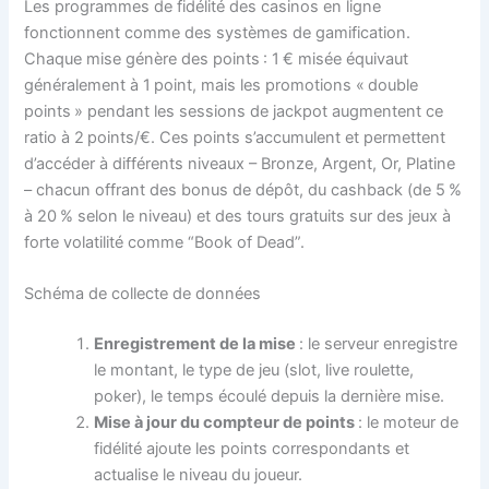
Les programmes de fidélité des casinos en ligne
fonctionnent comme des systèmes de gamification.
Chaque mise génère des points : 1 € misée équivaut
généralement à 1 point, mais les promotions « double
points » pendant les sessions de jackpot augmentent ce
ratio à 2 points/€. Ces points s’accumulent et permettent
d’accéder à différents niveaux – Bronze, Argent, Or, Platine
– chacun offrant des bonus de dépôt, du cashback (de 5 %
à 20 % selon le niveau) et des tours gratuits sur des jeux à
forte volatilité comme “Book of Dead”.
Schéma de collecte de données
Enregistrement de la mise
: le serveur enregistre
le montant, le type de jeu (slot, live roulette,
poker), le temps écoulé depuis la dernière mise.
Mise à jour du compteur de points
: le moteur de
fidélité ajoute les points correspondants et
actualise le niveau du joueur.