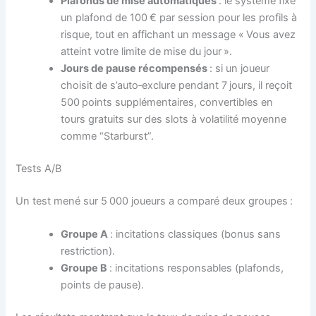
Plafonds de mise automatiques
: le système fixe
un plafond de 100 € par session pour les profils à
risque, tout en affichant un message « Vous avez
atteint votre limite de mise du jour ».
Jours de pause récompensés
: si un joueur
choisit de s’auto‑exclure pendant 7 jours, il reçoit
500 points supplémentaires, convertibles en
tours gratuits sur des slots à volatilité moyenne
comme “Starburst”.
Tests A/B
Un test mené sur 5 000 joueurs a comparé deux groupes :
Groupe A
: incitations classiques (bonus sans
restriction).
Groupe B
: incitations responsables (plafonds,
points de pause).