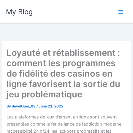
Skip
My Blog
to
content
Loyauté et rétablissement :
comment les programmes
de fidélité des casinos en
ligne favorisent la sortie du
jeu problématique
By
develOper_09
/
June 23, 2025
Les plateformes de jeux d’argent en ligne sont souvent
présentées comme le fer de lance de l’addiction moderne :
l’accessibilité 24 h/24, les jackpots progressifs et les