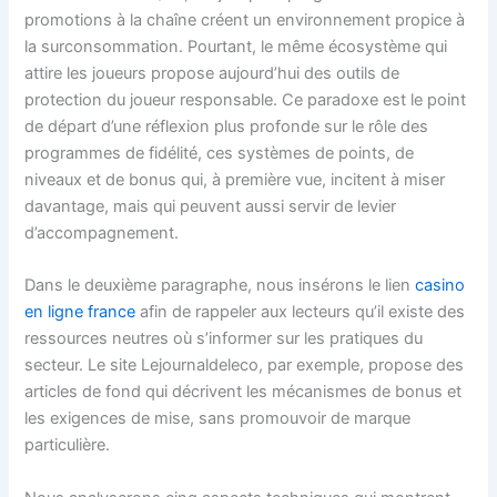
promotions à la chaîne créent un environnement propice à
la surconsommation. Pourtant, le même écosystème qui
attire les joueurs propose aujourd’hui des outils de
protection du joueur responsable. Ce paradoxe est le point
de départ d’une réflexion plus profonde sur le rôle des
programmes de fidélité, ces systèmes de points, de
niveaux et de bonus qui, à première vue, incitent à miser
davantage, mais qui peuvent aussi servir de levier
d’accompagnement.
Dans le deuxième paragraphe, nous insérons le lien
casino
en ligne france
afin de rappeler aux lecteurs qu’il existe des
ressources neutres où s’informer sur les pratiques du
secteur. Le site Lejournaldeleco, par exemple, propose des
articles de fond qui décrivent les mécanismes de bonus et
les exigences de mise, sans promouvoir de marque
particulière.