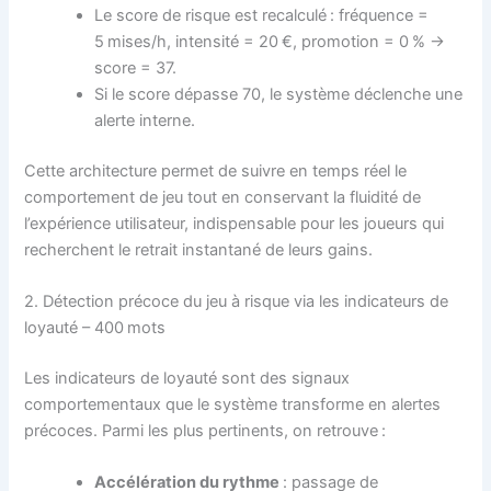
Le score de risque est recalculé : fréquence =
5 mises/h, intensité = 20 €, promotion = 0 % →
score = 37.
Si le score dépasse 70, le système déclenche une
alerte interne.
Cette architecture permet de suivre en temps réel le
comportement de jeu tout en conservant la fluidité de
l’expérience utilisateur, indispensable pour les joueurs qui
recherchent le retrait instantané de leurs gains.
2. Détection précoce du jeu à risque via les indicateurs de
loyauté – 400 mots
Les indicateurs de loyauté sont des signaux
comportementaux que le système transforme en alertes
précoces. Parmi les plus pertinents, on retrouve :
Accélération du rythme
: passage de