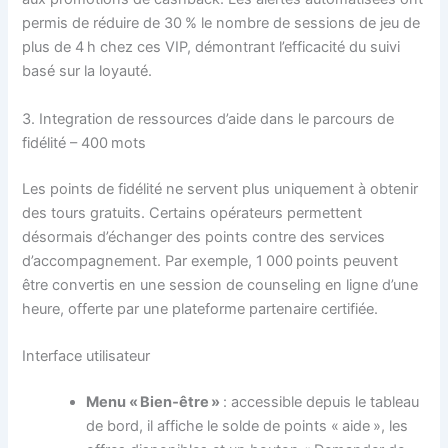
permis de réduire de 30 % le nombre de sessions de jeu de
plus de 4 h chez ces VIP, démontrant l’efficacité du suivi
basé sur la loyauté.
3. Integration de ressources d’aide dans le parcours de
fidélité – 400 mots
Les points de fidélité ne servent plus uniquement à obtenir
des tours gratuits. Certains opérateurs permettent
désormais d’échanger des points contre des services
d’accompagnement. Par exemple, 1 000 points peuvent
être convertis en une session de counseling en ligne d’une
heure, offerte par une plateforme partenaire certifiée.
Interface utilisateur
Menu « Bien‑être »
: accessible depuis le tableau
de bord, il affiche le solde de points « aide », les