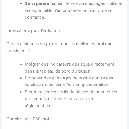
Suivi personnalisé
: l’envoi de messages ciblés et
la disponibilité d’un conseiller ont renforcé la
confiance.
Implications pour l’industrie
Ces expériences suggèrent que les meilleures pratiques
consistent à :
Intégrer des indicateurs de risque directement
dans le tableau de bord du joueur.
Proposer des échanges de points contre des
services d’aide, sans frais supplémentaires.
Standardiser les seuils de déclenchement et les
procédures d’intervention au niveau
réglementaire.
Conclusion – 250 mots