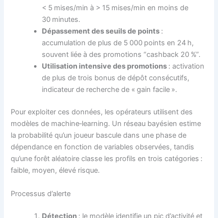
< 5 mises/min à > 15 mises/min en moins de
30 minutes.
Dépassement des seuils de points
:
accumulation de plus de 5 000 points en 24 h,
souvent liée à des promotions “cashback 20 %”.
Utilisation intensive des promotions
: activation
de plus de trois bonus de dépôt consécutifs,
indicateur de recherche de « gain facile ».
Pour exploiter ces données, les opérateurs utilisent des
modèles de machine‑learning. Un réseau bayésien estime
la probabilité qu’un joueur bascule dans une phase de
dépendance en fonction de variables observées, tandis
qu’une forêt aléatoire classe les profils en trois catégories :
faible, moyen, élevé risque.
Processus d’alerte
Détection
: le modèle identifie un pic d’activité et