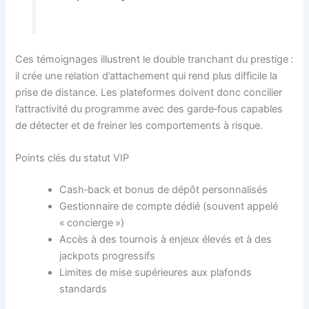
Ces témoignages illustrent le double tranchant du prestige :
il crée une relation d’attachement qui rend plus difficile la
prise de distance. Les plateformes doivent donc concilier
l’attractivité du programme avec des garde‑fous capables
de détecter et de freiner les comportements à risque.
Points clés du statut VIP
Cash‑back et bonus de dépôt personnalisés
Gestionnaire de compte dédié (souvent appelé
« concierge »)
Accès à des tournois à enjeux élevés et à des
jackpots progressifs
Limites de mise supérieures aux plafonds
standards