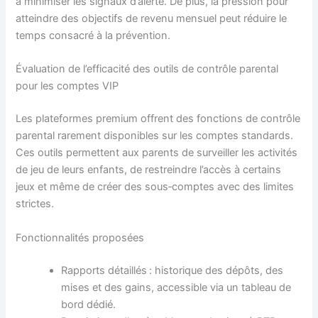
à minimiser les signaux d’alerte. De plus, la pression pour
atteindre des objectifs de revenu mensuel peut réduire le
temps consacré à la prévention.
Évaluation de l’efficacité des outils de contrôle parental
pour les comptes VIP
Les plateformes premium offrent des fonctions de contrôle
parental rarement disponibles sur les comptes standards.
Ces outils permettent aux parents de surveiller les activités
de jeu de leurs enfants, de restreindre l’accès à certains
jeux et même de créer des sous‑comptes avec des limites
strictes.
Fonctionnalités proposées
Rapports détaillés : historique des dépôts, des
mises et des gains, accessible via un tableau de
bord dédié.