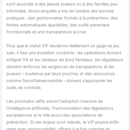
sont associés à des jeunes joueurs ou à des familles peu
informées. Notre enquête a mis en lumière des bonnes
pratiques : des gestionnaires formés à la prévention, des
limites automatiques ajustables, des outils parentaux
fonctionnels et une transparence accrue.
Pour que le statut VIP devienne réellement un gage de jeu
sain, il faut une évolution conjointe : les opérateurs doivent
intégrer l’IA et les tableaux de bord familiaux, les régulateurs
doivent renforcer les exigences de transparence, et les
joueurs – soutenus par leurs proches et des ressources
comme Savoirfaireensemble – doivent s’approprier les
outils de contrôle.
Les prochains défis seront l’adoption massive de
l’intelligence artificielle, l’harmonisation des législations
européennes et le rôle accru des associations de
prévention. Si ces enjeux sont relevés, le VIP pourra enfin
rimer avec responsabilité, offrant à la fois prestige et