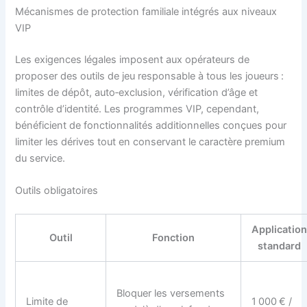
Mécanismes de protection familiale intégrés aux niveaux
VIP
Les exigences légales imposent aux opérateurs de
proposer des outils de jeu responsable à tous les joueurs :
limites de dépôt, auto‑exclusion, vérification d’âge et
contrôle d’identité. Les programmes VIP, cependant,
bénéficient de fonctionnalités additionnelles conçues pour
limiter les dérives tout en conservant le caractère premium
du service.
Outils obligatoires
Applicatio
Outil
Fonction
standard
Bloquer les versements
Limite de
1 000 € /