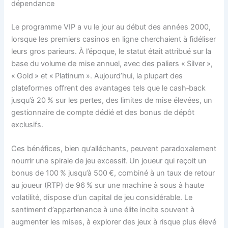
dépendance
Le programme VIP a vu le jour au début des années 2000,
lorsque les premiers casinos en ligne cherchaient à fidéliser
leurs gros parieurs. À l’époque, le statut était attribué sur la
base du volume de mise annuel, avec des paliers « Silver »,
« Gold » et « Platinum ». Aujourd’hui, la plupart des
plateformes offrent des avantages tels que le cash‑back
jusqu’à 20 % sur les pertes, des limites de mise élevées, un
gestionnaire de compte dédié et des bonus de dépôt
exclusifs.
Ces bénéfices, bien qu’alléchants, peuvent paradoxalement
nourrir une spirale de jeu excessif. Un joueur qui reçoit un
bonus de 100 % jusqu’à 500 €, combiné à un taux de retour
au joueur (RTP) de 96 % sur une machine à sous à haute
volatilité, dispose d’un capital de jeu considérable. Le
sentiment d’appartenance à une élite incite souvent à
augmenter les mises, à explorer des jeux à risque plus élevé