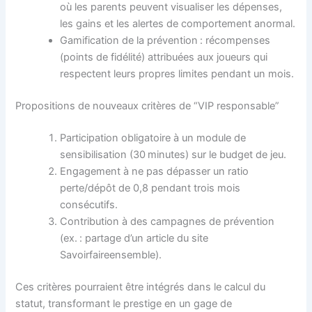
où les parents peuvent visualiser les dépenses,
les gains et les alertes de comportement anormal.
Gamification de la prévention : récompenses
(points de fidélité) attribuées aux joueurs qui
respectent leurs propres limites pendant un mois.
Propositions de nouveaux critères de “VIP responsable”
Participation obligatoire à un module de
sensibilisation (30 minutes) sur le budget de jeu.
Engagement à ne pas dépasser un ratio
perte/dépôt de 0,8 pendant trois mois
consécutifs.
Contribution à des campagnes de prévention
(ex. : partage d’un article du site
Savoirfaireensemble).
Ces critères pourraient être intégrés dans le calcul du
statut, transformant le prestige en un gage de