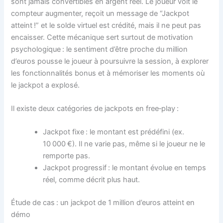
sont jamais convertibles en argent réel. Le joueur voit le
compteur augmenter, reçoit un message de “Jackpot
atteint !” et le solde virtuel est crédité, mais il ne peut pas
encaisser. Cette mécanique sert surtout de motivation
psychologique : le sentiment d’être proche du million
d’euros pousse le joueur à poursuivre la session, à explorer
les fonctionnalités bonus et à mémoriser les moments où
le jackpot a explosé.
Il existe deux catégories de jackpots en free‑play :
Jackpot fixe : le montant est prédéfini (ex.
10 000 €). Il ne varie pas, même si le joueur ne le
remporte pas.
Jackpot progressif : le montant évolue en temps
réel, comme décrit plus haut.
Étude de cas : un jackpot de 1 million d’euros atteint en
démo