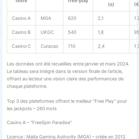
testé
free‑play
(s)
(
Casino A
MGA
620
2,1
1 
Casino B
UKGC
540
1,8
9
Casino C
Curacao
710
2,4
1 
Les données ont été recueillies entre janvier et mars 2024.
Le tableau sera intégré dans la version finale de l’article,
offrant au lecteur une vision claire des performances de
chaque plateforme.
Top 3 des plateformes offrant le meilleur “Free Play” pour
les jackpots – 260 mots
Casino A – “FreeSpin Paradise”
Licence : Malta Gaming Authority (MGA) – créée en 2012.