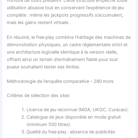
nombre de tours prédéfini. Cette structure empêche toute
utilisation abusive tout en conservant l’expérience de jeu
complète : même les jackpots progressifs s’accumulent,
mais les gains restent virtuels.
En résumé, le free‑play combine l’héritage des machines de
démonstration physiques, un cadre réglementaire strict et
une architecture logicielle identique à la version réelle,
offrant ainsi un terrain d’entraînement fiable pour tout
joueur souhaitant tester ses limites.
Méthodologie de l’enquête comparative – 280 mots
Critères de sélection des sites
Licence de jeu reconnue (MGA, UKGC, Curacao).
Catalogue de jeux disponible en mode gratuit
(minimum 500 titres).
Qualité du free‑play : absence de publicités