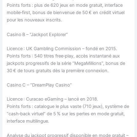
Points forts : plus de 620 jeux en mode gratuit, interface
mobile‑first, bonus de bienvenue de 50 € en crédit virtuel
pour les nouveaux inscrits.
Casino B – “Jackpot Explorer”
Licence : UK Gambling Commission – fondé en 2015.
Points forts : 540 titres free‑play, accès instantané aux
jackpots progressifs de la série “MegaMillions”, bonus de
30 € de tours gratuits dès la première connexion.
Casino C – “DreamPlay Casino”
Licence : Curacao eGaming – lancé en 2018.
Points forts : catalogue le plus vaste (710 jeux), système de
“cash‑back virtuel” de 5 % sur les pertes en mode gratuit,
interface multilingue.
Analyse du jackpot progressif disponible en mode gratuit –