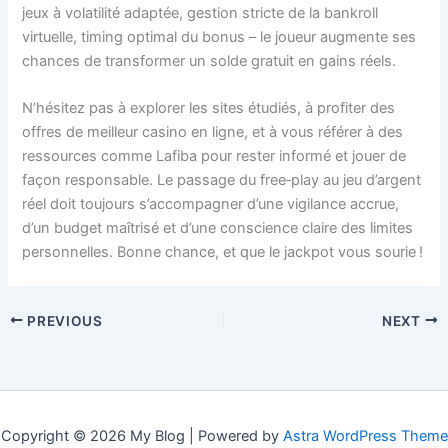
jeux à volatilité adaptée, gestion stricte de la bankroll
virtuelle, timing optimal du bonus – le joueur augmente ses
chances de transformer un solde gratuit en gains réels.
N’hésitez pas à explorer les sites étudiés, à profiter des
offres de meilleur casino en ligne, et à vous référer à des
ressources comme Lafiba pour rester informé et jouer de
façon responsable. Le passage du free‑play au jeu d’argent
réel doit toujours s’accompagner d’une vigilance accrue,
d’un budget maîtrisé et d’une conscience claire des limites
personnelles. Bonne chance, et que le jackpot vous sourie !
PREVIOUS
NEXT
Copyright © 2026 My Blog | Powered by
Astra WordPress Theme