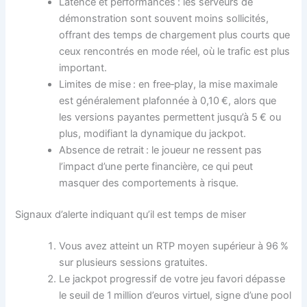
Latence et performances : les serveurs de
démonstration sont souvent moins sollicités,
offrant des temps de chargement plus courts que
ceux rencontrés en mode réel, où le trafic est plus
important.
Limites de mise : en free‑play, la mise maximale
est généralement plafonnée à 0,10 €, alors que
les versions payantes permettent jusqu’à 5 € ou
plus, modifiant la dynamique du jackpot.
Absence de retrait : le joueur ne ressent pas
l’impact d’une perte financière, ce qui peut
masquer des comportements à risque.
Signaux d’alerte indiquant qu’il est temps de miser
Vous avez atteint un RTP moyen supérieur à 96 %
sur plusieurs sessions gratuites.
Le jackpot progressif de votre jeu favori dépasse
le seuil de 1 million d’euros virtuel, signe d’une pool