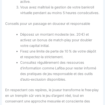
active.
Vous avez maîtrisé la gestion de votre bankroll
virtuelle pendant au moins 5 heures consécutives.
Conseils pour un passage en douceur et responsable
Déposez un montant modeste (ex. 20 €) et
activez un bonus de match‑play pour doubler
votre capital initial.
Fixez une limite de perte de 10 % de votre dépôt
et respectez‑la strictement.
Consultez régulièrement des ressources
d’information comme Lafiba pour rester informé
des pratiques de jeu responsable et des outils
d’auto‑exclusion disponibles.
En respectant ces repères, le joueur transforme le free‑play
en un tremplin sûr vers le jeu d’argent réel, tout en
conservant une approche mesurée et consciente des