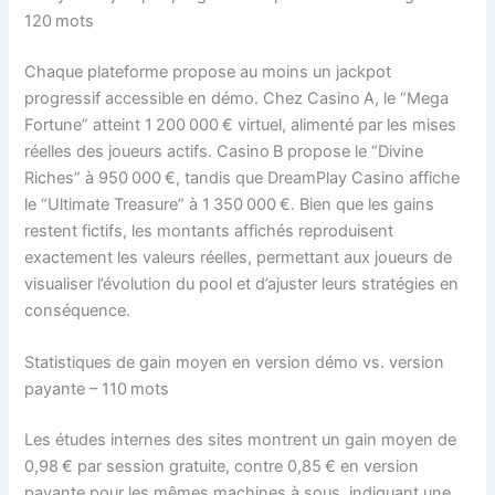
120 mots
Chaque plateforme propose au moins un jackpot
progressif accessible en démo. Chez Casino A, le “Mega
Fortune” atteint 1 200 000 € virtuel, alimenté par les mises
réelles des joueurs actifs. Casino B propose le “Divine
Riches” à 950 000 €, tandis que DreamPlay Casino affiche
le “Ultimate Treasure” à 1 350 000 €. Bien que les gains
restent fictifs, les montants affichés reproduisent
exactement les valeurs réelles, permettant aux joueurs de
visualiser l’évolution du pool et d’ajuster leurs stratégies en
conséquence.
Statistiques de gain moyen en version démo vs. version
payante – 110 mots
Les études internes des sites montrent un gain moyen de
0,98 € par session gratuite, contre 0,85 € en version
payante pour les mêmes machines à sous, indiquant une