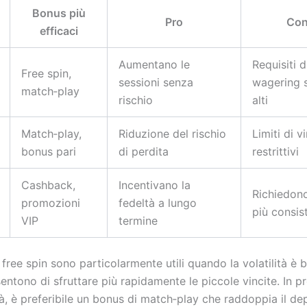
Bonus più
Pro
Con
efficaci
Aumentano le
Requisiti d
Free spin,
sessioni senza
wagering 
match‑play
rischio
alti
Match‑play,
Riduzione del rischio
Limiti di v
bonus pari
di perdita
restrittivi
Cashback,
Incentivano la
Richiedono
promozioni
fedeltà a lungo
più consis
VIP
termine
 i free spin sono particolarmente utili quando la volatilità è 
ntono di sfruttare più rapidamente le piccole vincite. In p
ità, è preferibile un bonus di match‑play che raddoppia il de