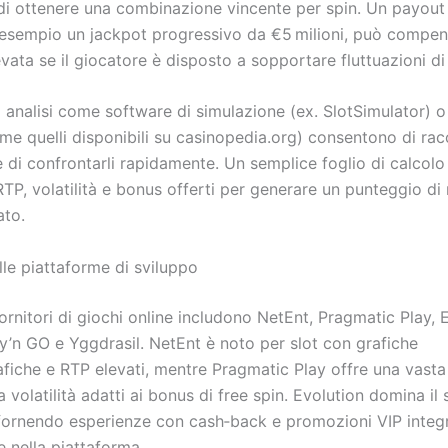
 di ottenere una combinazione vincente per spin. Un payou
 esempio un jackpot progressivo da €5 milioni, può compe
levata se il giocatore è disposto a sopportare fluttuazioni di
i analisi come software di simulazione (ex. SlotSimulator) 
me quelli disponibili su casinopedia.org) consentono di rac
e di confrontarli rapidamente. Un semplice foglio di calcol
P, volatilità e bonus offerti per generare un punteggio di 
ato.
elle piattaforme di sviluppo
 fornitori di giochi online includono NetEnt, Pragmatic Play, 
y’n GO e Yggdrasil. NetEnt è noto per slot con grafiche
fiche e RTP elevati, mentre Pragmatic Play offre una vast
sa volatilità adatti ai bonus di free spin. Evolution domina i
, fornendo esperienze con cash‑back e promozioni VIP integ
 nella piattaforma.