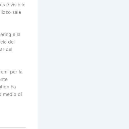
s è visibile
ilizzo sale
ering e la
cia del
ar del
remi per la
ente
ution ha
po medio di