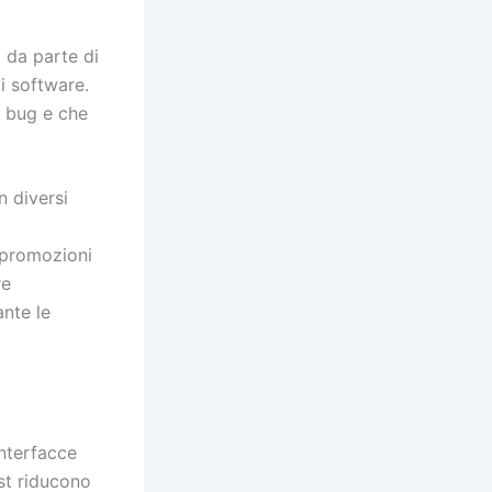
t da parte di
ti software.
a bug e che
n diversi
 promozioni
re
ante le
nterfacce
rst riducono