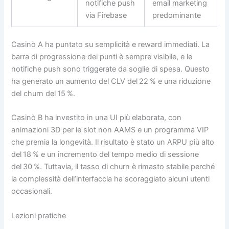
notifiche push
email marketing
via Firebase
predominante
Casinò A ha puntato su semplicità e reward immediati. La
barra di progressione dei punti è sempre visibile, e le
notifiche push sono triggerate da soglie di spesa. Questo
ha generato un aumento del CLV del 22 % e una riduzione
del churn del 15 %.
Casinò B ha investito in una UI più elaborata, con
animazioni 3D per le slot non AAMS e un programma VIP
che premia la longevità. Il risultato è stato un ARPU più alto
del 18 % e un incremento del tempo medio di sessione
del 30 %. Tuttavia, il tasso di churn è rimasto stabile perché
la complessità dell’interfaccia ha scoraggiato alcuni utenti
occasionali.
Lezioni pratiche