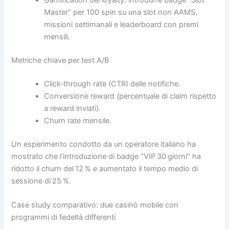
Gamification del loyalty: introdurre badge “Slot
Master” per 100 spin su una slot non AAMS,
missioni settimanali e leaderboard con premi
mensili.
Metriche chiave per test A/B
Click‑through rate (CTR) delle notifiche.
Conversione reward (percentuale di claim rispetto
a reward inviati).
Churn rate mensile.
Un esperimento condotto da un operatore italiano ha
mostrato che l’introduzione di badge “VIP 30 giorni” ha
ridotto il churn del 12 % e aumentato il tempo medio di
sessione di 25 %.
Case study comparativo: due casinò mobile con
programmi di fedeltà differenti