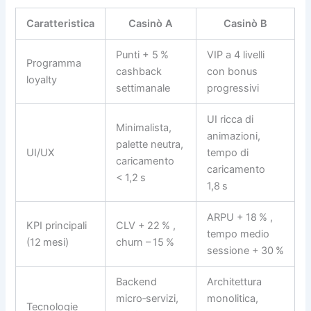
Caratteristica
Casinò A
Casinò B
Punti + 5 %
VIP a 4 livelli
Programma
cashback
con bonus
loyalty
settimanale
progressivi
UI ricca di
Minimalista,
animazioni,
palette neutra,
UI/UX
tempo di
caricamento
caricamento
< 1,2 s
1,8 s
ARPU + 18 % ,
KPI principali
CLV + 22 % ,
tempo medio
(12 mesi)
churn – 15 %
sessione + 30 %
Backend
Architettura
micro‑servizi,
monolitica,
Tecnologie