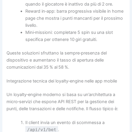
quando il giocatore è inattivo da più di 2 ore.
Reward in‑app: barra progressiva visibile in home
page che mostra i punti mancanti per il prossimo
livello.
Mini‑missioni: completare 5 spin su una slot
specifica per ottenere 10 giri gratuiti.
Queste soluzioni sfruttano la sempre‑presenza del
dispositivo e aumentano il tasso di apertura delle
comunicazioni dal 35 % al 58 %.
Integrazione tecnica dei loyalty‑engine nelle app mobile
Un loyalty‑engine moderno si basa su un’architettura a
micro‑servizi che espone API REST per la gestione dei
punti, delle transazioni e delle notifiche. Il flusso tipico è:
Il client invia un evento di scommessa a
/api/v1/bet
.