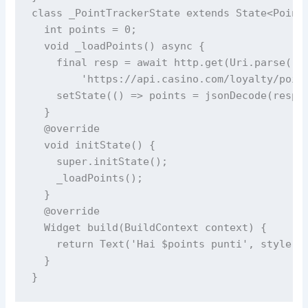
class _PointTrackerState extends State<PointT
  int points = 0;

  void _loadPoints() async {

    final resp = await http.get(Uri.parse(

        'https://api.casino.com/loyalty/point
    setState(() => points = jsonDecode(resp.b
  }

  @override

  void initState() {

    super.initState();

    _loadPoints();

  }

  @override

  Widget build(BuildContext context) {

    return Text('Hai $points punti', style: T
  }
