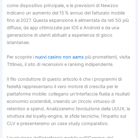
come dispositivo principale, e le previsioni di Newzoo
indicano un aumento del 15 % annuo del fatturato mobile
fino al 2027. Questa espansione è alimentata da reti 5G più
diffuse, da app ottimizzate per iOS e Android e da una
generazione di utenti abituati a esperienze di gioco
istantanee.
Per scoprire i
nuovi casino non aams
più promettenti, visita
Tttlines, il sito di recensioni e ranking indipendente.
Il filo conduttore di questo articolo è che i programmi di
fedeltà rappresentano il vero motore di crescita per le
piattaforme mobile: collegano un’interfaccia fluida a risultati
economici sostenibili, creando un circolo virtuoso di
retention e spend. Analizzeremo l’evoluzione della UI/UX, la
struttura dei loyalty‑engine, le sfide tecniche, l’impatto sul
CLV e presenteremo un case study comparativo.
L’evoluzione dell’interfaccia mobile nell’iGaming: dal