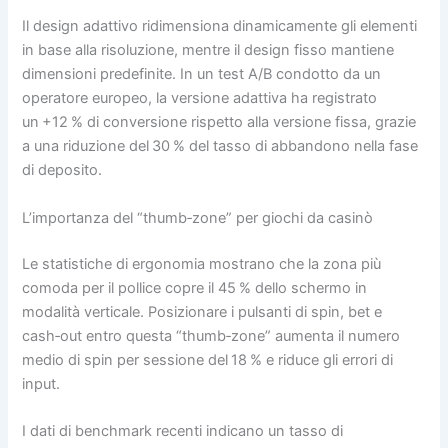
Il design adattivo ridimensiona dinamicamente gli elementi
in base alla risoluzione, mentre il design fisso mantiene
dimensioni predefinite. In un test A/B condotto da un
operatore europeo, la versione adattiva ha registrato
un +12 % di conversione rispetto alla versione fissa, grazie
a una riduzione del 30 % del tasso di abbandono nella fase
di deposito.
L’importanza del “thumb‑zone” per giochi da casinò
Le statistiche di ergonomia mostrano che la zona più
comoda per il pollice copre il 45 % dello schermo in
modalità verticale. Posizionare i pulsanti di spin, bet e
cash‑out entro questa “thumb‑zone” aumenta il numero
medio di spin per sessione del 18 % e riduce gli errori di
input.
I dati di benchmark recenti indicano un tasso di