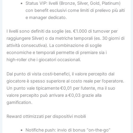
Status VIP: livelli (Bronze, Silver, Gold, Platinum)
con benefit esclusivi come limiti di prelievo più alti
e manager dedicato.
I livelli sono definiti da soglie (es. €1.000 di turnover per
raggiungere Silver) o da metriche temporali (es. 30 giorni di
attività consecutiva). La combinazione di soglie
economiche e temporali permette di premiare sia i
high‑roller che i giocatori occasionali.
Dal punto di vista costi‑benefici, il valore percepito dal
giocatore è spesso superiore al costo reale per l’operatore.
Un punto vale tipicamente €0,01 per l’utente, ma il suo
valore percepito può arrivare a €0,03 grazie alla
gamification.
Reward ottimizzati per dispositivi mobili
Notifiche push: invio di bonus “on‑the‑go”