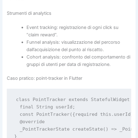
Strumenti di analytics
Event tracking: registrazione di ogni click su
“claim reward”.
Funnel analysis: visualizzazione del percorso
dall’acquisizione del punto al riscatto.
Cohort analysis: confronto del comportamento di
gruppi di utenti per data di registrazione.
Caso pratico: point‑tracker in Flutter
class PointTracker extends StatefulWidget {

  final String userId;

  const PointTracker({required this.userId});
  @override

  _PointTrackerState createState() => _PointT
}
