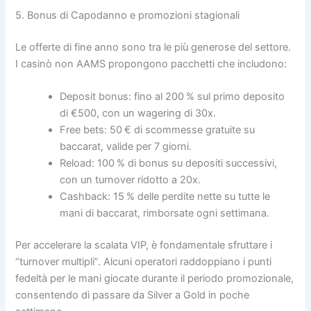
5. Bonus di Capodanno e promozioni stagionali
Le offerte di fine anno sono tra le più generose del settore.
I casinò non AAMS propongono pacchetti che includono:
Deposit bonus: fino al 200 % sul primo deposito
di €500, con un wagering di 30x.
Free bets: 50 € di scommesse gratuite su
baccarat, valide per 7 giorni.
Reload: 100 % di bonus su depositi successivi,
con un turnover ridotto a 20x.
Cashback: 15 % delle perdite nette su tutte le
mani di baccarat, rimborsate ogni settimana.
Per accelerare la scalata VIP, è fondamentale sfruttare i
“turnover multipli”. Alcuni operatori raddoppiano i punti
fedeltà per le mani giocate durante il periodo promozionale,
consentendo di passare da Silver a Gold in poche