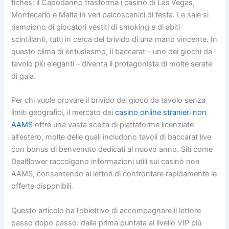
fiches: il Capodanno trasforma i casinò di Las Vegas,
Montecarlo e Malta in veri palcoscenici di festa. Le sale si
riempiono di giocatori vestiti di smoking e di abiti
scintillanti, tutti in cerca del brivido di una mano vincente. In
questo clima di entusiasmo, il baccarat – uno dei giochi da
tavolo più eleganti – diventa il protagonista di molte serate
di gala.
Per chi vuole provare il brivido del gioco da tavolo senza
limiti geografici, il mercato dei
casino online stranieri non
AAMS
offre una vasta scelta di piattaforme licenziate
all’estero, molte delle quali includono tavoli di baccarat live
con bonus di benvenuto dedicati al nuovo anno. Siti come
Dealflower raccolgono informazioni utili sui casinò non
AAMS, consentendo ai lettori di confrontare rapidamente le
offerte disponibili.
Questo articolo ha l’obiettivo di accompagnare il lettore
passo dopo passo: dalla prima puntata al livello VIP più