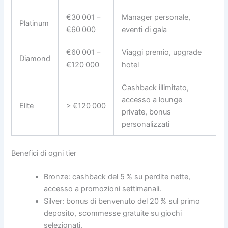
€30 001 –
Manager personale,
Platinum
€60 000
eventi di gala
€60 001 –
Viaggi premio, upgrade
Diamond
€120 000
hotel
Cashback illimitato,
accesso a lounge
Elite
> €120 000
private, bonus
personalizzati
Benefici di ogni tier
Bronze: cashback del 5 % su perdite nette,
accesso a promozioni settimanali.
Silver: bonus di benvenuto del 20 % sul primo
deposito, scommesse gratuite su giochi
selezionati.