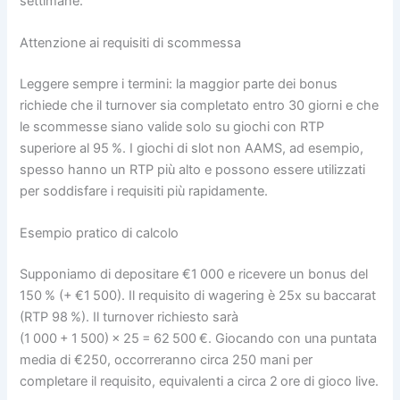
settimane.
Attenzione ai requisiti di scommessa
Leggere sempre i termini: la maggior parte dei bonus
richiede che il turnover sia completato entro 30 giorni e che
le scommesse siano valide solo su giochi con RTP
superiore al 95 %. I giochi di slot non AAMS, ad esempio,
spesso hanno un RTP più alto e possono essere utilizzati
per soddisfare i requisiti più rapidamente.
Esempio pratico di calcolo
Supponiamo di depositare €1 000 e ricevere un bonus del
150 % (+ €1 500). Il requisito di wagering è 25x su baccarat
(RTP 98 %). Il turnover richiesto sarà
(1 000 + 1 500) × 25 = 62 500 €. Giocando con una puntata
media di €250, occorreranno circa 250 mani per
completare il requisito, equivalenti a circa 2 ore di gioco live.