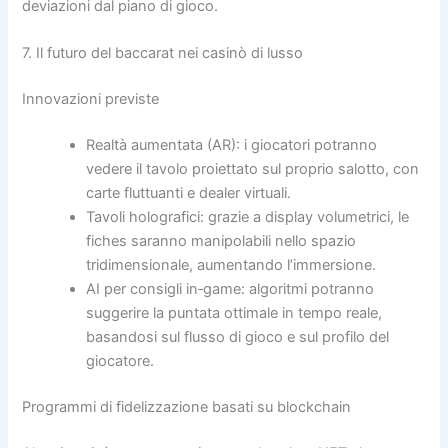
deviazioni dal piano di gioco.
7. Il futuro del baccarat nei casinò di lusso
Innovazioni previste
Realtà aumentata (AR): i giocatori potranno
vedere il tavolo proiettato sul proprio salotto, con
carte fluttuanti e dealer virtuali.
Tavoli holografici: grazie a display volumetrici, le
fiches saranno manipolabili nello spazio
tridimensionale, aumentando l’immersione.
AI per consigli in‑game: algoritmi potranno
suggerire la puntata ottimale in tempo reale,
basandosi sul flusso di gioco e sul profilo del
giocatore.
Programmi di fidelizzazione basati su blockchain