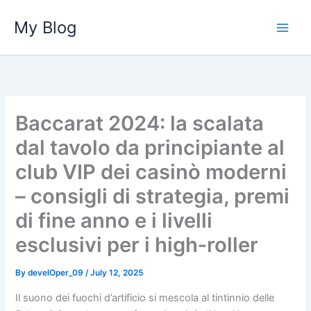
Skip
My Blog
to
content
Baccarat 2024: la scalata
dal tavolo da principiante al
club VIP dei casinò moderni
– consigli di strategia, premi
di fine anno e i livelli
esclusivi per i high‑roller
By
develOper_09
/
July 12, 2025
Il suono dei fuochi d’artificio si mescola al tintinnio delle