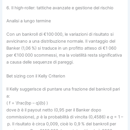
6. Il high‑roller: tattiche avanzate e gestione del rischio
Analisi a lungo termine
Con un bankroll di €100 000, le variazioni di risultato si
avvicinano a una distribuzione normale. Il vantaggio del
Banker (1,06 %) si traduce in un profitto atteso di €1 060
per €100 000 scommessi, ma la volatilità resta significativa
a causa delle sequenze di pareggi.
Bet sizing con il Kelly Criterion
Il Kelly suggerisce di puntare una frazione del bankroll pari
a:
( f = \frac{bp – q}{b} )
dove
b
è il payout netto (0,95 per il Banker dopo
commissione),
p
è la probabilità di vincita (0,4586) e
q
= 1 –
p. Il risultato è circa 0,009, cioè lo 0,9 % del bankroll per