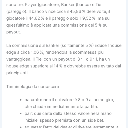
sono tre: Player (giocatore), Banker (banco) e Tie
(pareggio). Il banco vince circa il 45,86 % delle volte, il
giocatore il 44,62 % e il pareggio solo il 9,52 %, ma su
quest’ultimo è applicata una commissione del 5 % sul
payout.
La commissione sul Banker (solitamente 5 %) riduce l’house
edge a circa 1,06 %, rendendola la scommessa più
vantaggiosa. Il Tie, con un payout di 8 : 1 o 9 : 1, ha un
house edge superiore al 14 % e dovrebbe essere evitato dai
principianti.
Terminologia da conoscere
natural: mano il cui valore è 8 o 9 al primo giro,
che chiude immediatamente la partita.
pair: due carte dello stesso valore nella mano
iniziale, spesso premiata con un side bet.
squeeze: l’atto del dealer di rivelare lentamente la