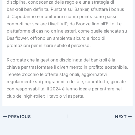
disciplina, conoscenza delle regole e una strategia di
bankroll ben definita. Puntare sul Banker, sfruttare i bonus
di Capodanno e monitorare i comp points sono passi
concreti per scalare i livelli VIP, da Bronze fino all’Elite. Le
piattaforme di casino online esteri, come quelle elencate su
Dealflower, offrono un ambiente sicuro e ricco di
promozioni per iniziare subito il percorso.
Ricordate che la gestione disciplinata del bankroll è la
chiave per trasformare il divertimento in profitto sostenibile.
Tenete d’occhio le offerte stagionali, aggiornatevi
regolarmente sui programmi fedeltà e, soprattutto, giocate
con responsabilità. Il 2024 è l’anno ideale per entrare nel
club dei high‑roller: il tavolo vi aspetta.
PREVIOUS
NEXT