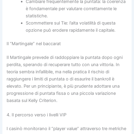
Cambiare frequentemente la puntata: la coerenza
è fondamentale per valutare correttamente le
statistiche.
Scommettere sul Tie: l’alta volatilità di questa
opzione può erodere rapidamente il capitale.
Il “Martingale” nel baccarat
Il Martingale prevede di raddoppiare la puntata dopo ogni
perdita, sperando di recuperare tutto con una vittoria. In
teoria sembra infallibile, ma nella pratica il rischio di
raggiungere i limiti di puntata o di esaurire il bankroll è
elevato. Per un principiante, è più prudente adottare una
progressione di puntata fissa o una piccola variazione
basata sul Kelly Criterion.
4. Il percorso verso i livelli VIP
I casinò monitorano il “player value” attraverso tre metriche