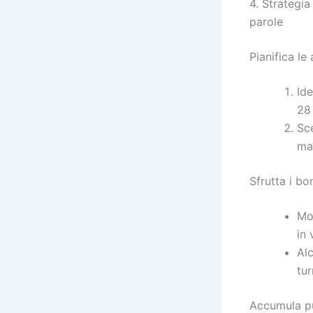
4. Strategia
parole
Pianifica le 
Ide
28
Sc
ma
Sfrutta i bo
Mol
in 
Alc
tur
Accumula p