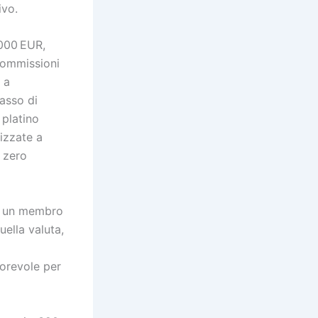
ivo.
2 000 EUR,
 commissioni
 a
tasso di
 platino
izzate a
, zero
io, un membro
uella valuta,
vorevole per