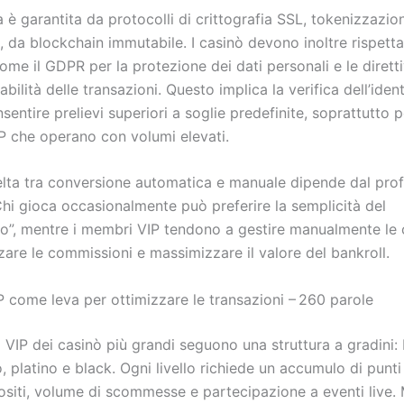
 è garantita da protocolli di crittografia SSL, tokenizzazion
, da blockchain immutabile. I casinò devono inoltre rispett
ome il GDPR per la protezione dei dati personali e le diret
iabilità delle transazioni. Questo implica la verifica dell’iden
sentire prelievi superiori a soglie predefinite, soprattutto p
IP che operano con volumi elevati.
celta tra conversione automatica e manuale dipende dal prof
Chi gioca occasionalmente può preferire la semplicità del
go”, mentre i membri VIP tendono a gestire manualmente le 
are le commissioni e massimizzare il valore del bankroll.
 VIP come leva per ottimizzare le transazioni – 260 parole
 VIP dei casinò più grandi seguono una struttura a gradini:
, platino e black. Ogni livello richiede un accumulo di punti
ositi, volume di scommesse e partecipazione a eventi live