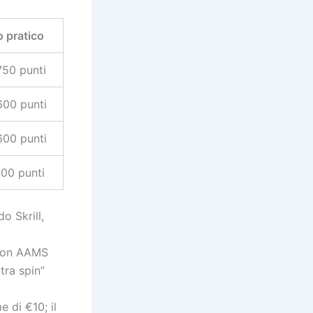
 pratico
50 punti
00 punti
00 punti
00 punti
o Skrill,
 non AAMS
tra spin”
 di €10; il