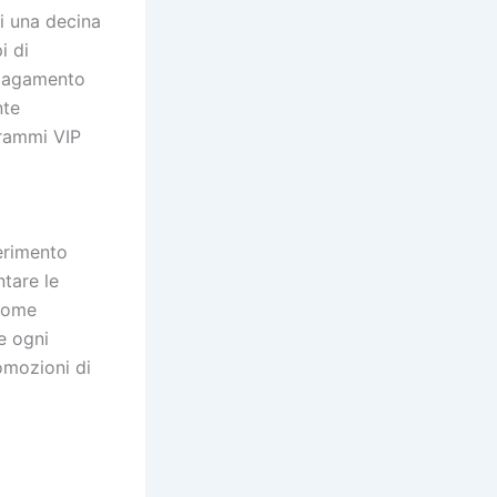
i una decina
i di
 pagamento
nte
grammi VIP
ferimento
ntare le
 come
re ogni
omozioni di