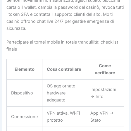
Se noti movimenti non autorizzati, agisci subito: blocca la
carta o il wallet, cambia la password del casinò, revoca tutti
i token 2FA e contatta il supporto clienti del sito. Molti
casinò offrono chat live 24/7 per gestire emergenze di
sicurezza.
Partecipare ai tornei mobile in totale tranquillità: checklist
finale
Come
Elemento
Cosa controllare
verificare
OS aggiornato,
Impostazioni
Dispositivo
hardware
→ Info
adeguato
VPN attiva, Wi‑Fi
App VPN →
Connessione
protetto
Stato