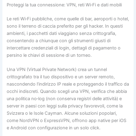
Proteggi la tua connessione: VPN, reti Wi‑Fi e dati mobili
Le reti Wi‑Fi pubbliche, come quelle di bar, aeroporti o hotel,
sono il terreno di caccia preferito per gli hacker. In questi
ambienti, i pacchetti dati viaggiano senza crittografia,
consentendo a chiunque con gli strumenti giusti di
intercettare credenziali di login, dettagli di pagamento o
persino le chiavi di sessione di un torneo.
Una VPN (Virtual Private Network) crea un tunnel
crittografato tra il tuo dispositivo e un server remoto,
nascondendo l’indirizzo IP reale e proteggendo il traffico da
occhi indiscreti. Quando scegli una VPN, verifica che abbia
una politica no‑log (non conserva registri delle attività) e
server in paesi con leggi sulla privacy favorevoli, come la
Svizzera o le Isole Cayman. Alcune soluzioni popolari,
come NordVPN o ExpressVPN, offrono app native per iOS
e Android con configurazione in un solo click.