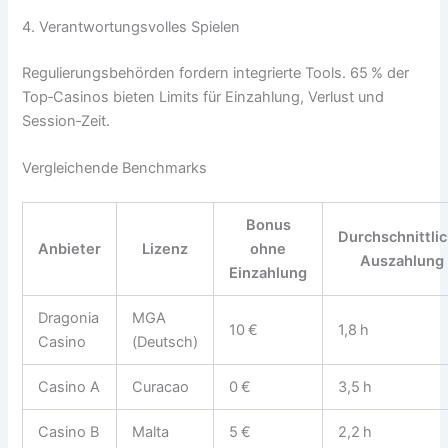
4. Verantwortungsvolles Spielen
Regulierungsbehörden fordern integrierte Tools. 65 % der
Top‑Casinos bieten Limits für Einzahlung, Verlust und
Session‑Zeit.
Vergleichende Benchmarks
Bonus
Durchschnittli
Anbieter
Lizenz
ohne
Auszahlung
Einzahlung
Dragonia
MGA
10 €
1,8 h
Casino
(Deutsch)
Casino A
Curacao
0 €
3,5 h
Casino B
Malta
5 €
2,2 h