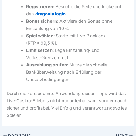
Registrieren:
Besuche die Seite und klicke auf
den
dragonia login
.
Bonus sichern:
Aktiviere den Bonus ohne
Einzahlung von 10 €.
Spiel wählen:
Starte mit Live‑Blackjack
(RTP ≈ 99,5 %).
Limit setzen:
Lege Einzahlung‑ und
Verlust‑Grenzen fest.
Auszahlung prüfen:
Nutze die schnelle
Banküberweisung nach Erfüllung der
Umsatzbedingungen.
Durch die konsequente Anwendung dieser Tipps wird das
Live‑Casino‑Erlebnis nicht nur unterhaltsam, sondern auch
sicher und profitabel. Viel Erfolg und verantwortungsvolles
Spielen!
PREVIOUS
NEXT