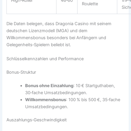
High‑Roller
46‑60
VIP‑
Roulette
Sich
Die Daten belegen, dass Dragonia Casino mit seinem
deutschen Lizenzmodell (MGA) und dem
Willkommensbonus besonders bei Anfängern und
Gelegenheits‑Spielern beliebt ist.
Schlüsselkennzahlen und Performance
Bonus‑Struktur
Bonus ohne Einzahlung
: 10 € Startguthaben,
30‑fache Umsatzbedingungen.
Willkommensbonus
: 100 % bis 500 €, 35‑fache
Umsatzbedingungen.
Auszahlungs‑Geschwindigkeit