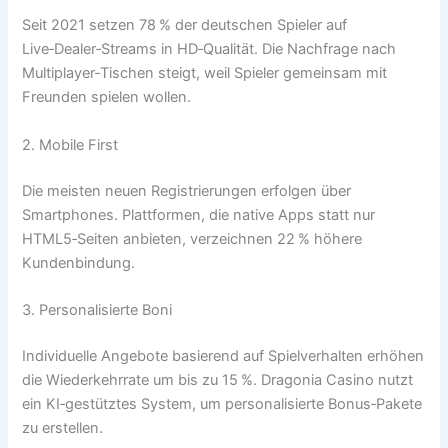
Seit 2021 setzen 78 % der deutschen Spieler auf
Live‑Dealer‑Streams in HD‑Qualität. Die Nachfrage nach
Multiplayer‑Tischen steigt, weil Spieler gemeinsam mit
Freunden spielen wollen.
2. Mobile First
Die meisten neuen Registrierungen erfolgen über
Smartphones. Plattformen, die native Apps statt nur
HTML5‑Seiten anbieten, verzeichnen 22 % höhere
Kundenbindung.
3. Personalisierte Boni
Individuelle Angebote basierend auf Spielverhalten erhöhen
die Wiederkehrrate um bis zu 15 %. Dragonia Casino nutzt
ein KI‑gestütztes System, um personalisierte Bonus‑Pakete
zu erstellen.