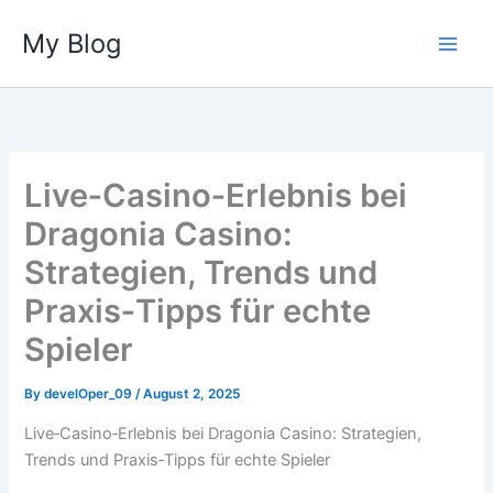
Skip
My Blog
to
content
Live‑Casino‑Erlebnis bei
Dragonia Casino:
Strategien, Trends und
Praxis‑Tipps für echte
Spieler
By
develOper_09
/
August 2, 2025
Live‑Casino‑Erlebnis bei Dragonia Casino: Strategien,
Trends und Praxis‑Tipps für echte Spieler