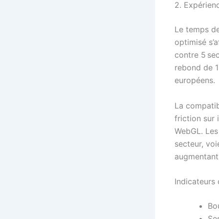
2. Expérien
Le temps de
optimisé s’
contre 5 sec
rebond de 1
européens.
La compatib
friction sur
WebGL. Les 
secteur, vo
augmentant 
Indicateurs
Bo
Ses