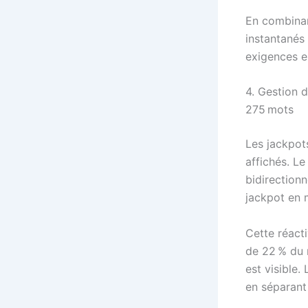
En combinan
instantanés
exigences e
4. Gestion 
275 mots
Les jackpot
affichés. L
bidirectionn
jackpot en 
Cette réacti
de 22 % du 
est visible.
en séparant 