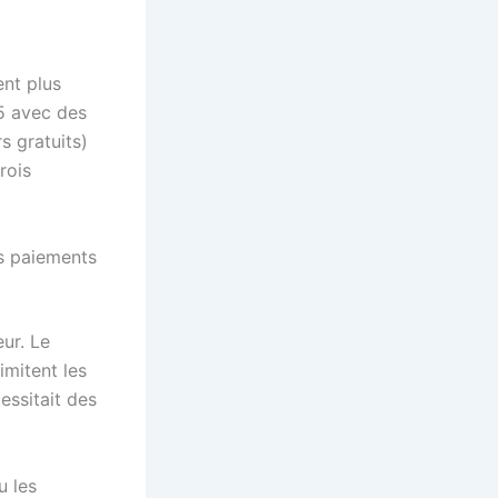
ent plus
5 avec des
s gratuits)
rois
es paiements
ur. Le
imitent les
essitait des
u les