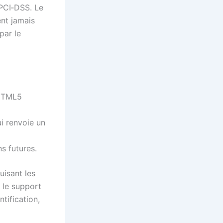
 PCI‑DSS. Le
ent jamais
par le
 HTML5
i renvoie un
ns futures.
uisant les
 le support
tification,