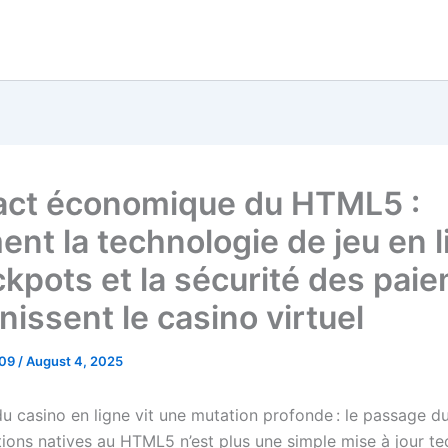
act économique du HTML5 :
nt la technologie de jeu en l
ackpots et la sécurité des pai
nissent le casino virtuel
_09
/
August 4, 2025
u casino en ligne vit une mutation profonde : le passage du
tions natives au HTML5 n’est plus une simple mise à jour te