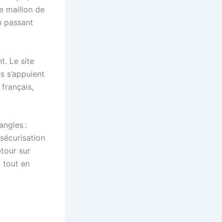
ue maillon de
en passant
. Le site
s s’appuient
français,
ngles :
sécurisation
tour sur
, tout en