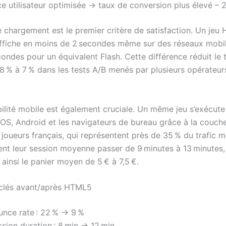
ce utilisateur optimisée → taux de conversion plus élevé –
 chargement est le premier critère de satisfaction. Un jeu
affiche en moins de 2 secondes même sur des réseaux mobi
ondes pour un équivalent Flash. Cette différence réduit le 
8 % à 7 % dans les tests A/B menés par plusieurs opérateur
ilité mobile est également cruciale. Un même jeu s’exécute
 iOS, Android et les navigateurs de bureau grâce à la couch
joueurs français, qui représentent près de 35 % du trafic m
ient leur session moyenne passer de 9 minutes à 13 minutes,
ainsi le panier moyen de 5 € à 7,5 €.
 clés avant/après HTML5
unce rate : 22 % → 9 %
sion duration : 8 min → 12 min