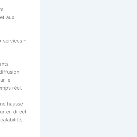
ts
 et aux
‑services –
ants
diffusion
ur le
emps réel.
 une hausse
ur en direct
calabilité,