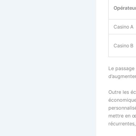
Opérateu
Casino A
Casino B
Le passage 
d’augmenter
Outre les é
économiques
personnalis
mettre en œ
récurrentes,