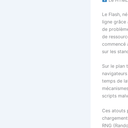
Le Flash, n
ligne grâce 
de problème
de ressource
commencé à 
sur les sta
Sur le plan 
navigateurs 
temps de lat
mécanismes 
scripts malv
Ces atouts p
chargement 
RNG (Random