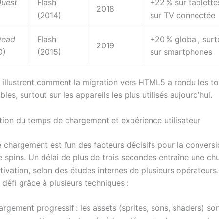
Quest
Flash
+22 % sur tablette
2018
(2014)
sur TV connectée
Dead
Flash
+20 % global, sur
2019
O)
(2015)
sur smartphones
s illustrent comment la migration vers HTML5 a rendu les to
bles, surtout sur les appareils les plus utilisés aujourd’hui.
ion du temps de chargement et expérience utilisateur
 chargement est l’un des facteurs décisifs pour la conversi
e spins. Un délai de plus de trois secondes entraîne une ch
ctivation, selon des études internes de plusieurs opérateur
défi grâce à plusieurs techniques :
rgement progressif : les assets (sprites, sons, shaders) s