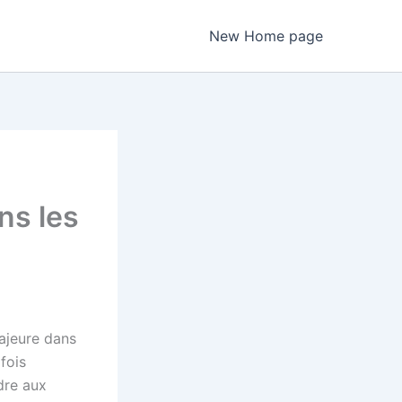
New Home page
ns les
ajeure dans
fois
dre aux