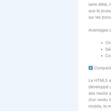
sans délai,
que le joueu
sur les bonu
Avantages c
Ch
Séc
Co
Compatibi
Le HTML5 a 
développé u
des media q
d’un rendu h
mobile, le 