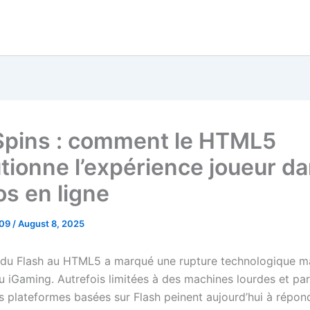
Spins : comment le HTML5
utionne l’expérience joueur da
os en ligne
_09
/
August 8, 2025
du Flash au HTML5 a marqué une rupture technologique m
u iGaming. Autrefois limitées à des machines lourdes et par
es plateformes basées sur Flash peinent aujourd’hui à répon