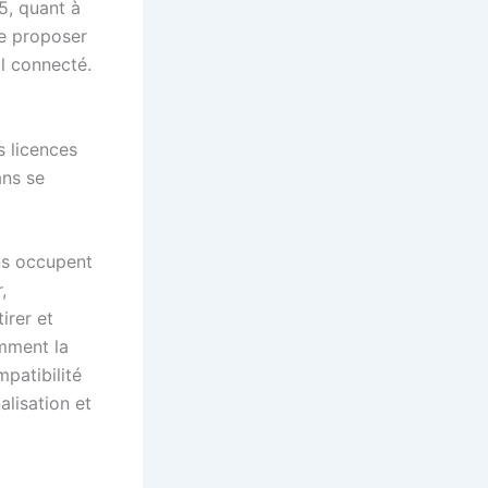
5, quant à
de proposer
il connecté.
s licences
ans se
ns occupent
,
irer et
omment la
patibilité
alisation et