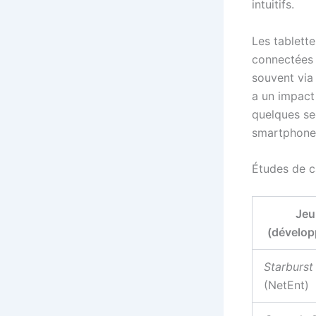
intuitifs.
Les tablette
connectées 
souvent via
a un impact 
quelques se
smartphone 
Études de c
Jeu
(dévelop
Starburst
(NetEnt)