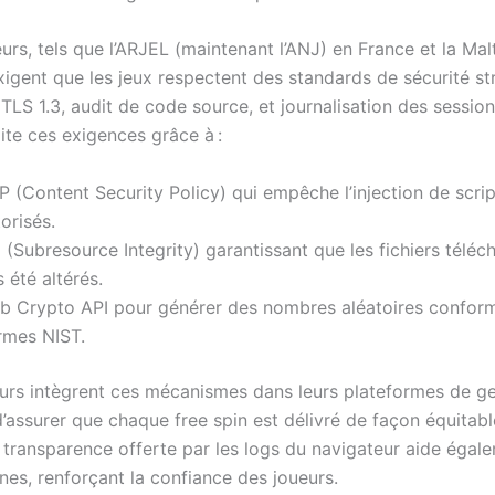
urs, tels que l’ARJEL (maintenant l’ANJ) en France et la Ma
xigent que les jeux respectent des standards de sécurité stri
TLS 1.3, audit de code source, et journalisation des session
ite ces exigences grâce à :
 (Content Security Policy) qui empêche l’injection de scri
orisés.
 (Subresource Integrity) garantissant que les fichiers téléc
 été altérés.
b Crypto API pour générer des nombres aléatoires confor
rmes NIST.
urs intègrent ces mécanismes dans leurs plateformes de ge
’assurer que chaque free spin est délivré de façon équitabl
a transparence offerte par les logs du navigateur aide égal
nes, renforçant la confiance des joueurs.