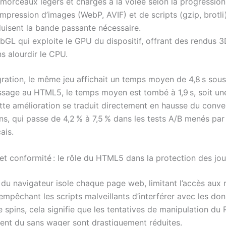
morceaux légers et chargés à la volée selon la progression
pression d’images (WebP, AVIF) et de scripts (gzip, brotli
duisent la bande passante nécessaire.
GL qui exploite le GPU du dispositif, offrant des rendus 3
s alourdir le CPU.
gration, le même jeu affichait un temps moyen de 4,8 s sous
ssage au HTML5, le temps moyen est tombé à 1,9 s, soit un
tte amélioration se traduit directement en hausse du conve
ins, qui passe de 4,2 % à 7,5 % dans les tests A/B menés pa
ais.
et conformité : le rôle du HTML5 dans la protection des jo
du navigateur isole chaque page web, limitant l’accès aux 
mpêchant les scripts malveillants d’interférer avec les don
e spins, cela signifie que les tentatives de manipulation d
nt du sans wager sont drastiquement réduites.