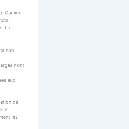
lta Gaming
cts :
s. Le
pts non
hargés n’ont
mes aux
stion de
e et
ement les