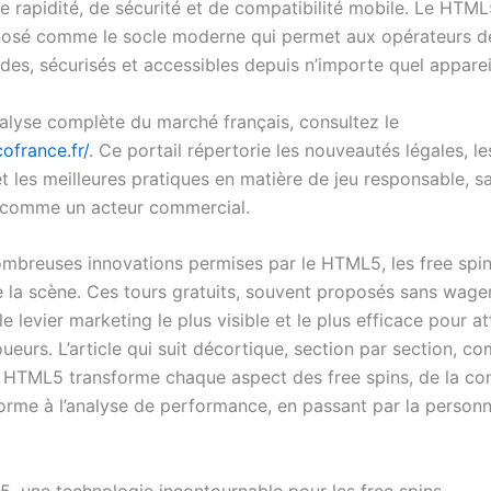
e rapidité, de sécurité et de compatibilité mobile. Le HTML
imposé comme le socle moderne qui permet aux opérateurs 
ides, sécurisés et accessibles depuis n’importe quel appare
alyse complète du marché français, consultez le
cofrance.fr/
. Ce portail répertorie les nouveautés légales, le
t les meilleures pratiques en matière de jeu responsable, s
 comme un acteur commercial.
ombreuses innovations permises par le HTML5, les free spi
e la scène. Ces tours gratuits, souvent proposés sans wager
le levier marketing le plus visible et le plus efficace pour att
joueurs. L’article qui suit décortique, section par section, c
 HTML5 transforme chaque aspect des free spins, de la com
forme à l’analyse de performance, en passant par la personn
 une technologie incontournable pour les free spins