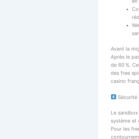
en 
Com
ré
Web
san
Avant la mi
Après le pa
de 60 %. Ce
des free sp
casino franç
Sécurité 
Le sandbox 
système et e
Pour les fre
contourneme