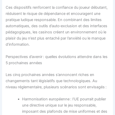
Ces dispositifs renforcent la confiance du joueur débutant,
réduisent le risque de dépendance et encouragent une
pratique ludique responsable. En combinant des limites
automatiques, des outils d’auto‑exclusion et des interfaces
pédagogiques, les casinos créent un environnement où le
plaisir du jeu n’est plus entaché par l’anxiété ou le manque
d’information.
Perspectives d’avenir : quelles évolutions attendre dans les
5 prochaines années
Les cinq prochaines années s’annoncent riches en
changements tant législatifs que technologiques. Au
niveau réglementaire, plusieurs scénarios sont envisagés :
Harmonisation européenne : l’UE pourrait publier
une directive unique sur le jeu responsable,
imposant des plafonds de mise uniformes et des