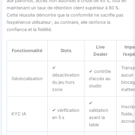
aux plafonds, accès non autorisé) a chuté de 45 %, tout en
maintenant un taux de rétention client supérieur à 80 %.
Cette réussite démontre que la conformité ne sacrifie pas
l’expérience utilisateur ; au contraire, elle renforce la
confiance et la fidélité.
Live
Impa
Fonctionnalité
Slots
Dealer
l’exp
✔︎
Transp
✔︎ contrôle
désactivation
aucun
Géolocalisation
d’accès au
du jeu hors
bloca
studio
zone
inatte
✔︎
Inscrip
✔︎ vérification
validation
KYC IA
fluide,
en 5 s
avant la
accrue
table