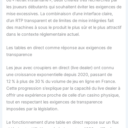
les joueurs débutants qui souhaitent éviter les exigences de
mise excessives. La combinaison d’une interface claire,
d’un RTP transparent et de limites de mise intégrées fait
des machines à sous le produit le plus sûr et le plus attractif
dans le contexte réglementaire actuel.
Les tables en direct comme réponse aux exigences de
transparence
Les jeux avec croupiers en direct (live dealer) ont connu
une croissance exponentielle depuis 2020, passant de
12 % à plus de 30 % du volume de jeu en ligne en France.
Cette progression s’explique par la capacité du live dealer à
offrir une expérience proche de celle d’un casino physique,
tout en respectant les exigences de transparence
imposées par la législation.
Le fonctionnement d’une table en direct repose sur un flux