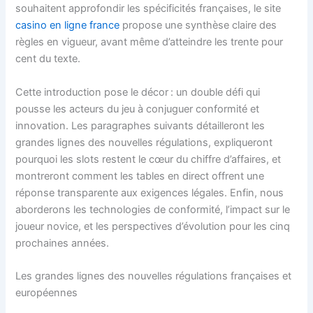
souhaitent approfondir les spécificités françaises, le site
casino en ligne france
propose une synthèse claire des
règles en vigueur, avant même d’atteindre les trente pour
cent du texte.
Cette introduction pose le décor : un double défi qui
pousse les acteurs du jeu à conjuguer conformité et
innovation. Les paragraphes suivants détailleront les
grandes lignes des nouvelles régulations, expliqueront
pourquoi les slots restent le cœur du chiffre d’affaires, et
montreront comment les tables en direct offrent une
réponse transparente aux exigences légales. Enfin, nous
aborderons les technologies de conformité, l’impact sur le
joueur novice, et les perspectives d’évolution pour les cinq
prochaines années.
Les grandes lignes des nouvelles régulations françaises et
européennes