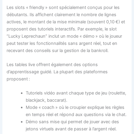
Les slots « friendly » sont spécialement conçus pour les
débutants. Ils affichent clairement le nombre de lignes
actives, le montant de la mise minimale (souvent 0,10 €) et
proposent des tutoriels interactifs. Par exemple, le slot
“Lucky Leprechaun” inclut un mode « démo » où le joueur
peut tester les fonctionnalités sans argent réel, tout en
recevant des conseils sur la gestion de la bankroll.
Les tables live offrent également des options
d’apprentissage guidé. La plupart des plateformes
proposent :
Tutoriels vidéo avant chaque type de jeu (roulette,
blackjack, baccarat).
Mode « coach » où le croupier explique les règles
en temps réel et répond aux questions via le chat.
Démo sans mise qui permet de jouer avec des
jetons virtuels avant de passer à l’argent réel.