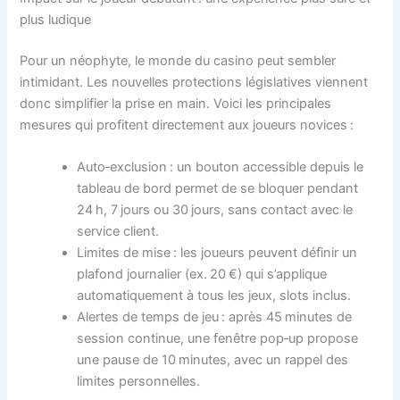
plus ludique
Pour un néophyte, le monde du casino peut sembler
intimidant. Les nouvelles protections législatives viennent
donc simplifier la prise en main. Voici les principales
mesures qui profitent directement aux joueurs novices :
Auto‑exclusion : un bouton accessible depuis le
tableau de bord permet de se bloquer pendant
24 h, 7 jours ou 30 jours, sans contact avec le
service client.
Limites de mise : les joueurs peuvent définir un
plafond journalier (ex. 20 €) qui s’applique
automatiquement à tous les jeux, slots inclus.
Alertes de temps de jeu : après 45 minutes de
session continue, une fenêtre pop‑up propose
une pause de 10 minutes, avec un rappel des
limites personnelles.