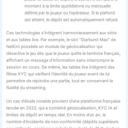
montant à la limite quotidienne ou mensuelle
définie par le joueur ou l’opérateur. Si le plafond
est atteint, le dépôt est automatiquement refusé.
Ces technologies s’intègrent harmonieusement aux slots
et aux tables live. Par exemple, le slot “Starburst Max” de
NetEnt possède un module de géolocalisation qui
désactive le jeu dès que le joueur quitte le territoire français,
affichant un message d’information sans interrompre la
session en cours. De même, les tables live intègrent des
filtres KYC qui vérifient l’identité du joueur avant de lui
permettre de rejoindre une partie, tout en conservant la
fluidité du streaming.
Un cas d’étude notable provient d’une plateforme française
lancée en 2022, qui a combiné géolocalisation, KYC IA et
limites de dépôt en temps réel. En moins d’un an, le
nombre d’incidents de non‑conformité (dépôts supérieurs