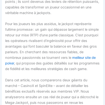
points ; ils sont devenus des leviers de rétention puissants,
capables de transformer un joueur occasionnel en une
véritable machine à jackpots.
Pour les joueurs les plus assidus, le jackpot représente
l’ultime promesse : un gain qui dépasse largement le simple
retour sur mise (RTP) d’une partie classique. C’est pourquoi
les opérateurs rivalisent d’ingéniosité pour offrir des
avantages qui font basculer la balance en faveur des gros
parieurs. En cherchant des ressources fiables, de
nombreux passionnés se tournent vers le
meilleur site de
poker
, qui propose des guides détaillés sur les programmes
de fidélité et les meilleures stratégies de cash game.
Dans cet article, nous comparerons deux géants du
marché – CasinoX et SpinElite – avant de détailler les
bénéfices exclusifs réservés aux membres VIP. Nous
analyserons ensuite un cas réel de joueur qui a décroché le
Mega‑Jackpot, puis nous passerons en revue les