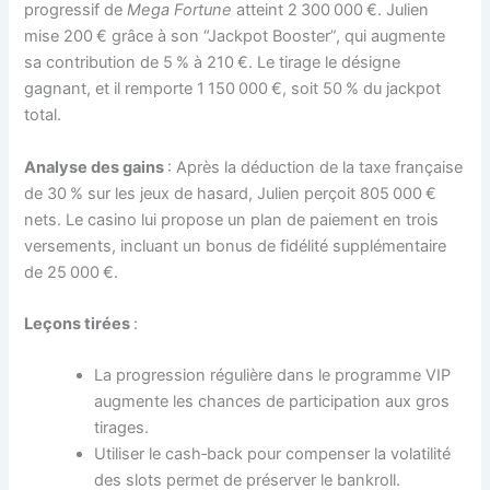
progressif de
Mega Fortune
atteint 2 300 000 €. Julien
mise 200 € grâce à son “Jackpot Booster”, qui augmente
sa contribution de 5 % à 210 €. Le tirage le désigne
gagnant, et il remporte 1 150 000 €, soit 50 % du jackpot
total.
Analyse des gains
: Après la déduction de la taxe française
de 30 % sur les jeux de hasard, Julien perçoit 805 000 €
nets. Le casino lui propose un plan de paiement en trois
versements, incluant un bonus de fidélité supplémentaire
de 25 000 €.
Leçons tirées
:
La progression régulière dans le programme VIP
augmente les chances de participation aux gros
tirages.
Utiliser le cash‑back pour compenser la volatilité
des slots permet de préserver le bankroll.