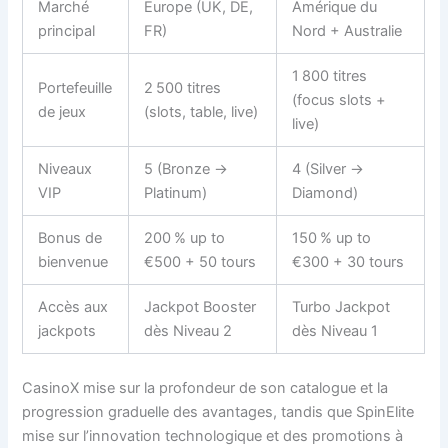
Marché
Europe (UK, DE,
Amérique du
principal
FR)
Nord + Australie
1 800 titres
Portefeuille
2 500 titres
(focus slots +
de jeux
(slots, table, live)
live)
Niveaux
5 (Bronze →
4 (Silver →
VIP
Platinum)
Diamond)
Bonus de
200 % up to
150 % up to
bienvenue
€500 + 50 tours
€300 + 30 tours
Accès aux
Jackpot Booster
Turbo Jackpot
jackpots
dès Niveau 2
dès Niveau 1
CasinoX mise sur la profondeur de son catalogue et la
progression graduelle des avantages, tandis que SpinElite
mise sur l’innovation technologique et des promotions à