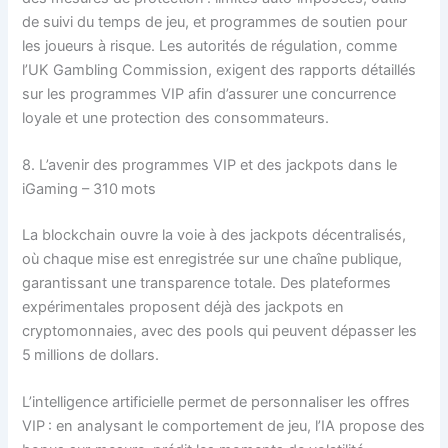
de suivi du temps de jeu, et programmes de soutien pour
les joueurs à risque. Les autorités de régulation, comme
l’UK Gambling Commission, exigent des rapports détaillés
sur les programmes VIP afin d’assurer une concurrence
loyale et une protection des consommateurs.
8. L’avenir des programmes VIP et des jackpots dans le
iGaming – 310 mots
La blockchain ouvre la voie à des jackpots décentralisés,
où chaque mise est enregistrée sur une chaîne publique,
garantissant une transparence totale. Des plateformes
expérimentales proposent déjà des jackpots en
cryptomonnaies, avec des pools qui peuvent dépasser les
5 millions de dollars.
L’intelligence artificielle permet de personnaliser les offres
VIP : en analysant le comportement de jeu, l’IA propose des