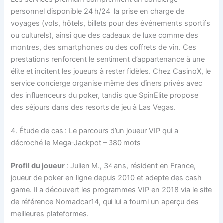
personnel disponible 24 h/24, la prise en charge de
voyages (vols, hôtels, billets pour des événements sportifs
ou culturels), ainsi que des cadeaux de luxe comme des
montres, des smartphones ou des coffrets de vin. Ces
prestations renforcent le sentiment d’appartenance à une
élite et incitent les joueurs à rester fidèles. Chez CasinoX, le
service concierge organise même des dîners privés avec
des influenceurs du poker, tandis que SpinElite propose
des séjours dans des resorts de jeu à Las Vegas.
4. Étude de cas : Le parcours d’un joueur VIP qui a
décroché le Mega‑Jackpot – 380 mots
Profil du joueur
: Julien M., 34 ans, résident en France,
joueur de poker en ligne depuis 2010 et adepte des cash
game. Il a découvert les programmes VIP en 2018 via le site
de référence Nomadcar14, qui lui a fourni un aperçu des
meilleures plateformes.