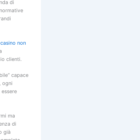
nda di
 normative
randi
r
casino non
a
o clienti.
bile” capace
, ogni
 essere
armi ma
enza di
o già
 completa,