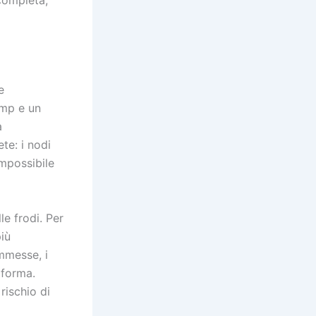
e
amp e un
a
te: i nodi
impossibile
le frodi. Per
più
ommesse, i
aforma.
 rischio di