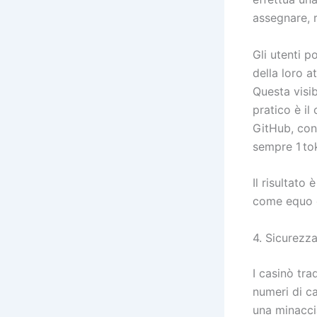
assegnare, r
Gli utenti p
della loro a
Questa visib
pratico è il
GitHub, cons
sempre 1 to
Il risultato
come equo e
4. Sicurezza
I casinò tra
numeri di ca
una minacci