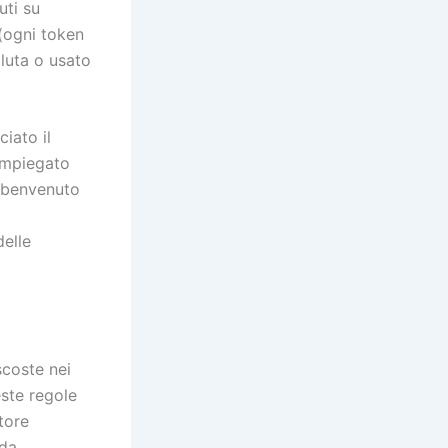
uti su
 (ogni token
aluta o usato
iato il
impiegato
i benvenuto
delle
scoste nei
este regole
tore
 da