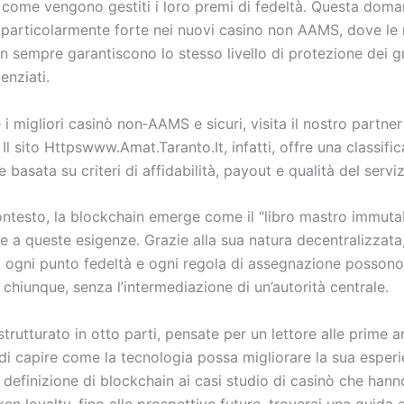
su come vengono gestiti i loro premi di fedeltà. Questa doma
 particolarmente forte nei nuovi casino non AAMS, dove le
n sempre garantiscono lo stesso livello di protezione dei g
enziati.
 i migliori casinò non‑AAMS e sicuri, visita il nostro partne
. Il sito Httpswww.Amat.Taranto.It, infatti, offre una classific
 basata su criteri di affidabilità, payout e qualità del servizi
ontesto, la blockchain emerge come il “libro mastro immuta
e a queste esigenze. Grazie alla sua natura decentralizzata
, ogni punto fedeltà e ogni regola di assegnazione possono
a chiunque, senza l’intermediazione di un’autorità centrale.
 strutturato in otto parti, pensate per un lettore alle prime 
di capire come la tecnologia possa migliorare la sua esperi
 definizione di blockchain ai casi studio di casinò che hann
en loyalty, fino alle prospettive future, troverai una guida