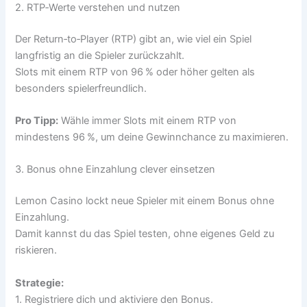
2. RTP‑Werte verstehen und nutzen
Der Return‑to‑Player (RTP) gibt an, wie viel ein Spiel
langfristig an die Spieler zurückzahlt.
Slots mit einem RTP von 96 % oder höher gelten als
besonders spielerfreundlich.
Pro Tipp:
Wähle immer Slots mit einem RTP von
mindestens 96 %, um deine Gewinnchance zu maximieren.
3. Bonus ohne Einzahlung clever einsetzen
Lemon Casino lockt neue Spieler mit einem Bonus ohne
Einzahlung.
Damit kannst du das Spiel testen, ohne eigenes Geld zu
riskieren.
Strategie:
1. Registriere dich und aktiviere den Bonus.