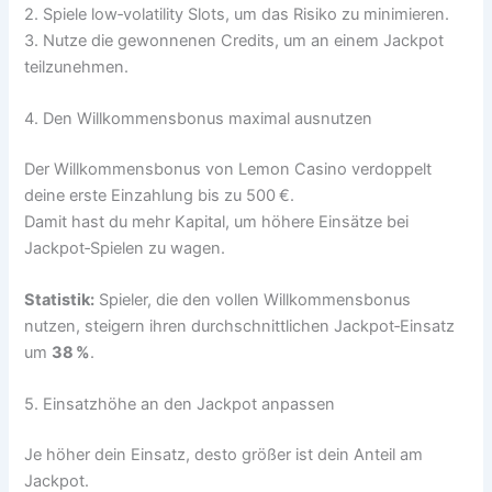
2. Spiele low‑volatility Slots, um das Risiko zu minimieren.
3. Nutze die gewonnenen Credits, um an einem Jackpot
teilzunehmen.
4. Den Willkommensbonus maximal ausnutzen
Der Willkommensbonus von Lemon Casino verdoppelt
deine erste Einzahlung bis zu 500 €.
Damit hast du mehr Kapital, um höhere Einsätze bei
Jackpot‑Spielen zu wagen.
Statistik:
Spieler, die den vollen Willkommensbonus
nutzen, steigern ihren durchschnittlichen Jackpot‑Einsatz
um
38 %
.
5. Einsatzhöhe an den Jackpot anpassen
Je höher dein Einsatz, desto größer ist dein Anteil am
Jackpot.