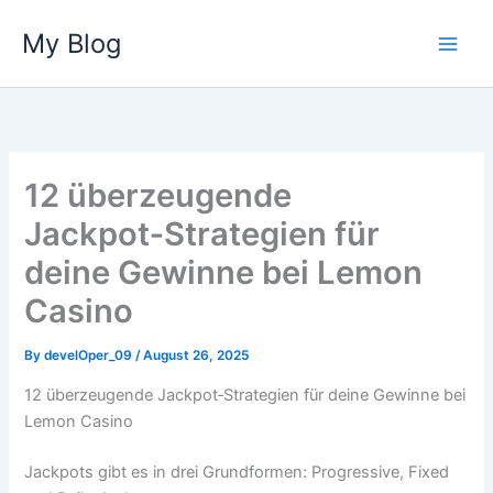
Skip
My Blog
to
content
12 überzeugende
Jackpot‑Strategien für
deine Gewinne bei Lemon
Casino
By
develOper_09
/
August 26, 2025
12 überzeugende Jackpot‑Strategien für deine Gewinne bei
Lemon Casino
Jackpots gibt es in drei Grundformen: Progressive, Fixed