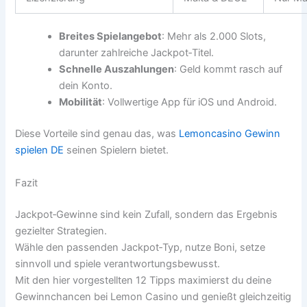
Breites Spielangebot
: Mehr als 2.000 Slots,
darunter zahlreiche Jackpot‑Titel.
Schnelle Auszahlungen
: Geld kommt rasch auf
dein Konto.
Mobilität
: Vollwertige App für iOS und Android.
Diese Vorteile sind genau das, was
Lemoncasino Gewinn
spielen DE
seinen Spielern bietet.
Fazit
Jackpot‑Gewinne sind kein Zufall, sondern das Ergebnis
gezielter Strategien.
Wähle den passenden Jackpot‑Typ, nutze Boni, setze
sinnvoll und spiele verantwortungsbewusst.
Mit den hier vorgestellten 12 Tipps maximierst du deine
Gewinnchancen bei Lemon Casino und genießt gleichzeitig