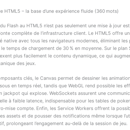
ure HTML5 – la base d’une expérience fluide (360 mots)
du Flash au HTML5 n’est pas seulement une mise à jour esth
fonte complète de l’infrastructure client. Le HTML5 offre u
é native avec tous les navigateurs modernes, éliminant les p
t le temps de chargement de 30 % en moyenne. Sur le plan 
exent plus facilement le contenu dynamique, ce qui augmen
rganique des jeux.
omposants clés, le Canvas permet de dessiner les animatio
sous en temps réel, tandis que WebGL rend possible les ef
’un jackpot qui explose. WebSockets assurent une communic
elle à faible latence, indispensable pour les tables de poker
o‑mise compte. Enfin, les Service Workers offrent la possib
es assets et de pousser des notifications même lorsque l’uti
tif, prolongeant l’engagement au-delà de la session de jeu.