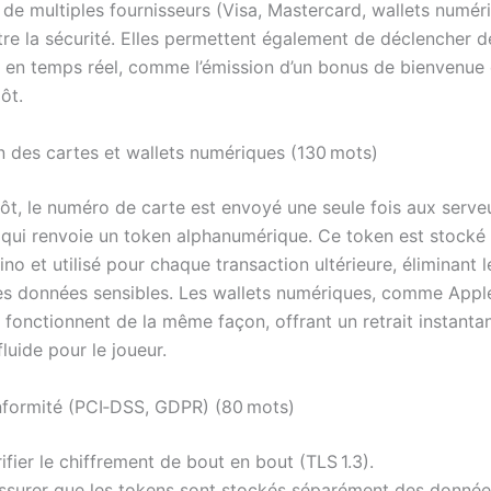
n de multiples fournisseurs (Visa, Mastercard, wallets numér
e la sécurité. Elles permettent également de déclencher d
en temps réel, comme l’émission d’un bonus de bienvenue 
ôt.
n des cartes et wallets numériques (130 mots)
ôt, le numéro de carte est envoyé une seule fois aux serve
 qui renvoie un token alphanumérique. Ce token est stocké 
no et utilisé pour chaque transaction ultérieure, éliminant 
es données sensibles. Les wallets numériques, comme Appl
 fonctionnent de la même façon, offrant un retrait instanta
luide pour le joueur.
nformité (PCI‑DSS, GDPR) (80 mots)
ifier le chiffrement de bout en bout (TLS 1.3).
assurer que les tokens sont stockés séparément des donné