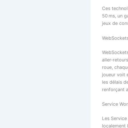
Ces technol
50 ms, un ga
jeux de con
WebSockets 
WebSockets o
aller‑retour
roue, chaqu
joueur voit
les délais 
renforçant a
Service Wor
Les Service
localement l