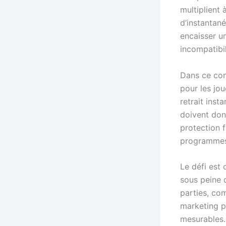
multiplient
d’instantané
encaisser u
incompatibil
Dans ce co
pour les jou
retrait inst
doivent don
protection f
programmes d
Le défi est 
sous peine d
parties, co
marketing p
mesurables.