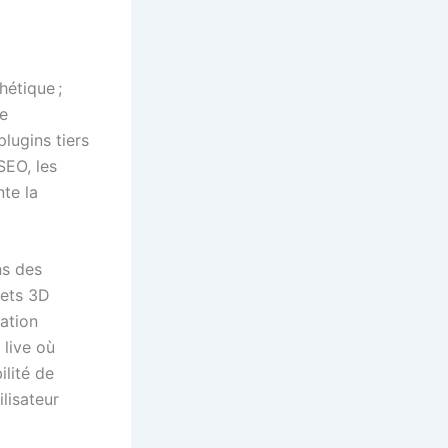
étique ;
ne
lugins tiers
SEO, les
te la
ns des
fets 3D
ation
 live où
ilité de
lisateur