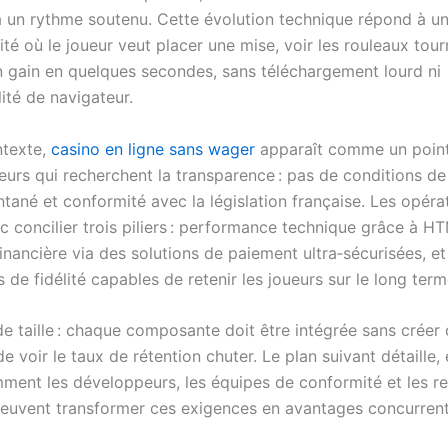
 à un rythme soutenu. Cette évolution technique répond à u
ité où le joueur veut placer une mise, voir les rouleaux tour
n gain en quelques secondes, sans téléchargement lourd ni
ité de navigateur.
ntexte,
casino en ligne sans wager
apparaît comme un point
eurs qui recherchent la transparence : pas de conditions de
antané et conformité avec la législation française. Les opéra
c concilier trois piliers : performance technique grâce à H
inancière via des solutions de paiement ultra‑sécurisées, et
e fidélité capables de retenir les joueurs sur le long term
de taille : chaque composante doit être intégrée sans créer d
e voir le taux de rétention chuter. Le plan suivant détaille, 
mment les développeurs, les équipes de conformité et les r
euvent transformer ces exigences en avantages concurrent