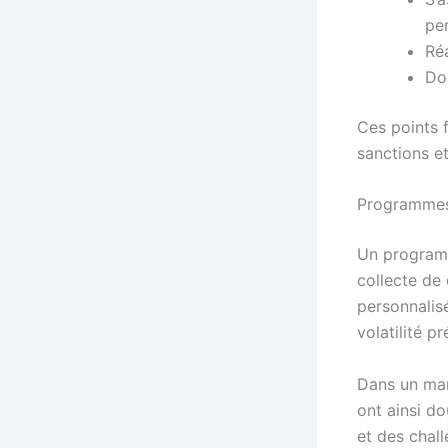
per
Réa
Do
Ces points 
sanctions e
Programmes 
Un programm
collecte de 
personnalisé
volatilité p
Dans un mar
ont ainsi do
et des chall