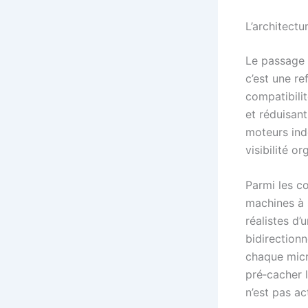
L’architect
Le passage 
c’est une re
compatibilit
et réduisan
moteurs ind
visibilité o
Parmi les c
machines à 
réalistes d
bidirectionn
chaque micr
pré‑cacher l
n’est pas ac