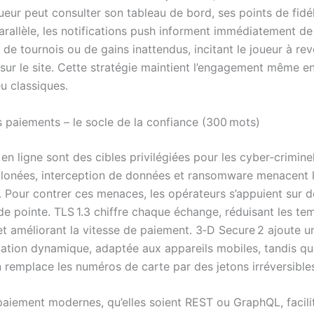
ueur peut consulter son tableau de bord, ses points de fidél
arallèle, les notifications push informent immédiatement de
de tournois ou de gains inattendus, incitant le joueur à rev
sur le site. Cette stratégie maintient l’engagement même e
u classiques.
s paiements – le socle de la confiance (300 mots)
en ligne sont des cibles privilégiées pour les cyber‑criminel
clonées, interception de données et ransomware menacent la
. Pour contrer ces menaces, les opérateurs s’appuient sur d
de pointe. TLS 1.3 chiffre chaque échange, réduisant les te
t améliorant la vitesse de paiement. 3‑D Secure 2 ajoute 
ication dynamique, adaptée aux appareils mobiles, tandis qu
n remplace les numéros de carte par des jetons irréversible
paiement modernes, qu’elles soient REST ou GraphQL, facili