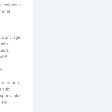
ne exigence
ner et
 d’ancrage
 mise,
teurs
TML5,
e.
e friction,
en six
esponsables
iels