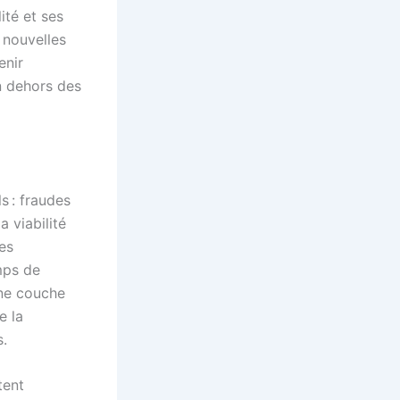
ité et ses
 nouvelles
enir
n dehors des
s : fraudes
 viabilité
es
mps de
une couche
e la
s.
tent