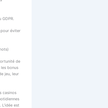
u GDPR.
 pour éviter
mots)
ortunité de
t les bonus
e jeu, leur
s casinos
uotidiennes
 L’idée est