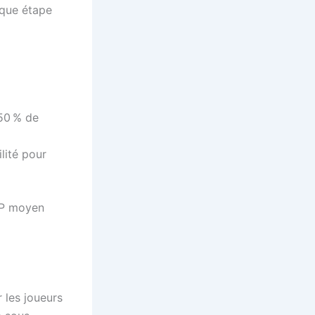
aque étape
 50 % de
lité pour
RTP moyen
 les joueurs