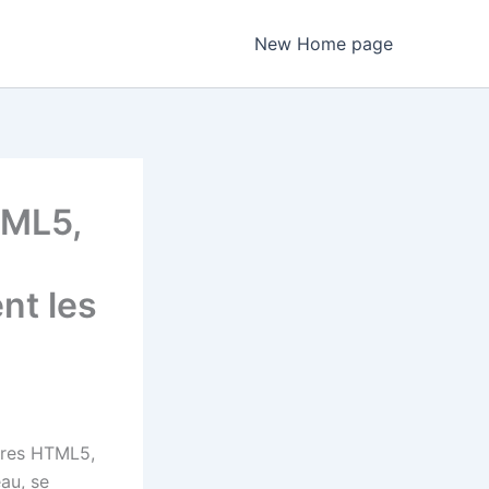
New Home page
TML5,
nt les
itres HTML5,
au, se