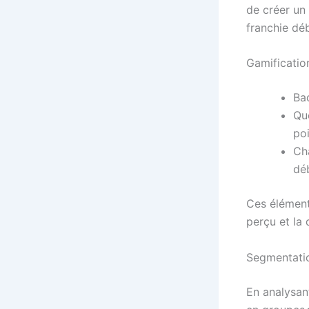
de créer un
franchie dé
Gamificatio
Ba
Qu
poi
Cha
dé
Ces élément
perçu et la 
Segmentatio
En analysan