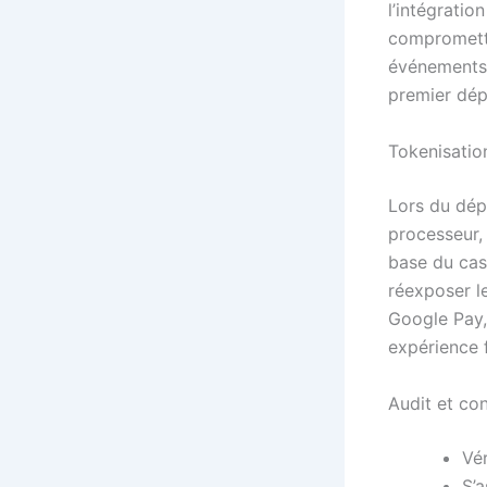
l’intégratio
compromettr
événements 
premier dép
Tokenisatio
Lors du dép
processeur,
base du casi
réexposer l
Google Pay,
expérience f
Audit et co
Vér
S’