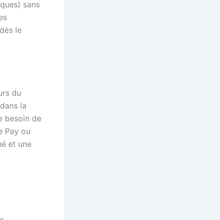
iques) sans
es
dès le
urs du
dans la
le besoin de
e Pay ou
né et une
es