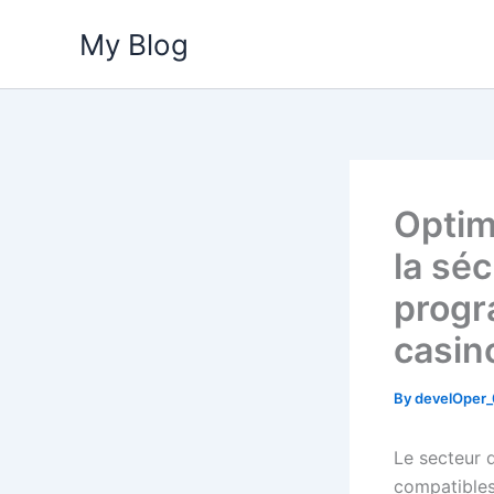
Skip
My Blog
to
content
Optim
la sé
progr
casin
By
develOper
Le secteur d
compatibles