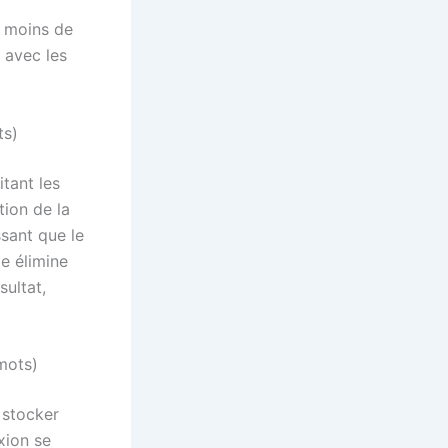
à moins de
 avec les
ts)
itant les
tion de la
sant que le
e élimine
sultat,
 mots)
 stocker
xion se