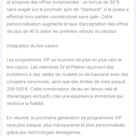
et propose des offres instantanées : un bonus de 50 %
sans wager sur le prochain spin de “Starburst” si le joueur a
effectué trois parties consécutives sans gain. Cette
personnalisation augmente le taux d’acceptation des offres
de plus de 40 % selon les premiers retours du secteur.
Intégration du live casino
Les programmes VIP se tournent de plus en plus vers le
live casino. Les membres Or et Platine reçoivent des
invitations à des tables de roulette ou de baccarat avec des
croupiers renommés, ainsi que des limites de mise jusqu’à
200 000 €. Cette combinaison de jeu en temps réel et
d’avantages exclusifs crée une expérience immersive qui
renforce la fidélité.
En résumé, la prochaine génération de programmes VIP
sera plus ludique, plus transparente et plus personnalisée,
grâce aux technologies émergentes.