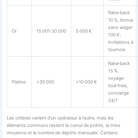
Rake‑back
10 %, bonus
sans wager
Or
15 001‑30 000
5 000 €
100 €,
invitations à
tournois
Rake‑back
15 %,
voyage
Platine
>30 000
>10 000 €
tout‑frais,
concierge
24/7
Les critères varient d’un opérateur à l’autre, mais les
éléments communs restent la cumul de points, la mise
moyenne et le nombre de dépôts mensuels. Certains