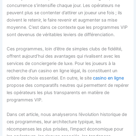
concurrence s’intensifie chaque jour. Les opérateurs ne
peuvent plus se contenter d’attirer un joueur une fois ; ils
doivent le retenir, le faire revenir et augmenter sa mise
moyenne. C’est dans ce contexte que les programmes VIP
sont devenus de véritables leviers de différenciation.
Ces programmes, loin d’être de simples clubs de fidélité,
offrent aujourd’hui des avantages qui rivalisent avec les
services de conciergerie de luxe. Pour les joueurs à la
recherche d’un casino en ligne légal, ils constituent un
critère de choix essentiel. En outre, le site
casino en ligne
propose des comparatifs neutres qui permettent de repérer
les opérateurs les plus transparents en matière de
programmes VIP.
Dans cet article, nous analyserons l’évolution historique de
ces programmes, leur architecture typique, les
récompenses les plus prisées, l’impact économique pour