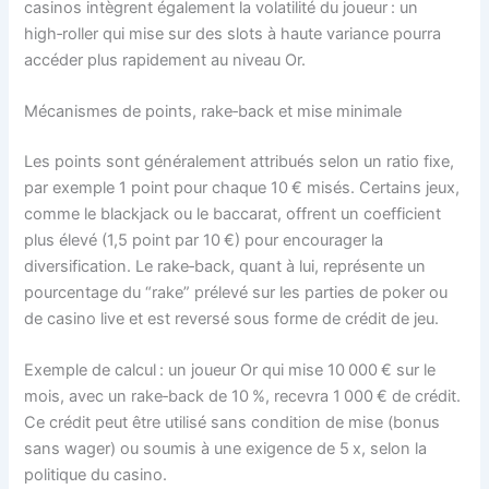
casinos intègrent également la volatilité du joueur : un
high‑roller qui mise sur des slots à haute variance pourra
accéder plus rapidement au niveau Or.
Mécanismes de points, rake‑back et mise minimale
Les points sont généralement attribués selon un ratio fixe,
par exemple 1 point pour chaque 10 € misés. Certains jeux,
comme le blackjack ou le baccarat, offrent un coefficient
plus élevé (1,5 point par 10 €) pour encourager la
diversification. Le rake‑back, quant à lui, représente un
pourcentage du “rake” prélevé sur les parties de poker ou
de casino live et est reversé sous forme de crédit de jeu.
Exemple de calcul : un joueur Or qui mise 10 000 € sur le
mois, avec un rake‑back de 10 %, recevra 1 000 € de crédit.
Ce crédit peut être utilisé sans condition de mise (bonus
sans wager) ou soumis à une exigence de 5 x, selon la
politique du casino.