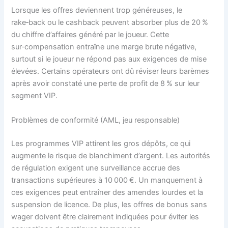
Lorsque les offres deviennent trop généreuses, le
rake‑back ou le cashback peuvent absorber plus de 20 %
du chiffre d’affaires généré par le joueur. Cette
sur‑compensation entraîne une marge brute négative,
surtout si le joueur ne répond pas aux exigences de mise
élevées. Certains opérateurs ont dû réviser leurs barèmes
après avoir constaté une perte de profit de 8 % sur leur
segment VIP.
Problèmes de conformité (AML, jeu responsable)
Les programmes VIP attirent les gros dépôts, ce qui
augmente le risque de blanchiment d’argent. Les autorités
de régulation exigent une surveillance accrue des
transactions supérieures à 10 000 €. Un manquement à
ces exigences peut entraîner des amendes lourdes et la
suspension de licence. De plus, les offres de bonus sans
wager doivent être clairement indiquées pour éviter les