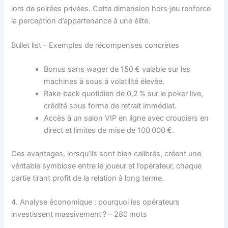
lors de soirées privées. Cette dimension hors‑jeu renforce
la perception d’appartenance à une élite.
Bullet list – Exemples de récompenses concrètes
Bonus sans wager de 150 € valable sur les
machines à sous à volatilité élevée.
Rake‑back quotidien de 0,2 % sur le poker live,
crédité sous forme de retrait immédiat.
Accès à un salon VIP en ligne avec croupiers en
direct et limites de mise de 100 000 €.
Ces avantages, lorsqu’ils sont bien calibrés, créent une
véritable symbiose entre le joueur et l’opérateur, chaque
partie tirant profit de la relation à long terme.
4. Analyse économique : pourquoi les opérateurs
investissent massivement ? – 280 mots