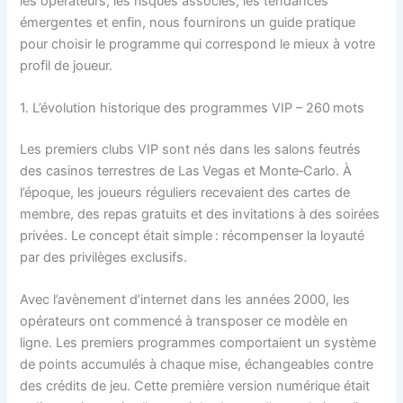
les opérateurs, les risques associés, les tendances
émergentes et enfin, nous fournirons un guide pratique
pour choisir le programme qui correspond le mieux à votre
profil de joueur.
1. L’évolution historique des programmes VIP – 260 mots
Les premiers clubs VIP sont nés dans les salons feutrés
des casinos terrestres de Las Vegas et Monte‑Carlo. À
l’époque, les joueurs réguliers recevaient des cartes de
membre, des repas gratuits et des invitations à des soirées
privées. Le concept était simple : récompenser la loyauté
par des privilèges exclusifs.
Avec l’avènement d’internet dans les années 2000, les
opérateurs ont commencé à transposer ce modèle en
ligne. Les premiers programmes comportaient un système
de points accumulés à chaque mise, échangeables contre
des crédits de jeu. Cette première version numérique était