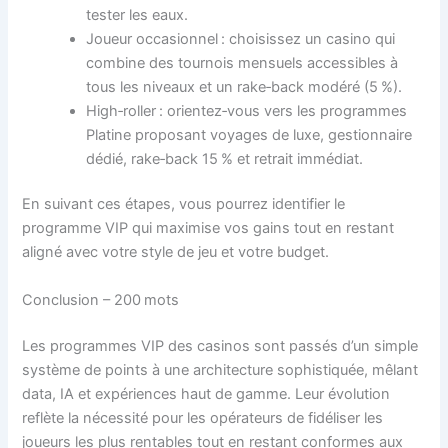
tester les eaux.
Joueur occasionnel : choisissez un casino qui
combine des tournois mensuels accessibles à
tous les niveaux et un rake‑back modéré (5 %).
High‑roller : orientez‑vous vers les programmes
Platine proposant voyages de luxe, gestionnaire
dédié, rake‑back 15 % et retrait immédiat.
En suivant ces étapes, vous pourrez identifier le
programme VIP qui maximise vos gains tout en restant
aligné avec votre style de jeu et votre budget.
Conclusion – 200 mots
Les programmes VIP des casinos sont passés d’un simple
système de points à une architecture sophistiquée, mêlant
data, IA et expériences haut de gamme. Leur évolution
reflète la nécessité pour les opérateurs de fidéliser les
joueurs les plus rentables tout en restant conformes aux