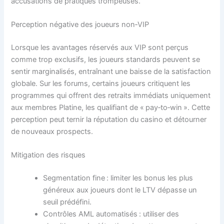
accusations de pratiques trompeuses.
Perception négative des joueurs non‑VIP
Lorsque les avantages réservés aux VIP sont perçus
comme trop exclusifs, les joueurs standards peuvent se
sentir marginalisés, entraînant une baisse de la satisfaction
globale. Sur les forums, certains joueurs critiquent les
programmes qui offrent des retraits immédiats uniquement
aux membres Platine, les qualifiant de « pay‑to‑win ». Cette
perception peut ternir la réputation du casino et détourner
de nouveaux prospects.
Mitigation des risques
Segmentation fine : limiter les bonus les plus
généreux aux joueurs dont le LTV dépasse un
seuil prédéfini.
Contrôles AML automatisés : utiliser des