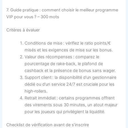
7. Guide pratique : comment choisir le meilleur programme
VIP pour vous ? – 300 mots
Critères à évaluer
Conditions de mise : vérifiez le ratio points/€
misés et les exigences de mise sur les bonus.
Valeur des récompenses : comparez le
pourcentage de rake‑back, le plafond de
cashback et la présence de bonus sans wager.
Support client : la disponibilité d’un gestionnaire
dédié ou d’un service 24/7 est cruciale pour les
high‑rollers.
Retrait immédiat : certains programmes offrent
des virements sous 30 minutes, un atout majeur
pour les joueurs qui privilégient la liquidité.
Checklist de vérification avant de s’inscrire