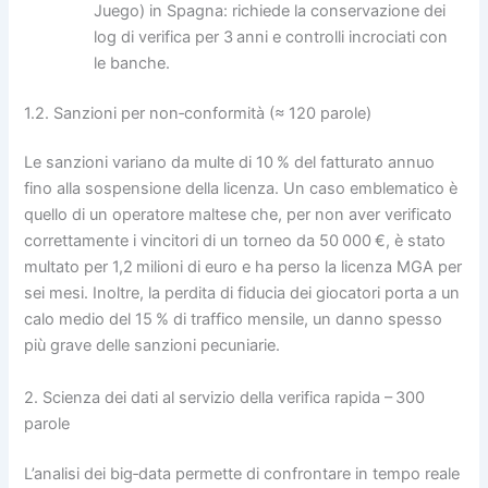
Juego) in Spagna: richiede la conservazione dei
log di verifica per 3 anni e controlli incrociati con
le banche.
1.2. Sanzioni per non‑conformità (≈ 120 parole)
Le sanzioni variano da multe di 10 % del fatturato annuo
fino alla sospensione della licenza. Un caso emblematico è
quello di un operatore maltese che, per non aver verificato
correttamente i vincitori di un torneo da 50 000 €, è stato
multato per 1,2 milioni di euro e ha perso la licenza MGA per
sei mesi. Inoltre, la perdita di fiducia dei giocatori porta a un
calo medio del 15 % di traffico mensile, un danno spesso
più grave delle sanzioni pecuniarie.
2. Scienza dei dati al servizio della verifica rapida – 300
parole
L’analisi dei big‑data permette di confrontare in tempo reale