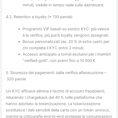
minuti, visibile in tempo reale sulla dashboard.
4.2. Retention e loyalty (≈ 130 parole)
Programmi VIP basati su storico KYC: più veloce
è la verifica, più punti loyalty vengono assegnati.
Bonus personalizzati (es. 20 % di extra cash) per
chi completa il KYC entro 2 minuti.
Accesso anticipato a tornei esclusivi per i membri
“verified‑gold”, con premi fino a 10 000 €.
5. Sicurezza dei pagamenti: dalla verifica all’esecuzione –
320 parole
Un KYC efficace elimina il rischio di account fraudolenti,
riducendo i chargeback del 40 % nelle piattaforme che
hanno adottato la tokenizzazione. La tokenizzazione
sostituisce i dati sensibili della carta con un token univoco,
mentre la crittografia end‑to‑end protegge le comunicazioni