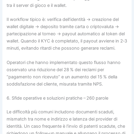
tra il server di gioco e il wallet.
Il workflow tipico è: verifica dell’identità → creazione del
wallet digitale → deposito tramite carta o criptovaluta →
partecipazione al torneo → payout automatico al token del
wallet. Quando il KYC è completato, il payout avviene in 2‑3
minuti, evitando ritardi che possono generare reclami.
Operatori che hanno implementato questo flusso hanno
osservato una riduzione del 28 % dei reclami per
“pagamento non ricevuto” e un aumento del 15 % della
soddisfazione del cliente, misurata tramite NPS.
6. Sfide operative e soluzioni pratiche – 260 parole
Le difficoltà più comuni includono documenti scaduti,
mismatch tra nome e indirizzo e latenza dei provider di
identità. Un caso frequente è l’invio di patenti scadute, che
richiedono un follow‑up manuale e allungano il processo di