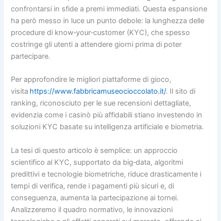
confrontarsi in sfide a premi immediati. Questa espansione
ha però messo in luce un punto debole: la lunghezza delle
procedure di know‑your‑customer (KYC), che spesso
costringe gli utenti a attendere giorni prima di poter
partecipare.
Per approfondire le migliori piattaforme di gioco,
visita
https://www.fabbricamuseocioccolato.it/
. Il sito di
ranking, riconosciuto per le sue recensioni dettagliate,
evidenzia come i casinò più affidabili stiano investendo in
soluzioni KYC basate su intelligenza artificiale e biometria.
La tesi di questo articolo è semplice: un approccio
scientifico al KYC, supportato da big‑data, algoritmi
predittivi e tecnologie biometriche, riduce drasticamente i
tempi di verifica, rende i pagamenti più sicuri e, di
conseguenza, aumenta la partecipazione ai tornei.
Analizzeremo il quadro normativo, le innovazioni