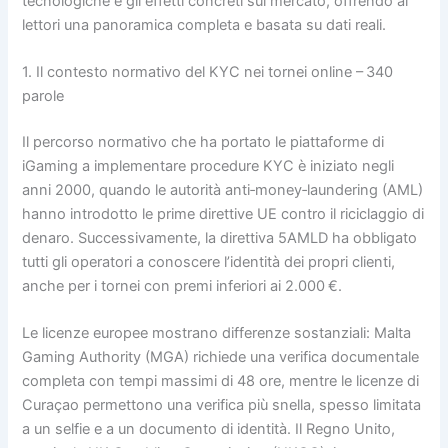
tecnologiche e gli effetti concreti sul mercato, offrendo ai
lettori una panoramica completa e basata su dati reali.
1. Il contesto normativo del KYC nei tornei online – 340
parole
Il percorso normativo che ha portato le piattaforme di
iGaming a implementare procedure KYC è iniziato negli
anni 2000, quando le autorità anti‑money‑laundering (AML)
hanno introdotto le prime direttive UE contro il riciclaggio di
denaro. Successivamente, la direttiva 5AMLD ha obbligato
tutti gli operatori a conoscere l’identità dei propri clienti,
anche per i tornei con premi inferiori ai 2.000 €.
Le licenze europee mostrano differenze sostanziali: Malta
Gaming Authority (MGA) richiede una verifica documentale
completa con tempi massimi di 48 ore, mentre le licenze di
Curaçao permettono una verifica più snella, spesso limitata
a un selfie e a un documento di identità. Il Regno Unito,