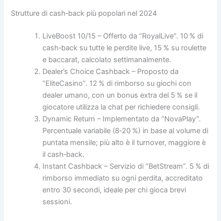
Strutture di cash‑back più popolari nel 2024
LiveBoost 10/15 – Offerto da “RoyalLive”. 10 % di
cash‑back su tutte le perdite live, 15 % su roulette
e baccarat, calcolato settimanalmente.
Dealer’s Choice Cashback – Proposto da
“EliteCasino”. 12 % di rimborso su giochi con
dealer umano, con un bonus extra del 5 % se il
giocatore utilizza la chat per richiedere consigli.
Dynamic Return – Implementato da “NovaPlay”.
Percentuale variabile (8‑20 %) in base al volume di
puntata mensile; più alto è il turnover, maggiore è
il cash‑back.
Instant Cashback – Servizio di “BetStream”. 5 % di
rimborso immediato su ogni perdita, accreditato
entro 30 secondi, ideale per chi gioca brevi
sessioni.