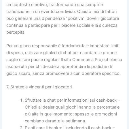
un contesto emotivo, trasformando una semplice
transazione in un evento condiviso. Questo mix di fattori
può generare una dipendenza “positiva”, dove il giocatore
continua a partecipare per il piacere sociale e la sicurezza
percepita.
Per un gioco responsabile è fondamentale impostare limiti
di spesa, utilizzare gli alert di chat per ricordare le proprie
soglie e fare pause regolari. Il sito Communia Project elenca
risorse utili per chi desidera approfondire le pratiche di
gioco sicuro, senza promuovere alcun operatore specifico.
7. Strategie vincenti per i giocatori
Sfruttare la chat per informazioni sui cash‑back –
Chiedi al dealer quali giochi hanno la percentuale
più alta in quel momento; spesso le promozioni
cambiano durante la settimana.
Pianificare il bankroll includendo il cash‑back –