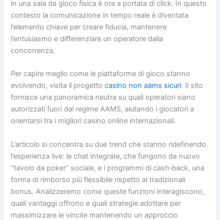
in una sala da gioco fisica è ora a portata di click. In questo
contesto la comunicazione in tempo reale è diventata
l’elemento chiave per creare fiducia, mantenere
l’entusiasmo e differenziare un operatore dalla
concorrenza.
Per capire meglio come le piattaforme di gioco stanno
evolvendo, visita il progetto
casino non aams sicuri
. Il sito
fornisce una panoramica neutra su quali operatori siano
autorizzati fuori dal regime AAMS, aiutando i giocatori a
orientarsi tra i migliori casino online internazionali.
L’articolo si concentra su due trend che stanno ridefinendo
l’esperienza live: le chat integrate, che fungono da nuovo
“tavolo da poker” sociale, e i programmi di cash‑back, una
forma di rimborso più flessibile rispetto ai tradizionali
bonus. Analizzeremo come queste funzioni interagiscono,
quali vantaggi offrono e quali strategie adottare per
massimizzare le vincite mantenendo un approccio