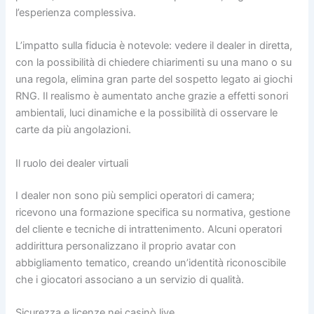
l’esperienza complessiva.
L’impatto sulla fiducia è notevole: vedere il dealer in diretta,
con la possibilità di chiedere chiarimenti su una mano o su
una regola, elimina gran parte del sospetto legato ai giochi
RNG. Il realismo è aumentato anche grazie a effetti sonori
ambientali, luci dinamiche e la possibilità di osservare le
carte da più angolazioni.
Il ruolo dei dealer virtuali
I dealer non sono più semplici operatori di camera;
ricevono una formazione specifica su normativa, gestione
del cliente e tecniche di intrattenimento. Alcuni operatori
addirittura personalizzano il proprio avatar con
abbigliamento tematico, creando un’identità riconoscibile
che i giocatori associano a un servizio di qualità.
Sicurezza e licenze nei casinò live