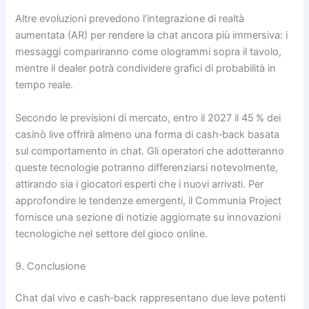
Altre evoluzioni prevedono l’integrazione di realtà
aumentata (AR) per rendere la chat ancora più immersiva: i
messaggi compariranno come ologrammi sopra il tavolo,
mentre il dealer potrà condividere grafici di probabilità in
tempo reale.
Secondo le previsioni di mercato, entro il 2027 il 45 % dei
casinò live offrirà almeno una forma di cash‑back basata
sul comportamento in chat. Gli operatori che adotteranno
queste tecnologie potranno differenziarsi notevolmente,
attirando sia i giocatori esperti che i nuovi arrivati. Per
approfondire le tendenze emergenti, il Communia Project
fornisce una sezione di notizie aggiornate su innovazioni
tecnologiche nel settore del gioco online.
9. Conclusione
Chat dal vivo e cash‑back rappresentano due leve potenti