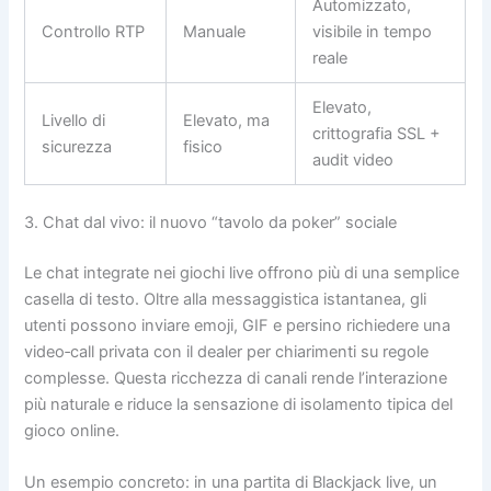
Automizzato,
Controllo RTP
Manuale
visibile in tempo
reale
Elevato,
Livello di
Elevato, ma
crittografia SSL +
sicurezza
fisico
audit video
3. Chat dal vivo: il nuovo “tavolo da poker” sociale
Le chat integrate nei giochi live offrono più di una semplice
casella di testo. Oltre alla messaggistica istantanea, gli
utenti possono inviare emoji, GIF e persino richiedere una
video‑call privata con il dealer per chiarimenti su regole
complesse. Questa ricchezza di canali rende l’interazione
più naturale e riduce la sensazione di isolamento tipica del
gioco online.
Un esempio concreto: in una partita di Blackjack live, un