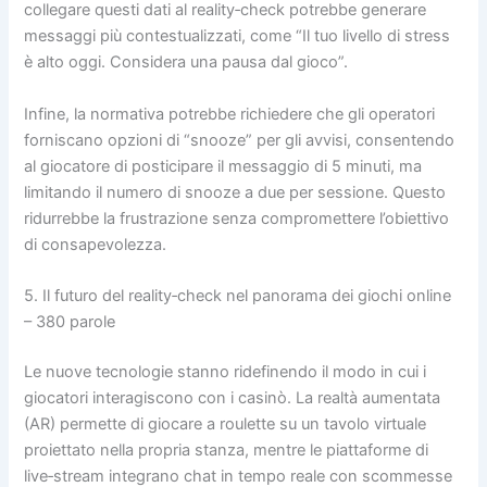
collegare questi dati al reality‑check potrebbe generare
messaggi più contestualizzati, come “Il tuo livello di stress
è alto oggi. Considera una pausa dal gioco”.
Infine, la normativa potrebbe richiedere che gli operatori
forniscano opzioni di “snooze” per gli avvisi, consentendo
al giocatore di posticipare il messaggio di 5 minuti, ma
limitando il numero di snooze a due per sessione. Questo
ridurrebbe la frustrazione senza compromettere l’obiettivo
di consapevolezza.
5. Il futuro del reality‑check nel panorama dei giochi online
– 380 parole
Le nuove tecnologie stanno ridefinendo il modo in cui i
giocatori interagiscono con i casinò. La realtà aumentata
(AR) permette di giocare a roulette su un tavolo virtuale
proiettato nella propria stanza, mentre le piattaforme di
live‑stream integrano chat in tempo reale con scommesse