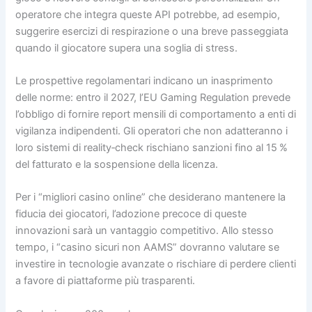
operatore che integra queste API potrebbe, ad esempio,
suggerire esercizi di respirazione o una breve passeggiata
quando il giocatore supera una soglia di stress.
Le prospettive regolamentari indicano un inasprimento
delle norme: entro il 2027, l’EU Gaming Regulation prevede
l’obbligo di fornire report mensili di comportamento a enti di
vigilanza indipendenti. Gli operatori che non adatteranno i
loro sistemi di reality‑check rischiano sanzioni fino al 15 %
del fatturato e la sospensione della licenza.
Per i “migliori casino online” che desiderano mantenere la
fiducia dei giocatori, l’adozione precoce di queste
innovazioni sarà un vantaggio competitivo. Allo stesso
tempo, i “casino sicuri non AAMS” dovranno valutare se
investire in tecnologie avanzate o rischiare di perdere clienti
a favore di piattaforme più trasparenti.