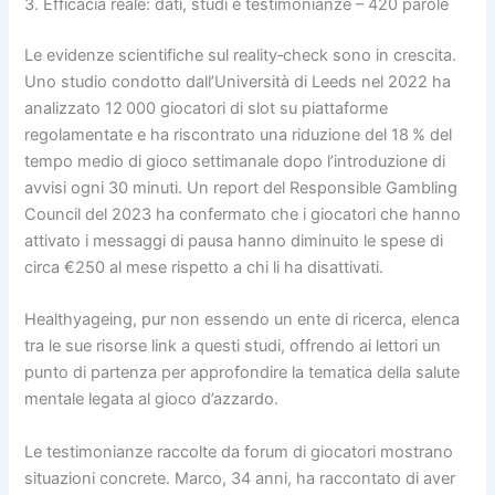
3. Efficacia reale: dati, studi e testimonianze – 420 parole
Le evidenze scientifiche sul reality‑check sono in crescita.
Uno studio condotto dall’Università di Leeds nel 2022 ha
analizzato 12 000 giocatori di slot su piattaforme
regolamentate e ha riscontrato una riduzione del 18 % del
tempo medio di gioco settimanale dopo l’introduzione di
avvisi ogni 30 minuti. Un report del Responsible Gambling
Council del 2023 ha confermato che i giocatori che hanno
attivato i messaggi di pausa hanno diminuito le spese di
circa €250 al mese rispetto a chi li ha disattivati.
Healthyageing, pur non essendo un ente di ricerca, elenca
tra le sue risorse link a questi studi, offrendo ai lettori un
punto di partenza per approfondire la tematica della salute
mentale legata al gioco d’azzardo.
Le testimonianze raccolte da forum di giocatori mostrano
situazioni concrete. Marco, 34 anni, ha raccontato di aver