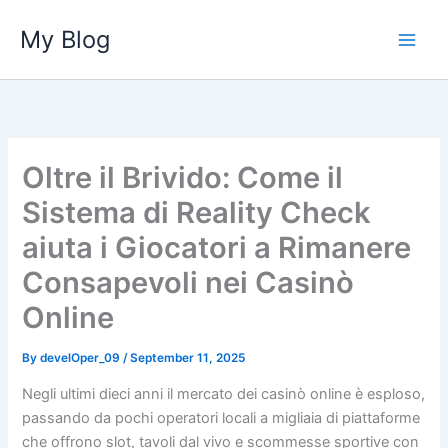
Skip
My Blog
to
content
Oltre il Brivido: Come il
Sistema di Reality Check
aiuta i Giocatori a Rimanere
Consapevoli nei Casinò
Online
By
develOper_09
/
September 11, 2025
Negli ultimi dieci anni il mercato dei casinò online è esploso,
passando da pochi operatori locali a migliaia di piattaforme
che offrono slot, tavoli dal vivo e scommesse sportive con