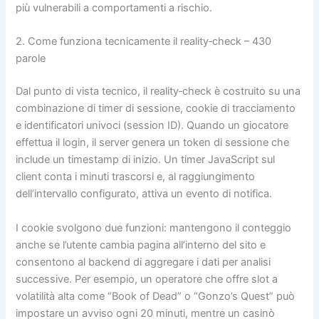
più vulnerabili a comportamenti a rischio.
2. Come funziona tecnicamente il reality‑check – 430
parole
Dal punto di vista tecnico, il reality‑check è costruito su una
combinazione di timer di sessione, cookie di tracciamento
e identificatori univoci (session ID). Quando un giocatore
effettua il login, il server genera un token di sessione che
include un timestamp di inizio. Un timer JavaScript sul
client conta i minuti trascorsi e, al raggiungimento
dell’intervallo configurato, attiva un evento di notifica.
I cookie svolgono due funzioni: mantengono il conteggio
anche se l’utente cambia pagina all’interno del sito e
consentono al backend di aggregare i dati per analisi
successive. Per esempio, un operatore che offre slot a
volatilità alta come “Book of Dead” o “Gonzo’s Quest” può
impostare un avviso ogni 20 minuti, mentre un casinò