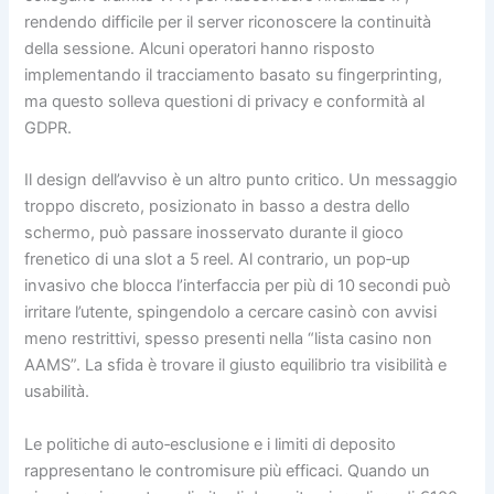
rendendo difficile per il server riconoscere la continuità
della sessione. Alcuni operatori hanno risposto
implementando il tracciamento basato su fingerprinting,
ma questo solleva questioni di privacy e conformità al
GDPR.
Il design dell’avviso è un altro punto critico. Un messaggio
troppo discreto, posizionato in basso a destra dello
schermo, può passare inosservato durante il gioco
frenetico di una slot a 5 reel. Al contrario, un pop‑up
invasivo che blocca l’interfaccia per più di 10 secondi può
irritare l’utente, spingendolo a cercare casinò con avvisi
meno restrittivi, spesso presenti nella “lista casino non
AAMS”. La sfida è trovare il giusto equilibrio tra visibilità e
usabilità.
Le politiche di auto‑esclusione e i limiti di deposito
rappresentano le contromisure più efficaci. Quando un