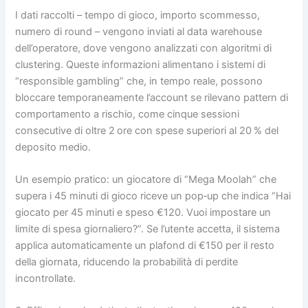
I dati raccolti – tempo di gioco, importo scommesso,
numero di round – vengono inviati al data warehouse
dell’operatore, dove vengono analizzati con algoritmi di
clustering. Queste informazioni alimentano i sistemi di
“responsible gambling” che, in tempo reale, possono
bloccare temporaneamente l’account se rilevano pattern di
comportamento a rischio, come cinque sessioni
consecutive di oltre 2 ore con spese superiori al 20 % del
deposito medio.
Un esempio pratico: un giocatore di “Mega Moolah” che
supera i 45 minuti di gioco riceve un pop‑up che indica “Hai
giocato per 45 minuti e speso €120. Vuoi impostare un
limite di spesa giornaliero?”. Se l’utente accetta, il sistema
applica automaticamente un plafond di €150 per il resto
della giornata, riducendo la probabilità di perdite
incontrollate.