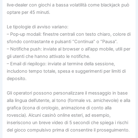
live‑dealer con giochi a bassa volatilità come blackjack può
optare per 45 minuti.
Le tipologie di avviso variano:
– Pop‑up modali: finestre centrali con testo chiaro, colore di
sfondo contrastante e pulsanti “Continua” o “Pausa”.
– Notifiche push: inviate al browser o all’app mobile, utili per
gli utenti che hanno attivato le notifiche.
– Email di riepilogo: inviate al termine della sessione,
includono tempo totale, spesa e suggerimenti per limiti di
deposito.
Gli operatori possono personalizzare il messaggio in base
alla lingua dell’utente, al tono (formale vs. amichevole) e alla
grafica (icona di orologio, animazione di conto alla
rovescia). Alcuni casinò online esteri, ad esempio,
inseriscono un breve video di 5 secondi che spiega i rischi
del gioco compulsivo prima di consentire il proseguimento.