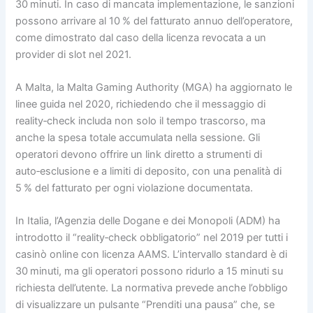
30 minuti. In caso di mancata implementazione, le sanzioni
possono arrivare al 10 % del fatturato annuo dell’operatore,
come dimostrato dal caso della licenza revocata a un
provider di slot nel 2021.
A Malta, la Malta Gaming Authority (MGA) ha aggiornato le
linee guida nel 2020, richiedendo che il messaggio di
reality‑check includa non solo il tempo trascorso, ma
anche la spesa totale accumulata nella sessione. Gli
operatori devono offrire un link diretto a strumenti di
auto‑esclusione e a limiti di deposito, con una penalità di
5 % del fatturato per ogni violazione documentata.
In Italia, l’Agenzia delle Dogane e dei Monopoli (ADM) ha
introdotto il “reality‑check obbligatorio” nel 2019 per tutti i
casinò online con licenza AAMS. L’intervallo standard è di
30 minuti, ma gli operatori possono ridurlo a 15 minuti su
richiesta dell’utente. La normativa prevede anche l’obbligo
di visualizzare un pulsante “Prenditi una pausa” che, se