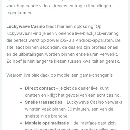
vaak haperende video‑streams en trage uitbetalingen
tegenkomen.
Luckywave Casino
biedt hier een oplossing. Op
luckywave.nl vind je een vloeiende live‑blackjack‑ervaring
die perfect werkt op zowel iOS‑ als Android‑apparaten. De
site laadt binnen seconden, de dealers zijn professioneel
en de uitbetalingen worden binnen enkele uren verwerkt.
Zo hoef je niet langer te kiezen tussen kwaliteit en gemak.
Waarom live blackjack op mobiel een game‑changer is
Direct contact
– je ziet de dealer live, kunt
chatten en krijgt het gevoel van een echt casino.
Snelle transacties
– Luckywave Casino verwerkt
winsten vaak binnen 30 minuten, een van de
snelste in de branche.
Mobiele optimalisatie
– de interface past zich